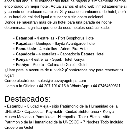
época del año, si el estándar del hotel ha bajado o simplemente hemos 
encontrado un mejor hotel. Actualizamos el sitio web inmediatamente si 
y cuando se producen cambios. Si y cuando cambiamos de hotel, será 
a un hotel de calidad igual o superior y sin costo adicional.
Donde se muestran más de un hotel para una parada de noche 
determinada, significa que uno de esos hoteles será utilizado.
Estambul - 
4 estrellas - Port Bosphorus Hotel
Kuşadası
 - Boutique - Ilayda Avantgarde Hotel
Pamukkale 
- 4 estrellas - Adem Pira Hotel
Capadocia 
- 4 estrellas - Cappadocia Estates Hotel
Konya
 - 4 estrellas - Spark Hotel Konya
Fethiye 
- Puerto - Cabina de Gulet - Gulet
¿Listo para la aventura de tu vida? ¡Contáctanos hoy para reservar tu 
lugar!
Correo electrónico: sales@bluevoyagetrips.com
Llama a la Oficina +44 207 1014116 // WhatsApp: +44 07464699311
Destacados:
• Estambul - Ciudad Vieja - sitio Patrimonio de la Humanidad de la 
UNESCO • Capadocia - Kaymakli - Ciudad Subterránea • Konya - 
Museo Mevlana • Pamukkale - Hierápolis - Tour • Éfeso - sitio 
Patrimonio de la Humanidad de la UNESCO • 7 Noches Todo Incluido 
Crucero en Gulet