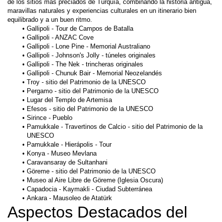
de los sitios más preciados de Turquía, combinando la historia antigua, 
maravillas naturales y experiencias culturales en un itinerario bien 
equilibrado y a un buen ritmo.
Gallipoli - Tour de Campos de Batalla
Gallipoli - ANZAC Cove
Gallipoli - Lone Pine - Memorial Australiano
Gallipoli - Johnson's Jolly - túneles originales
Gallipoli - The Nek - trincheras originales
Gallipoli - Chunuk Bair - Memorial Neozelandés
Troy - sitio del Patrimonio de la UNESCO
Pergamo - sitio del Patrimonio de la UNESCO
Lugar del Templo de Artemisa
Efesos - sitio del Patrimonio de la UNESCO
Sirince - Pueblo
Pamukkale - Travertinos de Calcio - sitio del Patrimonio de la 
UNESCO
Pamukkale - Hierápolis - Tour
Konya - Museo Mevlana
Caravansaray de Sultanhani
Göreme - sitio del Patrimonio de la UNESCO
Museo al Aire Libre de Göreme (Iglesia Oscura)
Capadocia - Kaymakli - Ciudad Subterránea
Ankara - Mausoleo de Atatürk
Aspectos Destacados del 