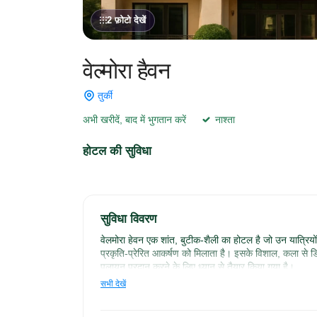
2 फ़ोटो देखें
वेल्मोरा हैवन
तुर्की
अभी खरीदें, बाद में भुगतान करें
नाश्ता
होटल की सुविधा
सुविधा विवरण
वेलमोरा हेवन एक शांत, बुटीक-शैली का होटल है जो उन यात्रिय
प्रकृति-प्रेरित आकर्षण को मिलाता है। इसके विशाल, कला से 
पलायन प्रदान करने के लिए ध्यान से तैयार किया गया है।

सभी देखें
चाहे आप एक रोमांटिक सेवानिवृत्ति के लिए यहाँ हैं, एक वेलनेस-
आपको घर जैसा महसूस कराता है—बस बेहतर।