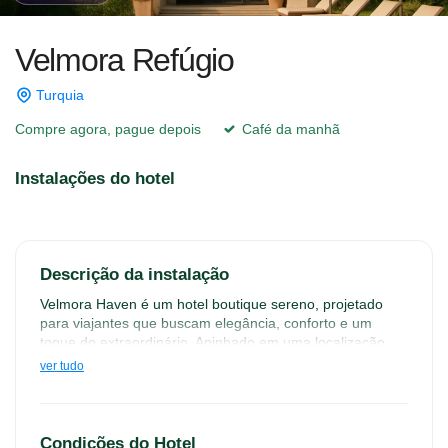
Velmora Refúgio
Turquia
Compre agora, pague depois
Café da manhã
Instalações do hotel
Descrição da instalação
Velmora Haven é um hotel boutique sereno, projetado 
para viajantes que buscam elegância, conforto e um 
toque do extraordinário. Aninhado em uma localização 
tranquila e pitoresca, Velmora Haven combina luxo 
ver tudo
moderno com charme inspirado na natureza. Desde suas 
suítes espaçosas e artisticamente projetadas até seus 
jardins exuberantes no pátio e o lounge na cobertura com 
vistas panorâmicas, cada detalhe é cuidadosamente 
Condições do Hotel