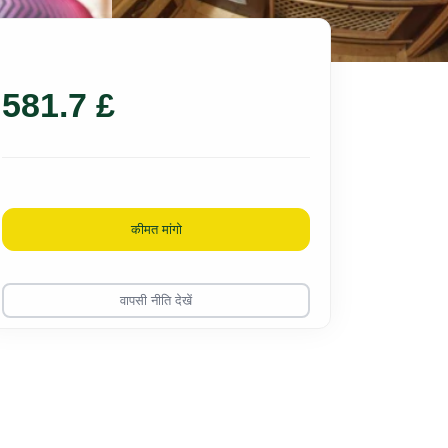
581.7 £
कीमत मांगो
वापसी नीति देखें