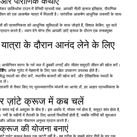
स और पौराणिक कथाएँ
लेकर ज़ाकिंथोस टाउन में वेनिसी प्रभावों तक, आपकी नीली क्रूज इतिहास, पौराणिक 
न को एक आकर्षक यात्रा में मिलाती है। पारंपरिक आकर्षण आधुनिक लक्जरी के साथ 
ों की प्रामाणिकता को आधुनिक सुविधाओं के साथ जोड़ते हैं, विशाल केबिन, धूप वाले 
रदान करते हैं। ध्यान देने योग्य टीम आपकी ज़ांटे क्रूज के दौरान एक तनावमुक्त 
ात्रा के दौरान आनंद लेने के लिए 
: 
आयोनियन सागर के गर्म जल में डुबकी लगाएँ और जीवंत समुद्री जीवन की खोज करें।
डिंग: 
अनेक गुलेट में मेहमानों के लिए जल खेल उपकरण उपलब्ध होते हैं। 
सिद्ध स्थलों का दौरा करें, स्थानीय बाजारों की खोज करें, और ऐतिहासिक स्थलों के 
ंद लें।
ताजगी से तैयार किए गए भूमध्यसागरीय व्यंजनों का आनंद लें, हर आहार प्राथमिकता के 
 पर ज़ांटे क्रूज में कब चलें
ा समय मई से अक्टूबर के बीच है। इस अवधि में, मौसम गर्म होता है, समुद्र शांत होता है, 
ं। गर्मी के महीनों में तैराकी के लिए आदर्श स्थितियाँ होती हैं, जबकि गर्मियों की शुरुआत 
और अधिक शांत नौकायन अनुभव प्रदान करते हैं। 
लू क्रूज की योजना बनाएं
ांटे गुलेट क्रूज़ केवल एक छुट्टी नहीं है - यह ग्रीस के सबसे सुंदर द्वीपों के पार एक 