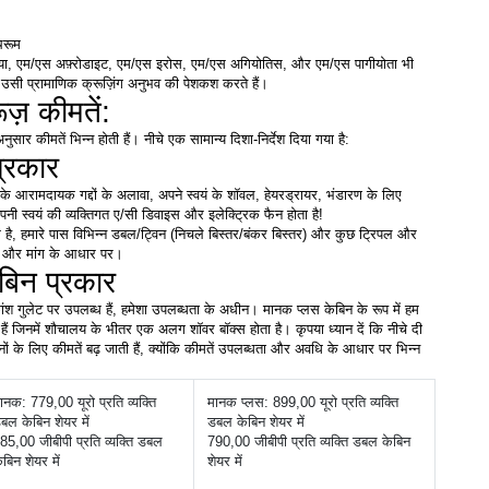
थरूम
ोनिया, एम/एस अफ़्रोडाइट, एम/एस इरोस, एम/एस अगियोतिस, और एम/एस पागीयोता भी 
 उसी प्रामाणिक क्रूज़िंग अनुभव की पेशकश करते हैं। 
रूज़ कीमतें:
र कीमतें भिन्न होती हैं। नीचे एक सामान्य दिशा-निर्देश दिया गया है:
्रकार
के आरामदायक गद्दों के अलावा, अपने स्वयं के शॉवल, हेयरड्रायर, भंडारण के लिए 
पनी स्वयं की व्यक्तिगत ए/सी डिवाइस और इलेक्ट्रिक फैन होता है!
ंध है, हमारे पास विभिन्न डबल/ट्विन (निचले बिस्तर/बंकर बिस्तर) और कुछ ट्रिपल और 
केज और मांग के आधार पर। 
बिन प्रकार
श गुलेट पर उपलब्ध हैं, हमेशा उपलब्धता के अधीन। मानक प्लस केबिन के रूप में हम 
हैं जिनमें शौचालय के भीतर एक अलग शॉवर बॉक्स होता है। कृपया ध्यान दें कि नीचे दी 
ों के लिए कीमतें बढ़ जाती हैं, क्योंकि कीमतें उपलब्धता और अवधि के आधार पर भिन्न 
ानक: 779,00 यूरो प्रति व्यक्ति 
मानक प्लस: 899,00 यूरो प्रति व्यक्ति 
बल केबिन शेयर में
डबल केबिन शेयर में
85,00 जीबीपी प्रति व्यक्ति डबल 
790,00 जीबीपी प्रति व्यक्ति डबल केबिन 
ेबिन शेयर में
शेयर में