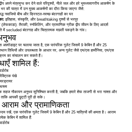
े द्वीप अपने मंत्रमुग्ध कर देने वाले परिदृश्यों, नीले जल और हरे भूमध्यसागरीय आकर्षण के 
 भर की यात्रा में उन मुख्य आकर्षणों का दौरा किया जाएगा जैसे:
िद्ध नवाजियो बीच और क्रिस्टल-स्वच्छ बंदरगाहों का घर
का: 
इतिहास, संस्कृति, और breathtaking दृश्यों से भरपूर
ेफकाडा): तैराकी, स्नॉर्कलिंग, और प्रामाणिक ग्रीक द्वीप जीवन के लिए आदर्श
्ते में secluded बंदरगाह और चित्रात्मक मछली पकड़ने के गांव। 
अनुभव
एस अफ़्रोडाइट पर चलाया जाता है, एक पारंपरिक गुलेट जिसमें 9 केबिन हैं और 25 
्रस्थान तिथियों और उपलब्धता के आधार पर, अन्य गुलेट जैसे एम/एस हार्मोनिया, एम/एस 
यक्रम का संचालन कर सकते हैं।
ाएँ शामिल हैं:
र्डरोब
क्ट्रिक पंखे
यरड्रायर
ाथरूम
म एक सहज नौकायन अनुभव सुनिश्चित करती है, जबकि हमारे शेफ ताजगी से भरा नाश्ता और 
ं ताकि आपकी छुट्टी पूरी हो सके।
 आराम और प्रामाणिकता
दम रखें, एक पारंपरिक गुलेट जिसमें 9 केबिन हैं और 25 यात्रियों की क्षमता है। आराम 
येक केबिन में शामिल हैं:
ार्डरोब