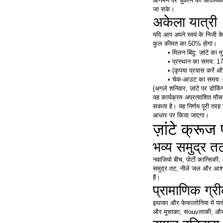
आगमन पर चुकाने की आवश्यकता
जा सके।
अकेला यात्री
यदि आप अपने स्वयं के निजी केब
कुल कीमत का 50% होगा।
मिलन बिंदु: ज़ांटे का मु
प्रस्थान का समय: 1
(कृपया प्रयास करें औ
चेक-आउट का समय: 
(अगले शनिवार, ज़ांटे पर डोकिं
यह कार्यक्रम अप्रत्याशित मौस
सकता है। यह निर्णय पूरी तरह
आधार पर किया जाएगा।
ज़ांटे क्रूज 
भव्य समुद्र 
नवाजियो बीच, पोर्टो कात्सिकी, 
समुद्र तट, नीले जल और आश्चर्य
हैं।
प्रामाणिक ग्र
इथाका और केफालोनिया में पारं
और मूसाका, सouvलाकी, और बकल