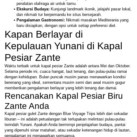
peralatan olahraga air untuk tamu.
Ekskursi Budaya:
 Kunjungi landmark ikonik, jelajahi pasar lokal, 
dan nikmati tur berpemandu ke situs bersejarah.
Pengalaman Gastronomi:
 Nikmati masakan Mediterania yang 
baru disiapkan, dengan opsi untuk setiap preferensi diet.
Kapan Berlayar di 
Kepulauan Yunani di Kapal 
Pesiar Zante
Waktu terbaik untuk kapal pesiar Zante adalah antara Mei dan Oktober. 
Selama periode ini, cuaca hangat, laut tenang, dan pulau-pulau ramai 
dengan kehidupan. Bulan puncak musim panas menawarkan kondisi 
berenang yang ideal, sementara musim semi dan awal musim gugur 
memberikan pengalaman berlayar yang lebih tenang dan damai.
Rencanakan Kapal Pesiar Biru 
Zante Anda
Kapal pesiar gulet Zante dengan Blue Voyage Trips lebih dari sekadar 
liburan – ini adalah petualangan tak terlupakan melintasi pulau-pulau 
terindah Yunani. Apakah Anda bermimpi penjelajahan budaya, pantai 
yang dipenuhi sinar matahari, atau sekadar ketenangan hidup di lautan, 
pengalaman ini menawarkan semuanya.