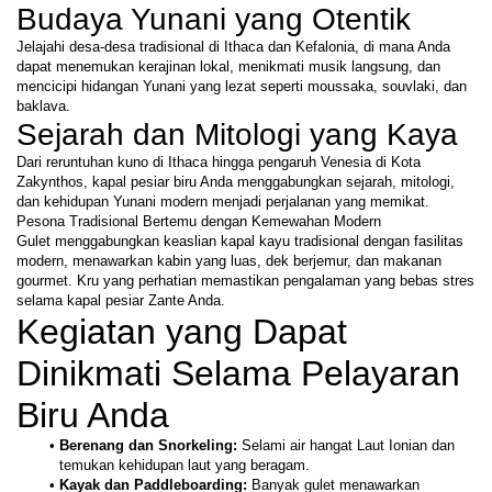
Budaya Yunani yang Otentik
Jelajahi desa-desa tradisional di Ithaca dan Kefalonia, di mana Anda 
dapat menemukan kerajinan lokal, menikmati musik langsung, dan 
mencicipi hidangan Yunani yang lezat seperti moussaka, souvlaki, dan 
baklava.
Sejarah dan Mitologi yang Kaya
Dari reruntuhan kuno di Ithaca hingga pengaruh Venesia di Kota 
Zakynthos, kapal pesiar biru Anda menggabungkan sejarah, mitologi, 
dan kehidupan Yunani modern menjadi perjalanan yang memikat. 
Pesona Tradisional Bertemu dengan Kemewahan Modern
Gulet menggabungkan keaslian kapal kayu tradisional dengan fasilitas 
modern, menawarkan kabin yang luas, dek berjemur, dan makanan 
gourmet. Kru yang perhatian memastikan pengalaman yang bebas stres 
selama kapal pesiar Zante Anda.
Kegiatan yang Dapat 
Dinikmati Selama Pelayaran 
Biru Anda
Berenang dan Snorkeling:
 Selami air hangat Laut Ionian dan 
temukan kehidupan laut yang beragam.
Kayak dan Paddleboarding:
 Banyak gulet menawarkan 