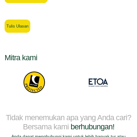
Tulis Ulasan
Mitra kami
Tidak menemukan apa yang Anda cari?
Bersama kami
berhubungan!
Anda dapat menghubungi kami untuk lebih banyak tur atau