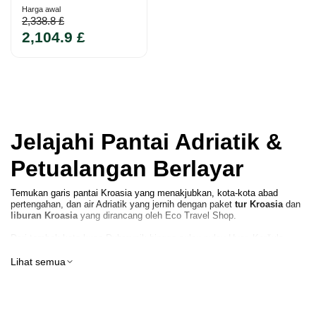
Harga awal
2,338.8 £
2,104.9 £
Jelajahi Pantai Adriatik &
Petualangan Berlayar
Temukan garis pantai Kroasia yang menakjubkan, kota-kota abad
pertengahan, dan air Adriatik yang jernih dengan paket
tur Kroasia
dan
liburan Kroasia
yang dirancang oleh Eco Travel Shop.
Dari tembok kota kuno Dubrovnik hingga pulau-pulau Hvar, Korčula,
Brač, dan Vis, Kroasia menawarkan kombinasi unik dari sejarah,
keindahan alam, dan gaya hidup Mediterania. Apakah Anda mencari
Lihat semua
pengalaman budaya, tur kelompok kecil, perjalanan pribadi, atau
petualangan berlayar,
paket tur Kroasia
kami memiliki sesuatu untuk
semua orang.