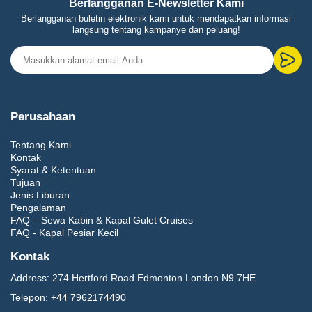
Berlangganan E-Newsletter Kami
Kroasia sangat ideal untuk pengunjung pertama kali, penggemar
Berlangganan buletin elektronik kami untuk mendapatkan informasi
berlayar, keluarga, dan pelancong mewah.
Tur Kroasia
kami
langsung tentang kampanye dan peluang!
menyediakan pengalaman autentik yang mulus dengan kenyamanan
dan bimbingan ahli.
Paket Tur Kroasia Teratas
Perusahaan
7-Hari Sorotan Kroasia
Tentang Kami
Dubrovnik – Split – Danau Plitvice – Hvar
Kontak
Ideal untuk pengunjung pertama kali yang mencari
Syarat & Ketentuan
budaya, sejarah, dan keindahan pantai.
Tujuan
Jenis Liburan
10-Hari Kroasia & Pulau-Pulau
Pengalaman
FAQ – Sewa Kabin & Kapal Gulet Cruises
Adriatik
FAQ - Kapal Pesiar Kecil
Dubrovnik – Split – Hvar – Korčula – Brač
Kontak
Menggabungkan tur budaya dengan pengalaman
Address:
274 Hertford Road Edmonton London N9 7HE
berlayar yang tak terlupakan.
Telepon:
+44 7962174490
12-Hari Berlayar & Menjelajahi