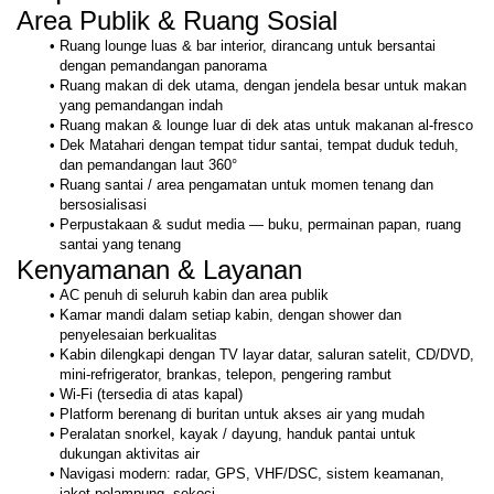
Area Publik & Ruang Sosial
Ruang lounge luas & bar interior, dirancang untuk bersantai 
dengan pemandangan panorama
Ruang makan di dek utama, dengan jendela besar untuk makan 
yang pemandangan indah
Ruang makan & lounge luar di dek atas untuk makanan al-fresco
Dek Matahari dengan tempat tidur santai, tempat duduk teduh, 
dan pemandangan laut 360°
Ruang santai / area pengamatan untuk momen tenang dan 
bersosialisasi
Perpustakaan & sudut media — buku, permainan papan, ruang 
santai yang tenang
Kenyamanan & Layanan
AC penuh di seluruh kabin dan area publik
Kamar mandi dalam setiap kabin, dengan shower dan 
penyelesaian berkualitas
Kabin dilengkapi dengan TV layar datar, saluran satelit, CD/DVD, 
mini-refrigerator, brankas, telepon, pengering rambut
Wi-Fi (tersedia di atas kapal)
Platform berenang di buritan untuk akses air yang mudah
Peralatan snorkel, kayak / dayung, handuk pantai untuk 
dukungan aktivitas air
Navigasi modern: radar, GPS, VHF/DSC, sistem keamanan, 
jaket pelampung, sekoci