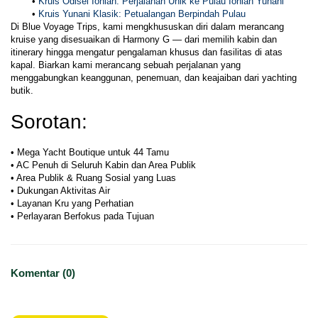
Kruis Odisei Ionian: Perjalanan Unik ke Pulau Ionian Yunani
Kruis Yunani Klasik: Petualangan Berpindah Pulau
Di Blue Voyage Trips, kami mengkhususkan diri dalam merancang 
kruise yang disesuaikan di Harmony G — dari memilih kabin dan 
itinerary hingga mengatur pengalaman khusus dan fasilitas di atas 
kapal. Biarkan kami merancang sebuah perjalanan yang 
menggabungkan keanggunan, penemuan, dan keajaiban dari yachting 
butik.
Sorotan:
• Mega Yacht Boutique untuk 44 Tamu

• AC Penuh di Seluruh Kabin dan Area Publik

• Area Publik & Ruang Sosial yang Luas

• Dukungan Aktivitas Air

• Layanan Kru yang Perhatian

• Perlayaran Berfokus pada Tujuan
Komentar (0)