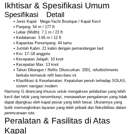
Ikhtisar & Spesifikasi Umum
Spesifikasi	Detail
Jenis Kapal	Mega-Yacht Boutique / Kapal Kecil
Panjang: 54 m / 177 ft
Lebar (Width): 7.1 m / 23 ft
Kedalaman: 3.65 m / 12 ft
Kapasitas Penumpang: 44 tamu
Jumlah Kabin: 21 kabin dengan pemandangan laut
Kru: 17–18 anggota
Kecepatan Jelajah: 10 knot
Kecepatan Max: 13 knot
Tahun Dibangun / Refits	Diluncurkan: 2001, refurbishments 
berkala termasuk refit baru-baru ini
Klasifikasi & Keselamatan: Kepatuhan penuh terhadap SOLAS, 
sistem navigasi modern
Harmony G dirancang khusus untuk mengakses pelabuhan yang lebih 
kecil dan teluk yang tersembunyi, menawarkan pengalaman yang tidak 
dapat dijangkau oleh kapal pesiar yang lebih besar. Ukurannya yang 
butik memungkinkan layanan yang lebih pribadi dan fleksibilitas dalam 
perencanaan rute.
Peralatan & Fasilitas di Atas 
Kapal