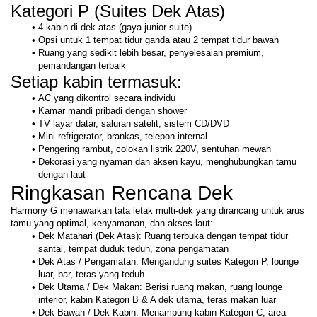
Kategori P (Suites Dek Atas)
4 kabin di dek atas (gaya junior-suite)
Opsi untuk 1 tempat tidur ganda atau 2 tempat tidur bawah
Ruang yang sedikit lebih besar, penyelesaian premium, 
pemandangan terbaik
Setiap kabin termasuk:
AC yang dikontrol secara individu
Kamar mandi pribadi dengan shower
TV layar datar, saluran satelit, sistem CD/DVD
Mini-refrigerator, brankas, telepon internal
Pengering rambut, colokan listrik 220V, sentuhan mewah
Dekorasi yang nyaman dan aksen kayu, menghubungkan tamu 
dengan laut
Ringkasan Rencana Dek
Harmony G menawarkan tata letak multi-dek yang dirancang untuk arus 
tamu yang optimal, kenyamanan, dan akses laut:
Dek Matahari (Dek Atas): Ruang terbuka dengan tempat tidur 
santai, tempat duduk teduh, zona pengamatan
Dek Atas / Pengamatan: Mengandung suites Kategori P, lounge 
luar, bar, teras yang teduh
Dek Utama / Dek Makan: Berisi ruang makan, ruang lounge 
interior, kabin Kategori B & A dek utama, teras makan luar
Dek Bawah / Dek Kabin: Menampung kabin Kategori C, area 