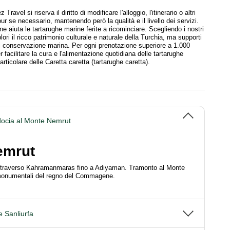
Travel si riserva il diritto di modificare l'alloggio, l'itinerario o altri
r se necessario, mantenendo però la qualità e il livello dei servizi.
e aiuta le tartarughe marine ferite a ricominciare. Scegliendo i nostri
lori il ricco patrimonio culturale e naturale della Turchia, ma supporti
di conservazione marina. Per ogni prenotazione superiore a 1.000
facilitare la cura e l'alimentazione quotidiana delle tartarughe
particolare delle Caretta caretta (tartarughe caretta).
ocia al Monte Nemrut
emrut
traverso Kahramanmaras fino a Adiyaman. Tramonto al Monte
monumentali del regno del Commagene.
e Sanliurfa