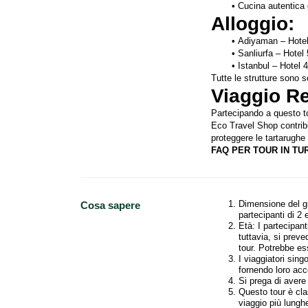
Cucina autentica
Alloggio:
Adiyaman – Hotel
Sanliurfa – Hotel
Istanbul – Hotel 
Tutte le strutture sono s
Viaggio Re
Partecipando a questo tou
Eco Travel Shop contribu
proteggere le tartarughe
FAQ PER TOUR IN TU
Dimensione del gr
Cosa sapere
partecipanti di 2
Età: I partecipan
tuttavia, si preve
tour. Potrebbe es
I viaggiatori sin
fornendo loro acc
Si prega di avere 
Questo tour è cl
viaggio più lungh