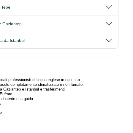
i Tepe
 e Gaziantep
a da Istanbul
ocali professionisti di lingua inglese in ogni sito
eicolo completamente climatizzato e non fumatori
a Gaziantep e Istanbul e trasferimenti
'Eufrate
onducente e la guida
o
ne