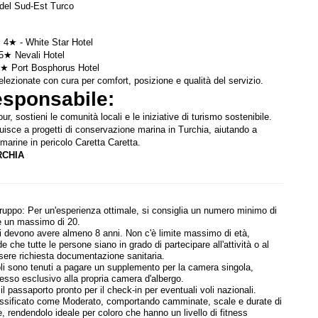
 del Sud-Est Turco
 4★ - White Star Hotel
 5★ 
Nevali Hotel
4★ 
Port Bosphorus Hotel
elezionate con cura per comfort, posizione e qualità del servizio.
sponsabile: 
r, sostieni le comunità locali e le iniziative di turismo sostenibile. 
isce a progetti di conservazione marina in Turchia, aiutando a 
 marine in pericolo Caretta Caretta.
RCHIA
uppo: Per un'esperienza ottimale, si consiglia un numero minimo di
 e un massimo di 20.
ti devono avere almeno 8 anni. Non c'è limite massimo di età,
de che tutte le persone siano in grado di partecipare all'attività o al
sere richiesta documentazione sanitaria.
goli sono tenuti a pagare un supplemento per la camera singola,
esso esclusivo alla propria camera d'albergo.
il passaporto pronto per il check-in per eventuali voli nazionali.
assificato come Moderato, comportando camminate, scale e durate di
e, rendendolo ideale per coloro che hanno un livello di fitness