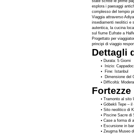
state scritte le prime pa
esplora i paesaggi antic
complesso del tempio pi
Viaggia attraverso Adiya
insediamenti neolitici e
autentica, la cucina loc
sul fiume Eufrate a Halfe
Progettato per viaggiator
principi di viaggio respon
Dettagli 
Durata: 5 Giorni
 Inizio: Cappadoc
 Fine: Istanbul
 Dimensione del G
Difficoltà: Modera
Fortezze 
Tramonto al sit
Göbekli Tepe – il
Sito neolitico di
Piscine Sacre di 
Case a forma di a
Escursione in bar
Zeugma Museo de