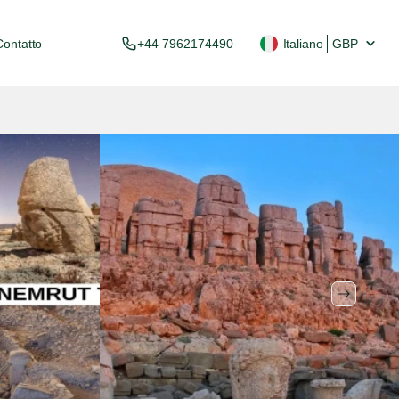
Contatto
+44 7962174490
Italiano
GBP