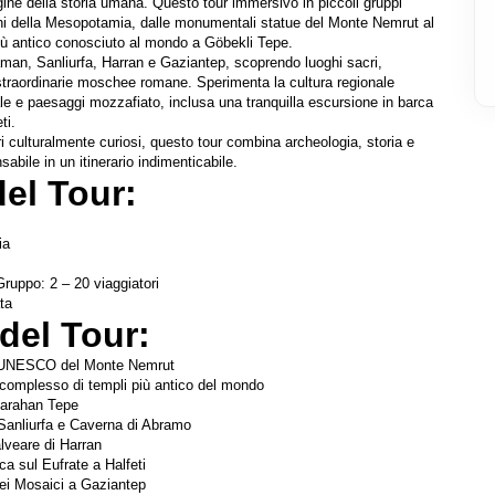
gine della storia umana. Questo tour immersivo in piccoli gruppi 
hi della Mesopotamia, dalle monumentali statue del Monte Nemrut al 
ù antico conosciuto al mondo a Göbekli Tepe.
man, Sanliurfa, Harran e Gaziantep, scoprendo luoghi sacri, 
 straordinarie moschee romane. Sperimenta la cultura regionale 
ale e paesaggi mozzafiato, inclusa una tranquilla escursione in barca 
ti.
i culturalmente curiosi, questo tour combina archeologia, storia e 
sabile in un itinerario indimenticabile.
del Tour: 
ia
ruppo: 2 – 20 viaggiatori
ta
del Tour: 
o UNESCO del Monte Nemrut
 complesso di templi più antico del mondo
 Karahan Tepe
Sanliurfa e Caverna di Abramo
lveare di Harran
ca sul Eufrate a Halfeti
i Mosaici a Gaziantep