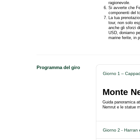
ragionevole.
Si avverte che Fez 
componenti del tou
La tua prenotazion
tour, non solo esp
anche gli sforzi 
USD, doniamo per 
marine ferite, in 
Programma del giro
Giorno 1 – Cappad
Monte N
Guida panoramica at
Nemrut e le statue 
Giorno 2 - Harran 