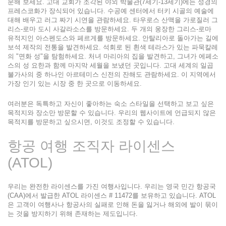
문해 보세요. 고대 교회가 조각된 야외 박물관(7세기-13세기)에는 성경의 
프레스코화가 장식되어 있습니다. 수공예 센터에서 터키 시골의 예술에 
대해 배우고 러그 짜기 시연을 관람하세요. 타우로스 산맥을 가로질러 그
리스-로마 도시 사갈라소스를 방문하세요. 두 개의 웅장한 그리스-로마 
유적지인 아스펜도스와 페르게를 방문하세요. 안탈리아로 돌아가는 길에 
보석 제작의 전통을 발견하세요. 석회로 된 흰색 테라스가 있는 파묵칼레
의 "면화 성"을 탐험하세요. 처녀 마리아의 집을 발견하고, 그녀가 에페소
스의 성 요한과 함께 마지막 세월을 보냈던 곳입니다. 고대 세계의 일곱 
불가사의 중 하나인 아르테미스 신전의 잔해도 관람하세요. 이 지역에서 
가장 인기 있는 시장 중 한 곳으로 이동하세요.
여러분은 독특하고 자신이 좋아하는 숙소 스타일을 선택하고 보고 싶은 
목적지와 장소만 방문할 수 있습니다. 우리의 웹사이트에 언급되지 않은 
목적지를 방문하고 싶으시면, 이것도 조정할 수 있습니다.
항공 여행 조직자 라이센스 
(ATOL)
우리는 완전한 라이센스를 가진 여행사입니다. 우리는 영국 민간 항공국 
(CAA)에서 발급한 ATOL 라이센스 # 11472를 보유하고 있습니다. ATOL
은 고객이 여행사나 항공사의 실패로 인해 돈을 잃거나 해외에 발이 묶이
는 것을 방지하기 위해 존재하는 제도입니다.