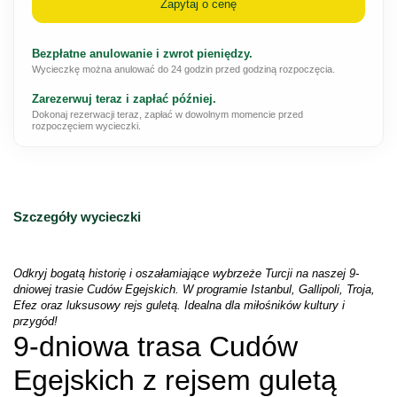
Zapytaj o cenę
Bezpłatne anulowanie i zwrot pieniędzy.
Wycieczkę można anulować do 24 godzin przed godziną rozpoczęcia.
Zarezerwuj teraz i zapłać później.
Dokonaj rezerwacji teraz, zapłać w dowolnym momencie przed
rozpoczęciem wycieczki.
Szczegóły wycieczki
Odkryj bogatą historię i oszałamiające wybrzeże Turcji na naszej 9-
dniowej trasie Cudów Egejskich. W programie Istanbul, Gallipoli, Troja, 
Efez oraz luksusowy rejs guletą. Idealna dla miłośników kultury i 
przygód!
9-dniowa trasa Cudów 
Egejskich z rejsem guletą