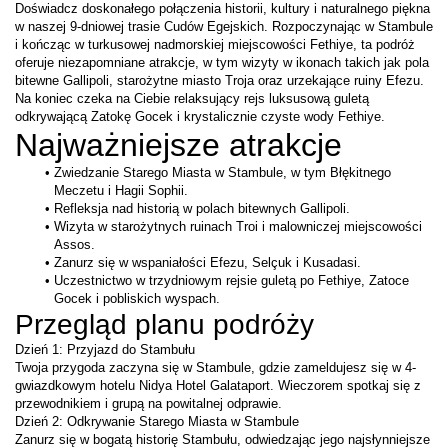
Doświadcz doskonałego połączenia historii, kultury i naturalnego piękna 
w naszej 9-dniowej trasie Cudów Egejskich. Rozpoczynając w Stambule 
i kończąc w turkusowej nadmorskiej miejscowości Fethiye, ta podróż 
oferuje niezapomniane atrakcje, w tym wizyty w ikonach takich jak pola 
bitewne Gallipoli, starożytne miasto Troja oraz urzekające ruiny Efezu. 
Na koniec czeka na Ciebie relaksujący rejs luksusową guletą 
odkrywającą Zatokę Gocek i krystalicznie czyste wody Fethiye.
Najważniejsze atrakcje
Zwiedzanie Starego Miasta w Stambule, w tym Błękitnego 
Meczetu i Hagii Sophii.
Refleksja nad historią w polach bitewnych Gallipoli.
Wizyta w starożytnych ruinach Troi i malowniczej miejscowości 
Assos.
Zanurz się w wspaniałości Efezu, Selçuk i Kusadasi.
Uczestnictwo w trzydniowym rejsie guletą po Fethiye, Zatoce 
Gocek i pobliskich wyspach.
Przegląd planu podróży
Dzień 1: Przyjazd do Stambułu
Twoja przygoda zaczyna się w Stambule, gdzie zameldujesz się w 4-
gwiazdkowym hotelu Nidya Hotel Galataport. Wieczorem spotkaj się z 
przewodnikiem i grupą na powitalnej odprawie.
Dzień 2: Odkrywanie Starego Miasta w Stambule
Zanurz się w bogatą historię Stambułu, odwiedzając jego najsłynniejsze 