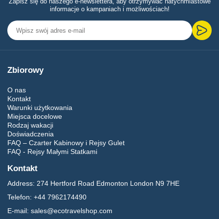
Zapisz się do naszego e-newslettera, aby otrzymywać natychmiastowe
informacje o kampaniach i możliwościach!
Zbiorowy
O nas
Kontakt
Warunki użytkowania
Miejsca docelowe
Rodzaj wakacji
Doświadczenia
FAQ – Czarter Kabinowy i Rejsy Gulet
FAQ - Rejsy Małymi Statkami
Kontakt
Address:
274 Hertford Road Edmonton London N9 7HE
Telefon:
+44 7962174490
E-mail:
sales@ecotravelshop.com