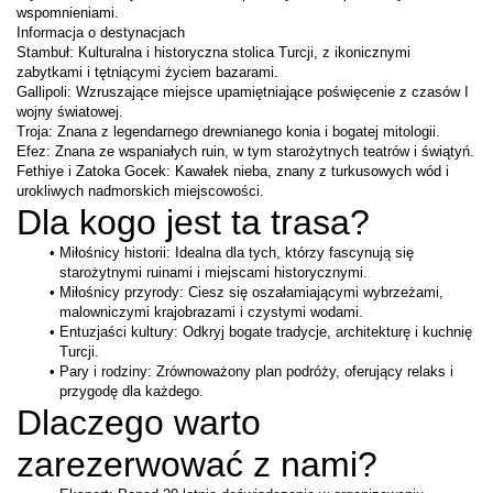
wspomnieniami.
Informacja o destynacjach
Stambuł: Kulturalna i historyczna stolica Turcji, z ikonicznymi 
zabytkami i tętniącymi życiem bazarami.
Gallipoli: Wzruszające miejsce upamiętniające poświęcenie z czasów I 
wojny światowej.
Troja: Znana z legendarnego drewnianego konia i bogatej mitologii.
Efez: Znana ze wspaniałych ruin, w tym starożytnych teatrów i świątyń.
Fethiye i Zatoka Gocek: Kawałek nieba, znany z turkusowych wód i 
urokliwych nadmorskich miejscowości.
Dla kogo jest ta trasa?
Miłośnicy historii: Idealna dla tych, którzy fascynują się 
starożytnymi ruinami i miejscami historycznymi.
Miłośnicy przyrody: Ciesz się oszałamiającymi wybrzeżami, 
malowniczymi krajobrazami i czystymi wodami.
Entuzjaści kultury: Odkryj bogate tradycje, architekturę i kuchnię 
Turcji.
Pary i rodziny: Zrównoważony plan podróży, oferujący relaks i 
przygodę dla każdego.
Dlaczego warto 
zarezerwować z nami?