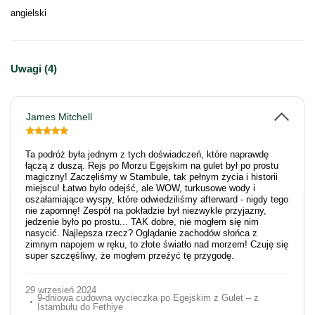
angielski
Uwagi (4)
James Mitchell
Ta podróż była jednym z tych doświadczeń, które naprawdę
łączą z duszą. Rejs po Morzu Egejskim na gulet był po prostu
magiczny! Zaczęliśmy w Stambule, tak pełnym życia i historii
miejscu! Łatwo było odejść, ale WOW, turkusowe wody i
oszałamiające wyspy, które odwiedziliśmy afterward - nigdy tego
nie zapomnę! Zespół na pokładzie był niezwykle przyjazny,
jedzenie było po prostu... TAK dobre, nie mogłem się nim
nasycić. Najlepsza rzecz? Oglądanie zachodów słońca z
zimnym napojem w ręku, to złote światło nad morzem! Czuję się
super szczęśliwy, że mogłem przeżyć tę przygodę.
29 wrzesień 2024
9-dniowa cudowna wycieczka po Egejskim z Gulet – z
Istambułu do Fethiye