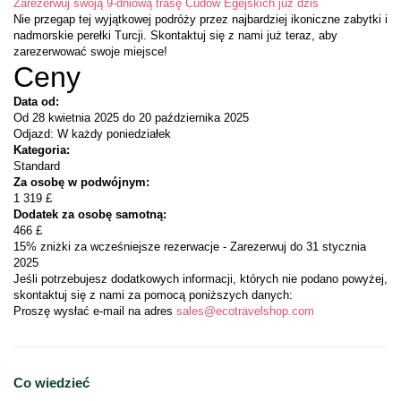
Zarezerwuj swoją 9-dniową trasę Cudów Egejskich już dziś
Nie przegap tej wyjątkowej podróży przez najbardziej ikoniczne zabytki i 
nadmorskie perełki Turcji. Skontaktuj się z nami już teraz, aby 
zarezerwować swoje miejsce!
Ceny
Data od:
Od 28 kwietnia 2025 do 20 października 2025
Odjazd: W każdy poniedziałek
Kategoria:
Standard
Za osobę w podwójnym:
1 319 £
Dodatek za osobę samotną:
466 £
15% zniżki za wcześniejsze rezerwacje - Zarezerwuj do 31 stycznia 
2025
Jeśli potrzebujesz dodatkowych informacji, których nie podano powyżej, 
skontaktuj się z nami za pomocą poniższych danych:
Proszę wysłać e-mail na adres 
sales@ecotravelshop.com
Co wiedzieć