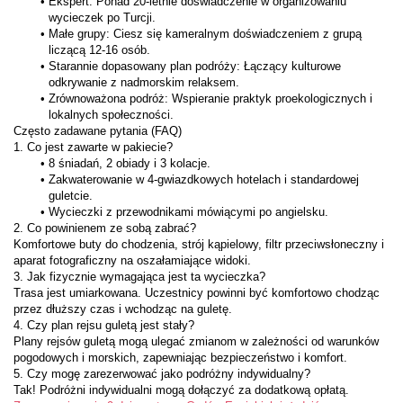
Ekspert: Ponad 20-letnie doświadczenie w organizowaniu 
wycieczek po Turcji.
Małe grupy: Ciesz się kameralnym doświadczeniem z grupą 
liczącą 12-16 osób.
Starannie dopasowany plan podróży: Łączący kulturowe 
odkrywanie z nadmorskim relaksem.
Zrównoważona podróż: Wspieranie praktyk proekologicznych i 
lokalnych społeczności.
Często zadawane pytania (FAQ)
1. Co jest zawarte w pakiecie?
8 śniadań, 2 obiady i 3 kolacje.
Zakwaterowanie w 4-gwiazdkowych hotelach i standardowej 
guletcie.
Wycieczki z przewodnikami mówiącymi po angielsku.
2. Co powinienem ze sobą zabrać?
Komfortowe buty do chodzenia, strój kąpielowy, filtr przeciwsłoneczny i 
aparat fotograficzny na oszałamiające widoki.
3. Jak fizycznie wymagająca jest ta wycieczka?
Trasa jest umiarkowana. Uczestnicy powinni być komfortowo chodząc 
przez dłuższy czas i wchodząc na guletę.
4. Czy plan rejsu guletą jest stały?
Plany rejsów guletą mogą ulegać zmianom w zależności od warunków 
pogodowych i morskich, zapewniając bezpieczeństwo i komfort.
5. Czy mogę zarezerwować jako podróżny indywidualny?
Tak! Podróżni indywidualni mogą dołączyć za dodatkową opłatą.