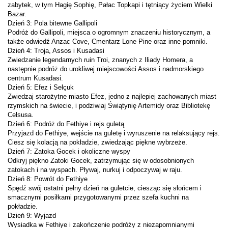
zabytek, w tym Hagię Sophię, Pałac Topkapi i tętniący życiem Wielki 
Bazar.
Dzień 3: Pola bitewne Gallipoli
Podróż do Gallipoli, miejsca o ogromnym znaczeniu historycznym, a 
także odwiedź Anzac Cove, Cmentarz Lone Pine oraz inne pomniki.
Dzień 4: Troja, Assos i Kusadasi
Zwiedzanie legendarnych ruin Troi, znanych z Iliady Homera, a 
następnie podróż do urokliwej miejscowości Assos i nadmorskiego 
centrum Kusadasi.
Dzień 5: Efez i Selçuk
Zwiedzaj starożytne miasto Efez, jedno z najlepiej zachowanych miast 
rzymskich na świecie, i podziwiaj Świątynię Artemidy oraz Bibliotekę 
Celsusa.
Dzień 6: Podróż do Fethiye i rejs guletą
Przyjazd do Fethiye, wejście na guletę i wyruszenie na relaksujący rejs. 
Ciesz się kolacją na pokładzie, zwiedzając piękne wybrzeże.
Dzień 7: Zatoka Gocek i okoliczne wyspy
Odkryj piękno Zatoki Gocek, zatrzymując się w odosobnionych 
zatokach i na wyspach. Pływaj, nurkuj i odpoczywaj w raju.
Dzień 8: Powrót do Fethiye
Spędź swój ostatni pełny dzień na guletcie, ciesząc się słońcem i 
smacznymi posiłkami przygotowanymi przez szefa kuchni na 
pokładzie.
Dzień 9: Wyjazd
Wysiadka w Fethiye i zakończenie podróży z niezapomnianymi 