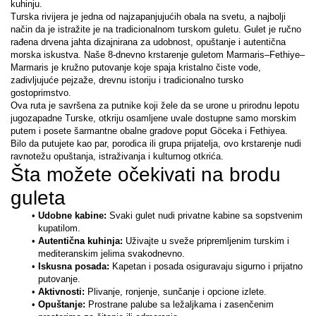
kuhinju.  
Turska rivijera je jedna od najzapanjujućih obala na svetu, a najbolji 
način da je istražite je na tradicionalnom turskom guletu. Gulet je ručno 
rađena drvena jahta dizajnirana za udobnost, opuštanje i autentična 
morska iskustva. Naše 8-dnevno krstarenje guletom Marmaris–Fethiye–
Marmaris je kružno putovanje koje spaja kristalno čiste vode, 
zadivljujuće pejzaže, drevnu istoriju i tradicionalno tursko 
gostoprimstvo.
Ova ruta je savršena za putnike koji žele da se urone u prirodnu lepotu 
jugozapadne Turske, otkriju osamljene uvale dostupne samo morskim 
putem i posete šarmantne obalne gradove poput Göceka i Fethiyea. 
Bilo da putujete kao par, porodica ili grupa prijatelja, ovo krstarenje nudi 
ravnotežu opuštanja, istraživanja i kulturnog otkrića.
Šta možete očekivati na brodu 
Udobne kabine:
 Svaki gulet nudi privatne kabine sa sopstvenim 
kupatilom.
Autentična kuhinja:
 Uživajte u sveže pripremljenim turskim i 
mediteranskim jelima svakodnevno.
Iskusna posada:
 Kapetan i posada osiguravaju sigurno i prijatno 
putovanje.
Aktivnosti:
 Plivanje, ronjenje, sunčanje i opcione izlete.
Opuštanje:
 Prostrane palube sa ležaljkama i zasenčenim 