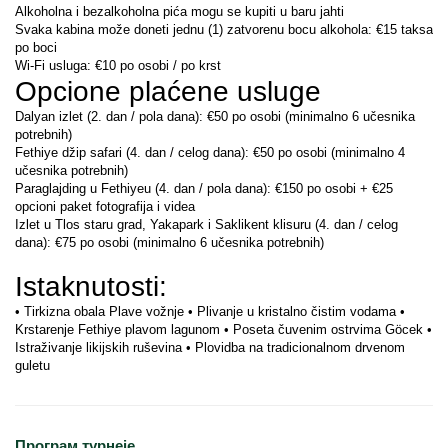
Alkoholna i bezalkoholna pića mogu se kupiti u baru jahti
Svaka kabina može doneti jednu (1) zatvorenu bocu alkohola: €15 taksa 
po boci
Wi-Fi usluga: €10 po osobi / po krst
Opcione plaćene usluge
Dalyan izlet (2. dan / pola dana): €50 po osobi (minimalno 6 učesnika 
potrebnih)
Fethiye džip safari (4. dan / celog dana): €50 po osobi (minimalno 4 
učesnika potrebnih)
Paraglajding u Fethiyeu (4. dan / pola dana): €150 po osobi + €25 
opcioni paket fotografija i videa
Izlet u Tlos staru grad, Yakapark i Saklikent klisuru (4. dan / celog 
dana): €75 po osobi (minimalno 6 učesnika potrebnih)
Istaknutosti:
• Tirkizna obala Plave vožnje • Plivanje u kristalno čistim vodama • 
Krstarenje Fethiye plavom lagunom • Poseta čuvenim ostrvima Göcek • 
Istraživanje likijskih ruševina • Plovidba na tradicionalnom drvenom 
guletu
Програм турнеје