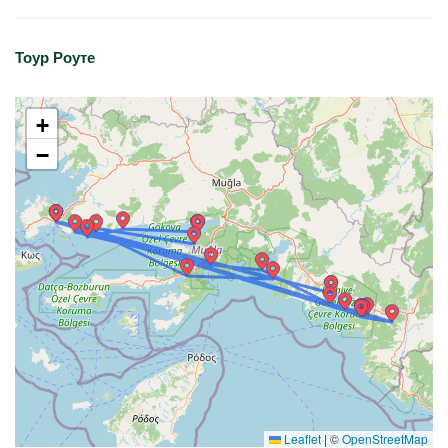
Тоур Роуте
+
−
Leaflet
|
©
OpenStreetMap