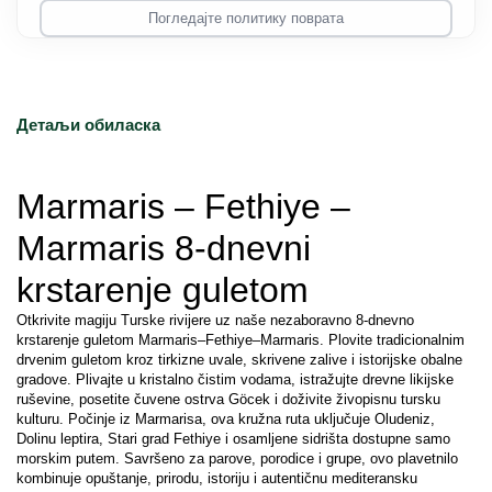
Погледајте политику поврата
Детаљи обиласка
Marmaris – Fethiye – 
Marmaris 8-dnevni 
krstarenje guletom
Otkrivite magiju Turske rivijere uz naše nezaboravno 8-dnevno 
krstarenje guletom Marmaris–Fethiye–Marmaris. Plovite tradicionalnim 
drvenim guletom kroz tirkizne uvale, skrivene zalive i istorijske obalne 
gradove. Plivajte u kristalno čistim vodama, istražujte drevne likijske 
ruševine, posetite čuvene ostrva Göcek i doživite živopisnu tursku 
kulturu. Počinje iz Marmarisa, ova kružna ruta uključuje Oludeniz, 
Dolinu leptira, Stari grad Fethiye i osamljene sidrišta dostupne samo 
morskim putem. Savršeno za parove, porodice i grupe, ovo plavetnilo 
kombinuje opuštanje, prirodu, istoriju i autentičnu mediteransku 