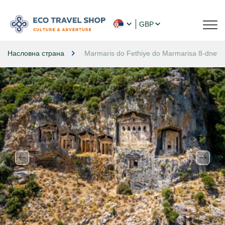
GBP
Насловна страна
Marmaris do Fethiye do Marmarisa 8-dnevna