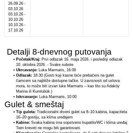
26.09.26 - 
03.10.26
03.10.26 - 
10.10.26
10.10.26 - 
17.10.26
 Detalji 8-dnevnog putovanja
Početak/Kraj: 
Prvi odlazak 16. maja 2026. i poslednji odlazak 
10. oktobra 2026. - Svake subote
Ukrcavanje: 
Luka Marmaris, 16:00
Odlazak: 
18:30 (Gosti koji kasne biće prebačeni na gulet 
čamcem sa najbliže dostupne tačke. U zavisnosti od uslova 
mora, to može biti izvan luke Marmaris – kao što su Adaköy 
Marina ili Kumlubük.)
Iskrcavanje: 
Luka Marmaris, 10:00
Gulet & smeštaj
Tip guleta: 
Tradicionalni drveni gulet sa 8–10 kabina, kapaciteta 
16–20 gostiju, sa klima uređajem
Kabine: 
Svaka kabina ima sopstveno kupatilo/WC i klima uređaj. 
Twin kreveti ne mogu biti garantovani.