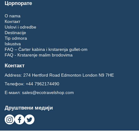
Цорпорате
O nama
Контакт
Uslovi i odredbe
Destinacije
Tip odmora
Iskustva
FAQ – Čarter kabina i krstarenja gullet-om
FAQ - Krstarenje malim brodovima
Контакт
Address:
274 Hertford Road Edmonton London N9 7HE
Телефон:
+44 7962174490
Е-маил:
sales@ecotravelshop.com
Друштвени медији