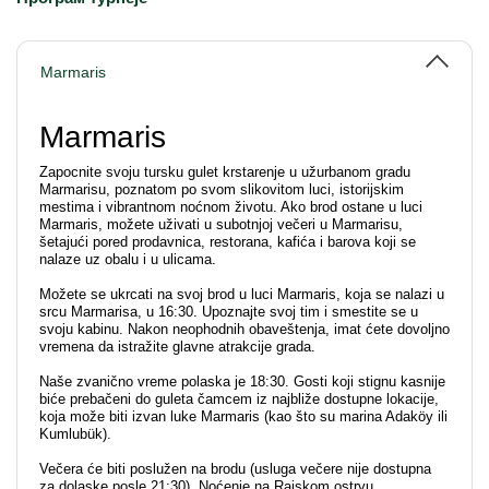
Marmaris
Marmaris
Zapocnite svoju tursku gulet krstarenje u užurbanom gradu
Marmarisu, poznatom po svom slikovitom luci, istorijskim
mestima i vibrantnom noćnom životu. Ako brod ostane u luci
Marmaris, možete uživati u subotnjoj večeri u Marmarisu,
šetajući pored prodavnica, restorana, kafića i barova koji se
nalaze uz obalu i u ulicama.
Možete se ukrcati na svoj brod u luci Marmaris, koja se nalazi u
srcu Marmarisa, u 16:30. Upoznajte svoj tim i smestite se u
svoju kabinu. Nakon neophodnih obaveštenja, imat ćete dovoljno
vremena da istražite glavne atrakcije grada.
Naše zvanično vreme polaska je 18:30. Gosti koji stignu kasnije
biće prebačeni do guleta čamcem iz najbliže dostupne lokacije,
koja može biti izvan luke Marmaris (kao što su marina Adaköy ili
Kumlubük).
Večera će biti poslužen na brodu (usluga večere nije dostupna
za dolaske posle 21:30). Noćenje na Rajskom ostrvu.