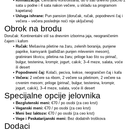
Klimatizacija: 
Centralno kontrolisana, do 6 sati dnevno (obično 2 
sata u podne i 4 sata nakon večere, u skladu sa programom 
kapetana)
Usluga ishrane:
 Pun pansion (doručak, ručak, popodnevni čaj i 
večera – večera poslednje noći nije uključena)
Obrok na brodu
Doručak: Kontinentalni stil sa dnevnim izborima jaja, neograničenim 
čajem i kafom
Ručak:
 Mešavina piletine na žaru, zelenih boranija, punjene 
paprike, karnıyarık (patlidžan punjen mlevenim mesom), 
gratinirani tikvicu, piletina na žaru; priloge kao što su pirinač, 
bulgur, testenina, krompir, jogurt, cakık; 3–4 meze, salata, voće 
ili desert
Popodnevni čaj: 
Kolači, peciva, kekse, neograničen čaj i kafa
Večera:
 2 večere sa ribom, 2 večere sa piletinom, 2 večere sa 
crvenim mesom; priloge (pirinač, bulgur, testenina, krompir, 
jogurt, cakık), 3–4 meze, salata, voće ili desert
Specijalne opcije jelovnika
Bezglutenski meni: 
€70 / po osobi (za ceo krst) 
Veganski meni: 
€70 / po osobi (za ceo krst)
Meni bez laktoze: 
€70 / po osobi (za ceo krst)
Vege i Peskatarijanski meni:
 Bez dodatnih troškova
Dodaci