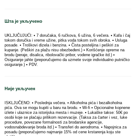
Шта је укључено
UKLJUČUJUĆI: • 7 doručaka, 6 ručkova, 6 užina, 6 večera. • Kafa i čaj
tokom doručka i vreme užine, pitka voda tokom svih obroka. • Usluga
posade. • Troškovi dizela i benzina. • Čista posteljina i peškiri za
kupanje. (Peškiri za plažu nisu obezbeđeni.) • Korišćenje opreme na
brodu (peraje, disalica, ribolovački pribor, vodene igračke itd.) •
Osiguranje jahte (preporučujemo da uzmete svoje individualno putničko
osiguranje.) • PDV.
Није укључен
ISKLJUČENO: • Poslednja večera. • Alkoholna pića i bezalkoholna
pića. Ova se mogu kupiti u baru na brodu. • Wi-fi • Opcionalne kopnene
izlete i ulaznice za istorijska mesta i muzeje. • Lukaške takse: 50€ po
osobi koje se plaćaju prilikom rezervacije. (Taksa za čarter i vez, luke
procedure, povezane formalnosti za brodarske agencije,
vodosnabdevanje broda itd.) • Transferi do aerodroma. • Napojnica za
posadu (preporučujemo najmanje 15% od cene krstarenja koju ste