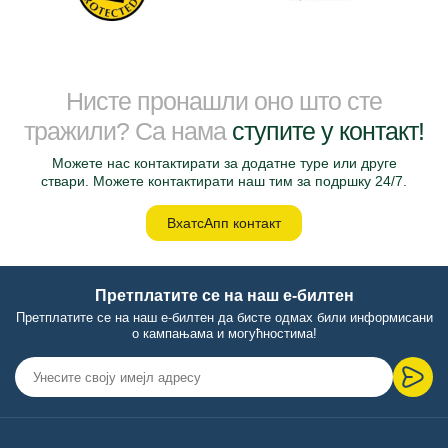
Нисте пронашли оно што сте
тражили? Са нама
ступите у контакт!
Можете нас контактирати за додатне туре или друге
ствари. Можете контактирати наш тим за подршку 24/7.
ВхатсАпп контакт
Претплатите се на наш е-билтен
Претплатите се на наш е-билтен да бисте одмах били информисани
о кампањама и могућностима!