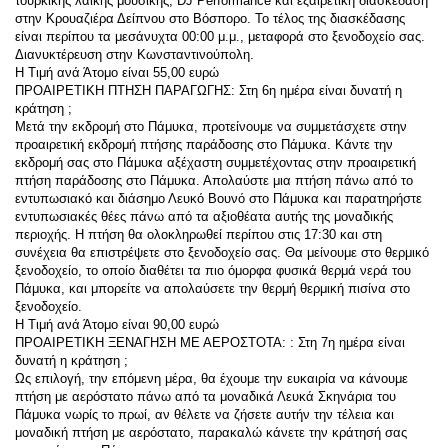
τουρκικής λαϊκής μουσικής, DJ Performance και εξαιρετική διασκέδαση 
στην Κρουαζιέρα Δείπνου στο Βόσπορο. Το τέλος της διασκέδασης 
είναι περίπου τα μεσάνυχτα 00:00 μ.μ., μεταφορά στο ξενοδοχείο σας. 
Διανυκτέρευση στην Κωνσταντινούπολη.
Η Τιμή ανά Άτομο είναι 55,00 ευρώ
ΠΡΟΑΙΡΕΤΙΚΗ ΠΤΗΣΗ ΠΑΡΑΓΩΓΗΣ: Στη 6η ημέρα είναι δυνατή η 
κράτηση ;
Μετά την εκδρομή στο Πάμυκα, προτείνουμε να συμμετάσχετε στην 
προαιρετική εκδρομή πτήσης παράδοσης στο Πάμυκα. Κάντε την 
εκδρομή σας στο Πάμυκα αξέχαστη συμμετέχοντας στην προαιρετική 
πτήση παράδοσης στο Πάμυκα. Απολαύστε μια πτήση πάνω από το 
εντυπωσιακό και διάσημο Λευκό Βουνό στο Πάμυκα και παρατηρήστε 
εντυπωσιακές θέες πάνω από τα αξιοθέατα αυτής της μοναδικής 
περιοχής. Η πτήση θα ολοκληρωθεί περίπου στις 17:30 και στη 
συνέχεια θα επιστρέψετε στο ξενοδοχείο σας. Θα μείνουμε στο θερμικό 
ξενοδοχείο, το οποίο διαθέτει τα πιο όμορφα φυσικά θερμά νερά του 
Πάμυκα, και μπορείτε να απολαύσετε την θερμή θερμική πισίνα στο 
ξενοδοχείο.
Η Τιμή ανά Άτομο είναι 90,00 ευρώ
ΠΡΟΑΙΡΕΤΙΚΗ ΞΕΝΑΓΗΣΗ ΜΕ ΑΕΡΟΣΤΟΤΑ: : Στη 7η ημέρα είναι 
δυνατή η κράτηση ;
Ως επιλογή, την επόμενη μέρα, θα έχουμε την ευκαιρία να κάνουμε 
πτήση με αερόστατο πάνω από τα μοναδικά Λευκά Σκηνάρια του 
Πάμυκα νωρίς το πρωί, αν θέλετε να ζήσετε αυτήν την τέλεια και 
μοναδική πτήση με αερόστατο, παρακαλώ κάνετε την κράτησή σας 