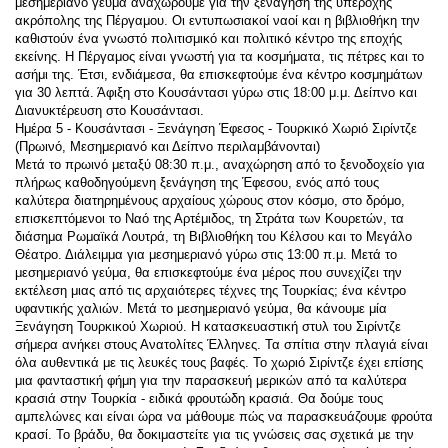
μεσημεριανό γεύμα αναχωρούμε για την ξενάγηση της υπέροχης 
ακρόπολης της Πέργαμου. Οι εντυπωσιακοί ναοί και η βιβλιοθήκη την 
καθιστούν ένα γνωστό πολιτισμικό και πολιτικό κέντρο της εποχής 
εκείνης. Η Πέργαμος είναι γνωστή για τα κοσμήματα, τις πέτρες και το 
ασήμι της. Έτσι, ενδιάμεσα, θα επισκεφτούμε ένα κέντρο κοσμημάτων 
για 30 λεπτά. Άφιξη στο Κουσάντασι γύρω στις 18:00 μ.μ. Δείπνο και 
Διανυκτέρευση στο Κουσάντασι.
Ημέρα 5 - Κουσάντασι - Ξενάγηση Έφεσος - Τουρκικό Χωριό Σιρίντζε
(Πρωινό, Μεσημεριανό και Δείπνο περιλαμβάνονται)
Μετά το πρωινό μεταξύ 08:30 π.μ., αναχώρηση από το ξενοδοχείο για 
πλήρως καθοδηγούμενη ξενάγηση της Έφεσου, ενός από τους 
καλύτερα διατηρημένους αρχαίους χώρους στον κόσμο, στο δρόμο, 
επισκεπτόμενοι το Ναό της Αρτέμιδος, τη Στράτα των Κουρετών, τα 
διάσημα Ρωμαϊκά Λουτρά, τη Βιβλιοθήκη του Κέλσου και το Μεγάλο 
Θέατρο. Διάλειμμα για μεσημεριανό γύρω στις 13:00 π.μ. Μετά το 
μεσημεριανό γεύμα, θα επισκεφτούμε ένα μέρος που συνεχίζει την 
εκτέλεση μιας από τις αρχαιότερες τέχνες της Τουρκίας; ένα κέντρο 
υφαντικής χαλιών. Μετά το μεσημεριανό γεύμα, θα κάνουμε μία 
Ξενάγηση Τουρκικού Χωριού. Η κατασκευαστική στυλ του Σιρίντζε 
σήμερα ανήκει στους Ανατολίτες Έλληνες. Τα σπίτια στην πλαγιά είναι 
όλα αυθεντικά με τις λευκές τους βαφές. Το χωριό Σιρίντζε έχει επίσης 
μια φανταστική φήμη για την παρασκευή μερικών από τα καλύτερα 
κρασιά στην Τουρκία - ειδικά φρουτώδη κρασιά. Θα δούμε τους 
αμπελώνες και είναι ώρα να μάθουμε πώς να παρασκευάζουμε φρούτα 
κρασί. Το βράδυ, θα δοκιμαστείτε για τις γνώσεις σας σχετικά με την 