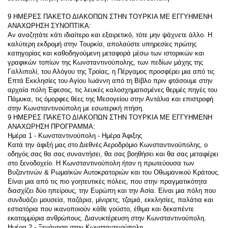
9 ΗΜΕΡΕΣ ΠΑΚΕΤΟ ΔΙΑΚΟΠΩΝ ΣΤΗΝ ΤΟΥΡΚΙΑ ΜΕ ΕΓΓΥΗΜΕΝΗ 
ΑΝΑΧΩΡΗΣΗ ΣΥΝΟΠΤΙΚΑ:
Αν αναζητάτε κάτι ιδιαίτερο και εξαιρετικό, τότε μην ψάχνετε άλλο. Η 
καλύτερη εκδρομή στην Τουρκία, απολαύστε υπηρεσίες πρώτης 
κατηγορίας και καθοδηγούμενη μεταφορά μέσω των ιστορικών και 
γραφικών τοπίων της Κωνσταντινούπολης, των πεδίων μάχης της 
Γαλλιπολί, του Αλόγου της Τροίας, η Πέργαμος προσφέρει μια από τις 
Επτά Εκκλησίες του Αγίου Ιωάννη από τη Βίβλο πριν φτάσουμε στην 
αρχαία πόλη Έφεσος, τις λευκές καλοσχηματισμένες θερμές πηγές του 
Πάμυκα, τις όμορφες θέες της Μεσογείου στην Αντάλια και επιστροφή 
στην Κωνσταντινούπολη με εσωτερική πτήση.
9 ΗΜΕΡΕΣ ΠΑΚΕΤΟ ΔΙΑΚΟΠΩΝ ΣΤΗΝ ΤΟΥΡΚΙΑ ΜΕ ΕΓΓΥΗΜΕΝΗ 
ΑΝΑΧΩΡΗΣΗ ΠΡΟΓΡΑΜΜΑ:
Ημέρα 1 - Κωνσταντινούπολη - Ημέρα Άφιξης
Κατά την άφιξή μας στο Διεθνές Αεροδρόμιο Κωνσταντινούπολης, ο 
οδηγός σας θα σας συναντήσει, θα σας βοηθήσει και θα σας μεταφέρει 
στο ξενοδοχείο. Η Κωνσταντινούπολη ήταν η πρωτεύουσα των 
Βυζαντινών & Ρωμαϊκών Αυτοκρατοριών και του Οθωμανικού Κράτους. 
Είναι μια από τις πιο γοητευτικές πόλεις, που στην πραγματικότητα 
διασχίζει δύο ηπείρους, την Ευρώπη και την Ασία. Είναι μια πόλη που 
συνδυάζει μουσεία, παζάρια, μίνιρετς, τζαμιά, εκκλησίες, παλάτια και 
εστιατόρια που ικανοποιούν κάθε γούστο, έθιμα και δεκαπέντε 
εκατομμύρια ανθρώπους. Διανυκτέρευση στην Κωνσταντινούπολη.
Ημέρα 2 - Ξενάγηση στην Κωνσταντινούπολη