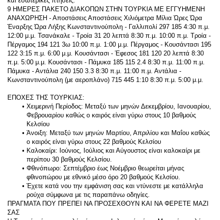
και εσωτερικές πτήσεις.
9 ΗΜΕΡΕΣ ΠΑΚΕΤΟ ΔΙΑΚΟΠΩΝ ΣΤΗΝ ΤΟΥΡΚΙΑ ΜΕ ΕΓΓΥΗΜΕΝΗ 
ΑΝΑΧΩΡΗΣΗ - Αποστάσεις Αποστάσεις Χιλιόμετρα Μίλια Ώρες Ώρα 
Έναρξης Ώρα Λήξης Κωνσταντινούπολη - Γαλλιπολί 297 185 4:30 π.μ. 
12:00 μ.μ. Τσανάκαλε - Τροία 31 20 λεπτά 8:30 π.μ. 10:00 π.μ. Τροία - 
Πέργαμος 194 121 3ω 10:00 π.μ. 1:00 μ.μ. Πέργαμος - Κουσάντασι 195 
122 3:15 π.μ. 6:00 μ.μ. Κουσάντασι - Έφεσος 181 120 20 λεπτά 8:30 
π.μ. 5:00 μ.μ. Κουσάντασι - Πάμυκα 185 115 2.4 8:30 π.μ. 11:00 π.μ. 
Πάμυκα - Αντάλια 240 150 3.3 8:30 π.μ. 11:00 π.μ. Αντάλια - 
Κωνσταντινούπολη (με αεροπλάνο) 715 445 1:10 8:30 π.μ. 5:00 μ.μ.
ΕΠΟΧΕΣ ΤΗΣ ΤΟΥΡΚΙΑΣ:
Χειμερινή Περίοδος: Μεταξύ των μηνών Δεκεμβρίου, Ιανουαρίου, 
Φεβρουαρίου καθώς ο καιρός είναι γύρω στους 10 βαθμούς 
Κελσίου
Άνοιξη: Μεταξύ των μηνών Μαρτίου, Απριλίου και Μαΐου καθώς 
ο καιρός είναι γύρω στους 22 βαθμούς Κελσίου
Καλοκαίρι: Ιούνιος, Ιούλιος και Αύγουστος είναι καλοκαίρι με 
περίπου 30 βαθμούς Κελσίου.
Φθινόπωρο: Σεπτέμβριο έως Νοέμβριο θεωρείται μήνας 
φθινοπώρου με εθνικό μέσο όρο 20 βαθμούς Κελσίου.
Έχετε κατά νου την εμφάνιση σας και ντύνεστε με κατάλληλα 
ρούχα σύμφωνα με τις παραπάνω οδηγίες.
ΠΡΑΓΜΑΤΑ ΠΟΥ ΠΡΕΠΕΙ ΝΑ ΠΡΟΣΕΧΘΟΥΝ ΚΑΙ ΝΑ ΦΕΡΕΤΕ ΜΑΖΙ 
ΣΑΣ