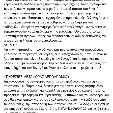
κεραμικά και πολλά άλλα χειροποίητα έργα τέχνης. Κατά τη διάρκεια 
των εκδρομών, προτείνουμε μερικά από τα αξιόπιστα και λογικά 
καταστήματα που πρέπει να επισκεφτείτε. Οι σταθμοί αγορών μας 
συνίστανται σε αξιόπιστους, εγγυημένους προμηθευτές. Ο ξεναγός μας 
θα σας κατευθύνει σε τέτοιες αποθήκες κατά τη διάρκεια των 
εκδρομών. Μπορείτε να ενημερωθείτε από τον ξεναγό μας σχετικά με 
θέματα αγορών κατά τη διάρκεια της εκδρομής. Ορισμένα από τα 
καταστήματα αγορών μπορεί να προσφέρουν ομαδικές εκπτώσεις που 
μπορεί να θελήσετε να εκμεταλλευτείτε.
ΔΩΡΕΕΣ:
Για την κινητοποίηση των οδηγών και των ξεναγών να προσφέρουν 
καλύτερη εξυπηρέτηση, οι δωρεές είναι υποχρεωτικές. Ζητάμε μόνο το 
βασικό ποσό που είναι 2 ευρώ για τον ξεναγό και 1 ευρώ για τον 
οδηγό ανά ημέρα ανά άτομο. Παρακαλούμε να δώσετε τις δωρεές σας 
στον οδηγό και τον ξεναγό σε έναν φάκελο με τις σημειώσεις σας!
ΥΠΗΡΕΣΙΕΣ ΜΕΤΑΦΟΡΑΣ ΑΕΡΟΔΡΟΜΙΟΥ:
Δημιουργούμε τις μεταφορές σας από το αεροδρόμιο για άφιξη και 
επιστρέφουμε. Παρακαλώ, δώστε μας τις λεπτομέρειες πτήσης όταν 
αγοράσετε την εκδρομή για κατάλληλες ρυθμίσεις με κωδικό πτήσης, 
προορισμό, ημερομηνία και ώρα άφιξης. Ο υπάλληλος του αεροδρομίου 
μας θα είναι παρών για να σας καλωσορίσει μετά την έξοδό σας από 
τους τελωνείς, την παραλαβή των αποσκευών και θα σας χαιρετήσει με 
μια επιγραφή ονόματος έξω από την ΠΥΛΗ ΕΞΟΔΟΥ 13 για τις διεθνείς 