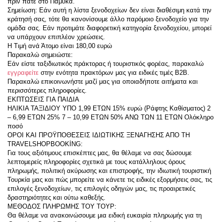
πριν πάτε στο Πάμυκα.
Σημείωση: Εάν αυτή η λίστα ξενοδοχείων δεν είναι διαθέσιμη κατά την 
κράτησή σας, τότε θα κανονίσουμε άλλο παρόμοιο ξενοδοχείο για την 
ομάδα σας. Εάν προτιμάτε διαφορετική κατηγορία ξενοδοχείου, μπορεί 
να υπάρχουν επιπλέον χρεώσεις.
Η Τιμή ανά Άτομο είναι 180,00 ευρώ
Παρακαλώ σημειώστε:
Εάν είστε ταξιδιωτικός πράκτορας ή τουριστικός φορέας, παρακαλώ 
εγγραφείτε
 στην ενότητα πρακτόρων μας για ειδικές τιμές B2B. 
Παρακαλώ επικοινωνήστε μαζί μας για οποιαδήποτε αιτήματα και 
περισσότερες πληροφορίες.
ΕΚΠΤΩΣΕΙΣ ΓΙΑ ΠΑΙΔΙΑ
ΗΛΙΚΙΑ ΤΑΞΙΔΙΟΥ ΥΠΟ 1,99 ΕΤΩΝ 15% ευρώ (Ράφτης Καθίσματος) 2 
– 6,99 ΕΤΩΝ 25% 7 – 10,99 ΕΤΩΝ 50% ΑΝΩ ΤΩΝ 11 ΕΤΩΝ Ολόκληρο 
ποσό
ΟΡΟΙ ΚΑΙ ΠΡΟΫΠΟΘΕΣΕΙΣ ΙΔΙΩΤΙΚΗΣ ΞΕΝΑΓΗΣΗΣ ΑΠΟ ΤΗ 
TRAVELSHOPBOOKİNG:
Για τους αξιότιμους επισκέπτες μας, θα θέλαμε να σας δώσουμε 
λεπτομερείς πληροφορίες σχετικά με τους κατάλληλους όρους 
πληρωμής, πολιτική ακύρωσης και επιστροφής, την ιδιωτική τουριστική 
Τουρκία μας και πώς μπορείτε να κάνετε τις ειδικές εξορμήσεις σας, τις 
επιλογές ξενοδοχείων, τις επιλογές οδηγών μας, τις προαιρετικές 
δραστηριότητες και ούτω καθεξής.
ΜΕΘΟΔΟΣ ΠΛΗΡΩΜΗΣ ΤΟΥ ΤΟΥΡ:
Θα θέλαμε να ανακοινώσουμε μια ειδική ευκαιρία πληρωμής για τη 