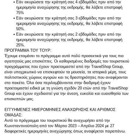
Εάν ακυρώσετε την κράτησή σας 4 εβδομάδες πριν από την 
ημερομηνία αναχώρησης της εκδρομής, θα λάβετε επιστροφή 
75%
Εάν ακυρώσετε την κράτησή σας 3 εβδομάδες πριν από την 
ημερομηνία αναχώρησης της εκδρομής, θα λάβετε επιστροφή 
50%.
Εάν ακυρώσετε την κράτησή σας 2 εβδομάδες πριν από την 
ημερομηνία αναχώρησης της εκδρομής, θα λάβετε επιστροφή 
25%.
ΠΡΟΓΡΑΜΜΑ ΤΟΥ ΤΟΥΡ:
Έχουμε ετοιμάσει το πρόγραμμα αυτό πολύ προσεκτικά για τους πιο 
αγαπητούς μας επισκέπτες. Οι καθορισμένες διαδρομές του τουριστικού 
προγράμματος που έχουν προετοιμαστεί από την TravelShop Group, 
είναι υποχρεωτικό να επισκεφτούν τα μουσεία, τα ιστορικά μέρη, τους 
πολιτιστικούς χώρους αγορών και τις δραστηριότητες που αναφέρονται 
στο πακέτο. Όλα όσα περιλαμβάνονται στην διαδρομή έχουν 
προετοιμαστεί ειδικά με τη γνώση σχεδόν 20 ετών από την TravelShop 
Group και έχουν σχεδιαστεί για την άνεση, ευκολία και ευαισθησία των 
επισκεπτών μας.
ΕΓΓΥΗΜΕΝΕΣ ΗΜΕΡΟΜΗΝΙΕΣ ΑΝΑΧΩΡΗΣΗΣ ΚΑΙ ΑΡΙΘΜΟΣ 
ΟΜΑΔΑΣ:
Αυτό το πρόγραμμα του τουριστικού θα αναχωρήσει από την 
Κωνσταντινούπολη από τον Μάρτιο 2023 – Απρίλιο 2024 με 27 
διαφορετικές ημερομηνίες αναχώρησης όπως αναφέρεται παραπάνω. 