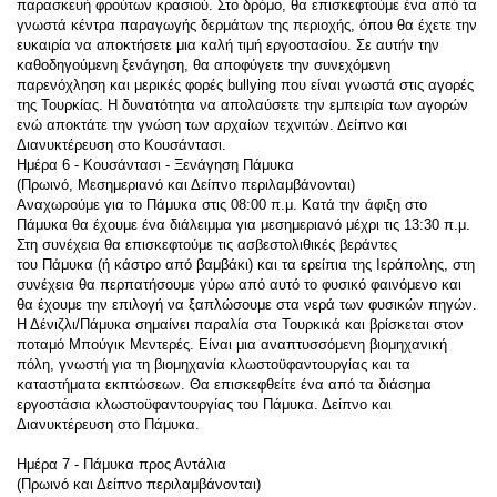
παρασκευή φρούτων κρασιού. Στο δρόμο, θα επισκεφτούμε ένα από τα 
γνωστά κέντρα παραγωγής δερμάτων της περιοχής, όπου θα έχετε την 
ευκαιρία να αποκτήσετε μια καλή τιμή εργοστασίου. Σε αυτήν την 
καθοδηγούμενη ξενάγηση, θα αποφύγετε την συνεχόμενη 
παρενόχληση και μερικές φορές bullying που είναι γνωστά στις αγορές 
της Τουρκίας. Η δυνατότητα να απολαύσετε την εμπειρία των αγορών 
ενώ αποκτάτε την γνώση των αρχαίων τεχνιτών. Δείπνο και 
Διανυκτέρευση στο Κουσάντασι.
Ημέρα 6 - Κουσάντασι - Ξενάγηση Πάμυκα
(Πρωινό, Μεσημεριανό και Δείπνο περιλαμβάνονται)
Αναχωρούμε για το Πάμυκα στις 08:00 π.μ. Κατά την άφιξη στο 
Πάμυκα θα έχουμε ένα διάλειμμα για μεσημεριανό μέχρι τις 13:30 π.μ. 
Στη συνέχεια θα επισκεφτούμε τις ασβεστολιθικές βεράντες 
του Πάμυκα (ή κάστρο από βαμβάκι) και τα ερείπια της Ιεράπολης, στη 
συνέχεια θα περπατήσουμε γύρω από αυτό το φυσικό φαινόμενο και 
θα έχουμε την επιλογή να ξαπλώσουμε στα νερά των φυσικών πηγών. 
Η Δένιζλι/Πάμυκα σημαίνει παραλία στα Τουρκικά και βρίσκεται στον 
ποταμό Μπούγικ Μεντερές. Είναι μια αναπτυσσόμενη βιομηχανική 
πόλη, γνωστή για τη βιομηχανία κλωστοϋφαντουργίας και τα 
καταστήματα εκπτώσεων. Θα επισκεφθείτε ένα από τα διάσημα 
εργοστάσια κλωστοϋφαντουργίας του Πάμυκα. Δείπνο και 
Διανυκτέρευση στο Πάμυκα.
Ημέρα 7 - Πάμυκα προς Αντάλια
(Πρωινό και Δείπνο περιλαμβάνονται)