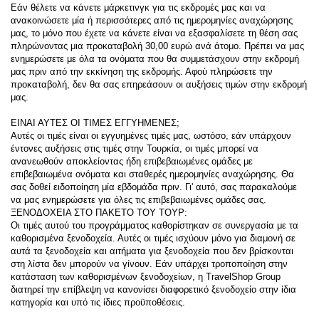
Εάν θέλετε να κάνετε μάρκετινγκ για τις εκδρομές μας και να 
ανακοινώσετε μία ή περισσότερες από τις ημερομηνίες αναχώρησης 
μας, το μόνο που έχετε να κάνετε είναι να εξασφαλίσετε τη θέση σας 
πληρώνοντας μια προκαταβολή 30,00 ευρώ ανά άτομο. Πρέπει να μας 
ενημερώσετε με όλα τα ονόματα που θα συμμετάσχουν στην εκδρομή 
μας πριν από την εκκίνηση της εκδρομής. Αφού πληρώσετε την 
προκαταβολή, δεν θα σας επηρεάσουν οι αυξήσεις τιμών στην εκδρομή 
μας.
ΕΙΝΑΙ ΑΥΤΕΣ ΟΙ ΤΙΜΕΣ ΕΓΓΥΗΜΕΝΕΣ;
Αυτές οι τιμές είναι οι εγγυημένες τιμές μας, ωστόσο, εάν υπάρχουν 
έντονες αυξήσεις στις τιμές στην Τουρκία, οι τιμές μπορεί να 
ανανεωθούν αποκλείοντας ήδη επιβεβαιωμένες ομάδες με 
επιβεβαιωμένα ονόματα και σταθερές ημερομηνίες αναχώρησης. Θα 
σας δοθεί ειδοποίηση μία εβδομάδα πριν. Γι' αυτό, σας παρακαλούμε 
να μας ενημερώσετε για όλες τις επιβεβαιωμένες ομάδες σας.
ΞΕΝΟΔΟΧΕΙΑ ΣΤΟ ΠΑΚΕΤΟ ΤΟΥ ΤΟΥΡ:
Οι τιμές αυτού του προγράμματος καθορίστηκαν σε συνεργασία με τα 
καθορισμένα ξενοδοχεία. Αυτές οι τιμές ισχύουν μόνο για διαμονή σε 
αυτά τα ξενοδοχεία και αιτήματα για ξενοδοχεία που δεν βρίσκονται 
στη λίστα δεν μπορούν να γίνουν. Εάν υπάρχει τροποποίηση στην 
κατάσταση των καθορισμένων ξενοδοχείων, η TravelShop Group 
διατηρεί την επίβλεψη να κανονίσει διαφορετικό ξενοδοχείο στην ίδια 
κατηγορία και υπό τις ίδιες προϋποθέσεις.