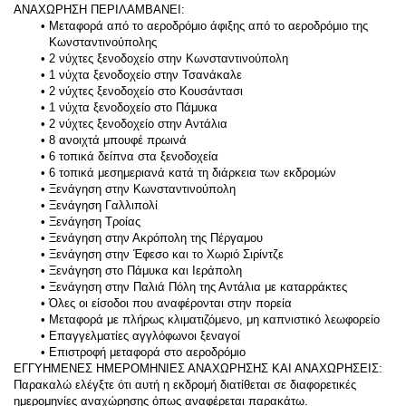
ΑΝΑΧΩΡΗΣΗ ΠΕΡΙΛΑΜΒΑΝΕΙ:
Μεταφορά από το αεροδρόμιο άφιξης από το αεροδρόμιο της 
Κωνσταντινούπολης
2 νύχτες ξενοδοχείο στην Κωνσταντινούπολη
1 νύχτα ξενοδοχείο στην Τσανάκαλε
2 νύχτες ξενοδοχείο στο Κουσάντασι
1 νύχτα ξενοδοχείο στο Πάμυκα
2 νύχτες ξενοδοχείο στην Αντάλια
8 ανοιχτά μπουφέ πρωινά
6 τοπικά δείπνα στα ξενοδοχεία
6 τοπικά μεσημεριανά κατά τη διάρκεια των εκδρομών
Ξενάγηση στην Κωνσταντινούπολη
Ξενάγηση Γαλλιπολί
Ξενάγηση Τροίας
Ξενάγηση στην Ακρόπολη της Πέργαμου
Ξενάγηση στην Έφεσο και το Χωριό Σιρίντζε
Ξενάγηση στο Πάμυκα και Ιεράπολη
Ξενάγηση στην Παλιά Πόλη της Αντάλια με καταρράκτες
Όλες οι είσοδοι που αναφέρονται στην πορεία
Μεταφορά με πλήρως κλιματιζόμενο, μη καπνιστικό λεωφορείο
Επαγγελματίες αγγλόφωνοι ξεναγοί
Επιστροφή μεταφορά στο αεροδρόμιο
ΕΓΓΥΗΜΕΝΕΣ ΗΜΕΡΟΜΗΝΙΕΣ ΑΝΑΧΩΡΗΣΗΣ ΚΑΙ ΑΝΑΧΩΡΗΣΕΙΣ:
Παρακαλώ ελέγξτε ότι αυτή η εκδρομή διατίθεται σε διαφορετικές 
ημερομηνίες αναχώρησης όπως αναφέρεται παρακάτω.