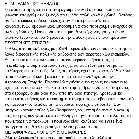
ΕΠΑΓΓΕΛΜΑΤΙΚΟΙ ΞΕΝΑΓΟΙ:
Για αυτά τα προγράμματα, παράγουμε έναν εξαιρετικό, έμπειρο, 
γνώστη επαγγελματία ξεναγό που μιλάει πολύ καλά αγγλικά. Ωστόσο, 
αν έχετε ειδικές ομάδες τουλάχιστον 25 ατόμων εκτός των 
καθορισμένων ομάδων μας, μπορούμε να σας παρέχουμε ξεναγούς σε 
άλλες γλώσσες. Πρέπει να κάνετε μια ιδιωτική ξενάγηση για έναν 
ιδιωτικό ξεναγό και να δηλώσετε την επιλογή σας εκ των προτέρων.
ΕΣΩΤΕΡΙΚΕΣ ΠΤΗΣΕΙΣ:
Πολλές από τις εκδρομές μας 
ΔΕΝ
 περιλαμβάνουν εσωτερικές πτήσεις 
λόγω διαφορετικής πολιτικής ακύρωσης των αεροπορικών εταιρειών. 
Αν επιθυμείτε να κανονίσουμε τις εσωτερικές πτήσεις σας, η 
TravelShop Group είναι πολύ ευτυχής να σας εξυπηρετήσει με τις 
καλύτερες δυνατές τιμές. Αυτές οι πτήσεις έχουν περιορισμό 15 κιλών 
αποσκευών με 8 κιλά βάρους στο καμπίνα, ανάλογα με την 
Αεροπορική Εταιρεία. Παρακαλώ τηρήστε αυτούς τους κανονισμούς 
σχετικά με τις αποσκευές κατά την πτήση. Πρέπει να είστε παρόντες 
στο αεροδρόμιο μία ώρα πριν από την ώρα πτήσης. Κρατούμε και 
κάνουμε κρατήσεις για τα εισιτήρια πτήσης σας μια εβδομάδα πριν από 
τις ημερομηνίες ταξιδιού με τα ονόματα που έχετε υποδείξει. Εάν 
υπάρχει κάποιο λάθος ή λανθασμένος γραμματισμός στα ονόματα, η 
εταιρεία μας δεν φέρει καμία ευθύνη για την οποιαδήποτε ταλαιπωρία 
που μπορεί να προκύψει, επομένως είναι καλύτερα να έχετε ένα 
αντίγραφο του διαβατηρίου για τον εκπρόσωπό σας.
ΜΕΤΑΦΟΡΑ ΛΕΩΦΟΡΕΙΟΥ & ΜΕΤΑΦΟΡΕΣ:
Όλα τα λεωφορεία που χρησιμοποιούμε είναι πολυτελή και 