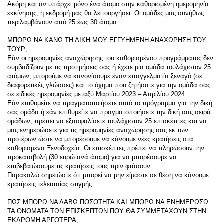
Ακόμη και αν υπάρχει μόνο ένα άτομο στην καθορισμένη ημερομηνία 
εκκίνησης, η εκδρομή μας θα λειτουργήσει. Οι ομάδες μας συνήθως 
περιλαμβάνουν από 25 έως 30 άτομα.
ΜΠΟΡΩ ΝΑ ΚΑΝΩ ΤΗ ΔΙΚΗ ΜΟΥ ΕΓΓΥΗΜΕΝΗ ΑΝΑΧΩΡΗΣΗ ΤΟΥ 
ΤΟΥΡ;
Εάν οι ημερομηνίες αναχώρησης του καθορισμένου προγράμματος δεν 
συμβαδίζουν με τις προτιμήσεις σας ή έχετε μια ομάδα τουλάχιστον 25 
ατόμων, μπορούμε να κανονίσουμε έναν επαγγελματία ξεναγό (σε 
διαφορετικές γλώσσες) και το όχημα ​​που ζητήσατε για την ομάδα σας 
σε ειδικές ημερομηνίες μεταξύ Μαρτίου 2023 – Απριλίου 2024.
Εάν επιθυμείτε να πραγματοποιήσετε αυτό το πρόγραμμα για την δική 
σας ομάδα ή εάν επιθυμείτε να πραγματοποιήσετε την δική σας σειρά 
ομάδων, πρέπει να εξασφαλίσετε τουλάχιστον 25 επισκέπτες και να 
μας ενημερώσετε για τις ημερομηνίες αναχώρησης σας εκ των 
προτέρων ώστε να μπορέσουμε να κάνουμε νέες κρατήσεις στα 
καθορισμένα Ξενοδοχεία. Οι επισκέπτες πρέπει να πληρώσουν την 
προκαταβολή (30 ευρώ ανά άτομο) για να μπορέσουμε να 
επιβεβαιώσουμε τις κρατήσεις τους πριν φτάσουν.
Παρακαλώ σημειώστε ότι μπορεί να μην είμαστε σε θέση να κάνουμε 
κρατήσεις τελευταίας στιγμής.
ΠΩΣ ΜΠΟΡΩ ΝΑ ΛΑΒΩ ΠΟΣΟΤΗΤΑ ΚΑΙ ΜΠΟΡΩ ΝΑ ΕΝΗΜΕΡΩΣΩ 
ΤΑ ΟΝΟΜΑΤΑ ΤΩΝ ΕΠΙΣΚΕΠΤΩΝ ΠΟΥ ΘΑ ΣΥΜΜΕΤΑΧΟΥΝ ΣΤΗΝ 
ΕΚΔΡΟΜΗ ΑΡΓΟΤΕΡΑ;