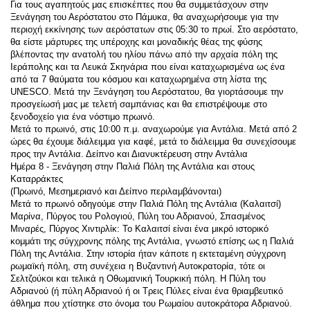
Για τους αγαπητούς μας επισκέπτες που θα συμμετάσχουν στην 
Ξενάγηση του Αερόστατου στο Πάμυκα, θα αναχωρήσουμε για την 
περιοχή εκκίνησης των αερόστατων στις 05:30 το πρωί. Στο αερόστατο, 
θα είστε μάρτυρες της υπέροχης και μοναδικής θέας της φύσης 
βλέποντας την ανατολή του ηλίου πάνω από την αρχαία πόλη της 
Ιεράπολης και τα Λευκά Σκηνάρια που είναι καταχωρισμένα ως ένα 
από τα 7 θαύματα του κόσμου και καταχωρημένα στη λίστα της 
UNESCO. Μετά την Ξενάγηση του Αερόστατου, θα γιορτάσουμε την 
προσγείωσή μας με τελετή σαμπάνιας και θα επιστρέψουμε στο 
ξενοδοχείο για ένα νόστιμο πρωινό.
Μετά το πρωινό, στις 10:00 π.μ. αναχωρούμε για Αντάλια. Μετά από 2 
ώρες θα έχουμε διάλειμμα για καφέ, μετά το διάλειμμα θα συνεχίσουμε 
προς την Αντάλια. Δείπνο και Διανυκτέρευση στην Αντάλια
Ημέρα 8 - Ξενάγηση στην Παλιά Πόλη της Αντάλια και στους 
Καταρράκτες
(Πρωινό, Μεσημεριανό και Δείπνο περιλαμβάνονται)
Μετά το πρωινό οδηγούμε στην Παλιά Πόλη της Αντάλια (Καλαιτσί) 
Μαρίνα, Πύργος του Ρολογιού, Πύλη του Αδριανού, Σπασμένος 
Μιναρές, Πύργος Χιντιρλίκ: Το Καλαιτσί είναι ένα μικρό ιστορικό 
κομμάτι της σύγχρονης πόλης της Αντάλια, γνωστό επίσης ως η Παλιά 
Πόλη της Αντάλια. Στην ιστορία ήταν κάποτε η εκτεταμένη σύγχρονη 
ρωμαϊκή πόλη, στη συνέχεια η Βυζαντινή Αυτοκρατορία, τότε οι 
Σελτζούκοι και τελικά η Οθωμανική Τουρκική πόλη. Η Πύλη του 
Αδριανού (ή πύλη Αδριανού ή οι Τρεις Πύλες είναι ένα θριαμβευτικό 
άθλημα που χτίστηκε στο όνομα του Ρωμαίου αυτοκράτορα Αδριανού. 