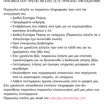
ΠΡΑΓΜΑΤΑ ΠΟΥ ΠΡΕΠΕΙ ΝΑ ΕΛΕΓΞΕΤΕ ΠΡΙΝ ΑΠΟ ΤΗΝ ΕΚΔΡΟΜΗ;
Παρακαλώ ελέγξτε τις παρακάτω πληροφορίες πριν από την 
αναχώρησή σας
Διεθνή Εισιτήρια Πτήσης
Προγράμματα εκδρομής
Επιβεβαίωση που λάβατε από εμάς για να συμπεριλάβετε 
κρατήσεις ξενοδοχείων κ.λπ.
Διεθνή Εισιτήρια Πτήσης αν υπάρχουν (Παρακαλώ ελέγξτε ότι ο 
τίτλος/όνομα έχει εκτυπωθεί σωστά)
Όροι επικύρωσης Διαβατηρίου
Βίζα αν χρειάζεται (ελέγξτε πριν από το ταξίδι σας για τις 
ημερομηνίες στην βίζα σας)
Εάν χρειάζεται βίζα, παρακαλώ ζητήστε μας μια επιστολή 
προσκλητηρίου για να διευκολυνθεί η διαδικασία αίτησης βίζας
Λεπτομέρειες πτήσης για έγκαιρες υπηρεσίες μεταφοράς στο 
αεροδρόμιο
Ακολουθήστε τους περιορισμούς αποσκευών που παρέχονται 
από τις αεροπορικές εταιρείες, αν υπάρχουν
Λάβετε λεπτομέρειες άμεσης επικοινωνίας από το γραφείο μας
Εάν χρειάζεστε οποιαδήποτε επιπλέον πληροφορία που δεν 
παρατίθεται παραπάνω παρακαλώ επικοινωνήστε μαζί μας μέσω των 
παρακάτω λεπτομερειών:
Παρακαλώ στείλτε μας email στο 
sales@ecotravelshop.com