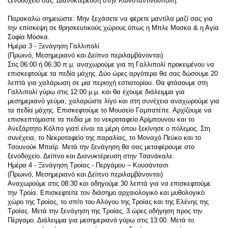
ξενοδοχείο σας. Διανυκτέρευση στην Κωνσταντινούπολη.
Παρακαλώ σημειώστε: Μην ξεχάσετε να φέρετε μαντίλα μαζί σας για 
την επίσκεψη σε θρησκευτικούς χώρους όπως η Μπλε Μοσκα & η Αγία 
Σοφία Μοσκα.
Ημέρα 3 - Ξενάγηση Γαλλιπολί
(Πρωινό, Μεσημεριανό και Δείπνο περιλαμβάνονται)
Στις 06:00 ή 06:30 π.μ. αναχωρούμε για τη Γαλλιπολί προκειμένου να 
επισκεφτούμε τα πεδία μάχης. Δύο ώρες αργότερα θα σας δώσουμε 20 
λεπτά για χαλάρωση σε μια περιοχή εστιατορίου. Θα φτάσουμε στη 
Γαλλιπολί γύρω στις 12:00 μ.μ. και θα έχουμε διάλειμμα για 
μεσημεριανό γεύμα, χαλαρώστε λίγο και στη συνέχεια αναχωρούμε για 
τα πεδία μάχης. Επισκεφτούμε το Μουσείο Γαμπατέπε. Αρχίζουμε να 
επισκεπτόμαστε τα πεδία με το νεκροταφείο Αρίμπουνου και το 
Ανεξάρτητο Κόλπο γιατί είναι τα μέρη όπου ξεκίνησε ο πόλεμος. Στη 
συνέχεια, το Νεκροταφείο της παραλίας, το Μοναχό Πεύκο και το 
Τσουνούκ Μπαϊρ. Μετά την ξενάγηση θα σας μεταφέρουμε στο 
ξενοδοχείο. Δείπνο και Διανυκτέρευση στην Τσανάκαλε.
Ημέρα 4 - Ξενάγηση Τροίας - Περγάμου – Κουσάντασι
(Πρωινό, Μεσημεριανό και Δείπνο περιλαμβάνονται)
Αναχωρούμε στις 08:30 και οδηγούμε 30 λεπτά για να επισκεφτούμε 
την Τροία. Επισκεφτείτε τον διάσημο αρχαιολογικό και μυθολογικό 
χώρο της Τροίας, το σπίτι του Αλόγου της Τροίας και της Ελένης της 
Τροίας. Μετά την ξενάγηση της Τροίας, 3 ώρες οδήγηση προς την 
Πέργαμο. Διάλειμμα για μεσημεριανό γύρω στις 13:00. Μετά το 