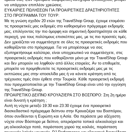
να υπάρχουν επιπλέον χρεώσεις.
ΕΥΚΑΙΡΙΕΣ ΠΩΛΗΣΕΩΝ ΓΙΑ ΠΡΟΑΙΡΕΤΙΚΕΣ ΔΡΑΣΤΗΡΙΟΤΗΤΕΣ 
ΣΤΟ ΠΡΟΓΡΑΜΜΑ ΤΟΥ ΤΟΥΡ:
Με τη γνώση σχεδόν 20 ετών της TravelShop Group, έχουμε ετοιμάσει 
τις προαιρετικές μας εκδρομές στο καθορισμένο πρόγραμμα εκδρομής 
μας, επιλέγοντας την πιο όμορφη και σημαντική δραστηριότητα σε κάθε 
περιοχή, για τους πολύτιμους επισκέπτες μας, με τις πιο προσιτές τιμές. 
Δεν χρειάζεται να συμμετάσχετε σε όλες τις προαιρετικές εκδρομές που 
καθορίζονται στο πρόγραμμα. Για να μπορέσουμε να σας 
εξυπηρετήσουμε καλύτερα, είναι υποχρεωτικό να συμμετάσχετε, στις 
προαιρετικές εκδρομές που καθορίζονται μόνο με την TravelShop Group 
και δεν μπορούν να ληφθούν από άλλες εταιρείες. Αν το επιθυμείτε, 
μπορείτε να προμηθευτείτε τις προαιρετικές εκδρομές μας με τις 
εκπτώσεις μας στην ιστοσελίδα μας ή να κάνετε κράτηση από τις 
τρέχουσες τιμές όταν έρθετε στην Τουρκία. Κάθε προαιρετική εκδρομή 
που πραγματοποιείται με την TravelShop Group είναι υπό την εγγύηση 
της TravelShop Group.
ΠΡΟΑΙΡΕΤΙΚΟ ΔΕΙΠΝΟ ΚΡΟΥΑΖΙΕΡΑ ΣΤΟ ΒΟΣΠΟΡΟ: Στη 2η ημέρα 
είναι δυνατή η κράτηση ;
Αυτή τη νύχτα μεταξύ 19:30 και 23:30 έχουμε ένα προαιρετικό 
διασκεδαστικό πρόγραμμα δείπνου στην Κρουαζιέρα του Βοσπόρου, 
όπου συνδέονται η Ευρώπη και η Ασία. Θα περάσετε μια αξέχαστη 
νύχτα στον Βόσπορο με δείπνο, απεριόριστα τοπικά αλκοολούχα και 
μη αλκοολούχα ποτά, παράσταση χορού της κοιλιάς, παράσταση 