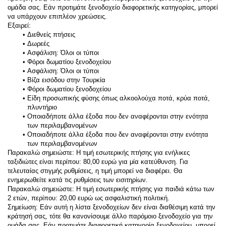
ομάδα σας. Εάν προτιμάτε ξενοδοχείο διαφορετικής κατηγορίας, μπορεί 
να υπάρχουν επιπλέον χρεώσεις.
Εξαιρεί:
Διεθνείς πτήσεις
Δωρεές
Ασφάλιση: Όλοι οι τύποι
Φόροι δωματίου ξενοδοχείου
Ασφάλιση: Όλοι οι τύποι
Βίζα εισόδου στην Τουρκία
Φόροι δωματίου ξενοδοχείου
Είδη προσωπικής φύσης όπως αλκοολούχα ποτά, κρύα ποτά, 
πλυντήριο
Οποιαδήποτε άλλα έξοδα που δεν αναφέρονται στην ενότητα 
των περιλαμβανομένων
Οποιαδήποτε άλλα έξοδα που δεν αναφέρονται στην ενότητα 
των περιλαμβανομένων
Παρακαλώ σημειώστε: Η τιμή εσωτερικής πτήσης για ενήλικες 
ταξιδιώτες είναι περίπου: 80,00 ευρώ για μία κατεύθυνση. Για 
τελευταίας στιγμής ρυθμίσεις, η τιμή μπορεί να διαφέρει. Θα 
ενημερωθείτε κατά τις ρυθμίσεις των εισιτηρίων.
Παρακαλώ σημειώστε: Η τιμή εσωτερικής πτήσης για παιδιά κάτω των 
2 ετών, περίπου: 20,00 ευρώ ως ασφαλιστική πολιτική.
Σημείωση: Εάν αυτή η λίστα ξενοδοχείων δεν είναι διαθέσιμη κατά την 
κράτησή σας, τότε θα κανονίσουμε άλλο παρόμοιο ξενοδοχείο για την 
ομάδα σας. Εάν προτιμάτε διαφορετική κατηγορία ξενοδοχείου, μπορεί 