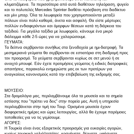
κλιματιζόμενα. Τα περισσότερα από αυτά διαθέτουν τηλεόραση, ψυγείο 
και το πολυτελές Mercedes Sprinter διαθέτει πρόσβαση στο διαδίκτυο 
και μίνι μπαρ. Όλα τα λεωφορεία που χρησιμοποιούνται μεταξύ 
πόλεων είναι πολύ καθαρά, άνετα και ασφαλή. Θα είστε μάρτυρες 
πολλών ενδιαφερόντων και όμορφων θέσεων κατά τη διάρκεια του 
ταξιδιού. Για μεγάλα ταξίδια με λεωφορείο, κάνουμε ένα μικρό 
διάλειμμα κάθε 2-5 ώρες για να χαλαρώσουμε.
ΓΕΥΜΑΤΑ:
Τα δείπνα σερβίρονται συνήθως στα ξενοδοχεία με ημι-διατροφή. Τα 
μεσημεριανά γεύματα θα σερβίρονται σε εστιατόρια στη διαδρομή προς 
τον προορισμό. Τα γεύματα σερβίρονται κυρίως σε σετ μενού ή σε 
ανοιχτό μπουφέ. Εάν έχετε προτιμήσεις γεύματος ή ειδικές διατροφικές 
απαιτήσεις, παρακαλώ ενημερώστε μας εκ των προτέρων για 
αναγκαίους κανονισμούς κατά την επιβεβαίωση της εκδρομής σας.
ΜΟΥΣΕΙΟ:
Στα δρομολόγια μας, περιλαμβάνουμε όλα τα μουσεία και τα σημεία 
εστίασης που "πρέπει να δεις" στην πορεία μας. Αυτή η υπηρεσία 
περιλαμβάνεται στην τιμή του Τουρ. Ορισμένα μουσεία έχουν 
διαφορετικές ημέρες και ώρες λειτουργίας, αλλά θα έχουμε παρόμοιες 
τοποθεσίες για να τις γεμίσουμε.
ΑΓΟΡΕΣ:
Η Τουρκία είναι ένας εξαιρετικός προορισμός για ευκαιρίες αγορών, 
κυρίως τουρκικά χαλιά/ταπήτες, κοσμήματα, δέρματα, υφάσματα, 