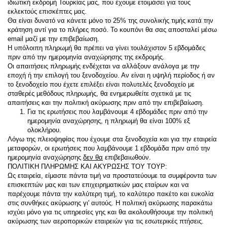
ιδιωτική εκδρομή Τουρκίας μας, που έχουμε ετοιμάσει για τους 
εκλεκτούς επισκέπτες μας.
Θα είναι δυνατό να κάνετε μόνο το 25% της συνολικής τιμής κατά την 
κράτηση αντί για το πλήρες ποσό. Το κουπόνι θα σας αποσταλεί μέσω 
email μαζί με την επιβεβαίωση.
Η υπόλοιπη πληρωμή θα πρέπει να γίνει τουλάχιστον 5 εβδομάδες 
πριν από την ημερομηνία αναχώρησης της εκδρομής.
Οι απαιτήσεις πληρωμής ενδέχεται να αλλάξουν ανάλογα με την 
εποχή ή την επιλογή του ξενοδοχείου. Αν είναι η υψηλή περίοδος ή αν 
το ξενοδοχείο που έχετε επιλέξει είναι πολυτελές ξενοδοχείο με 
σταθερές μεθόδους πληρωμής, θα ενημερωθείτε σχετικά με τις 
απαιτήσεις και την πολιτική ακύρωσης πριν από την επιβεβαίωση.
Για τις ερωτήσεις που λαμβάνουμε 4 εβδομάδες πριν από την 
ημερομηνία αναχώρησης, η πληρωμή θα είναι 100% εξ 
ολοκλήρου.
Λόγω της πλειοψηφίας που έχουμε στα ξενοδοχεία και για την εταιρεία 
μεταφορών, οι ερωτήσεις που λαμβάνουμε 1 εβδομάδα πριν από την 
ημερομηνία αναχώρησης 
δεν θα
 επιβεβαιωθούν.
ΠΟΛΙΤΙΚΗ ΠΛΗΡΩΜΗΣ ΚΑΙ ΑΚΥΡΩΣΗΣ ΤΟΥ ΤΟΥΡ:
Ως εταιρεία, είμαστε πάντα τιμή να προστατεύουμε τα συμφέροντα των 
επισκεπτών μας και των επιχειρηματικών μας εταίρων και να 
παρέχουμε πάντα την καλύτερη τιμή, το καλύτερο πακέτο και ευκολία 
στις συνθήκες ακύρωσης γι' αυτούς. Η πολιτική ακύρωσης παρακάτω 
ισχύει μόνο για τις υπηρεσίες γης και θα ακολουθήσουμε την πολιτική 
ακύρωσης των αεροπορικών εταιρειών για τις εσωτερικές πτήσεις.