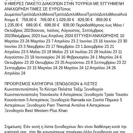
9 ΗΜΕΡΕΣ ΠΑΚΕΤΟ ΔΙΑΚΟΠΩΝ ΣΤΗΝ ΤΟΥΡΚΙΑ ΜΕ ΕΓΓΥΗΜΕΝΗ 
ΑΝΑΧΩΡΗΣΗ ΤΙΜΕΣ ΣΕ ΕΥΡΩΤύπος 
ΔωματίουΤριπλόΔιπλόΜονοίΤριπλόΔιπλόΜονοίΤριπλόΔιπλόΜονοίΑνά 
Άτομο €   759,00 €   769,00 € 1.029,00 €   829,00 €   859,00 € 
1.235,00 €   689,00 €   699,00 €   939,00 ΠερίοδοιΜάρτιος έως Μάιο / 
Οκτώβριος 2023Ιούνιος, Ιούλιος, Αύγουστος, Σεπτέμβριος 
2023Νοέμβριος 2023 έως Απρίλιος 2024 ΕΓΓΥΗΣΗ ΑΝΑΧΩΡΗΣΗΣ 10 
Μαρτίου 23 24 Μαρτίου 23 7 Απριλίου 23 2 Ιουνίου 23 16 Ιουνίου 23 30 
Ιουνίου 23 3 Νοεμβρίου 23 17 Νοεμβρίου 23 1 Δεκεμβρίου 23 21 
Απριλίου 23 5 Μαΐου 23 19 Μαΐου 23 14 Ιουλίου 23 28 Ιουλίου 23 11 
Αυγούστου 23 19 Ιανουαρίου 24 16 Φεβρουαρίου 24 1 Μαρτίου 24 6 
Οκτωβρίου 23 20 Οκτωβρίου 23 25 Αυγούστου 23 8 Σεπτεμβρίου 23 22 
Σεπτεμβρίου 23 15 Μαρτίου 24 29 Μαρτίου 24 12 Απριλίου 24 26 
Απριλίου 24
ΠΡΟΟΡΙΣΜΟΣ ΚΑΤΗΓΟΡΙΑ ΞΕΝΟΔΟΧΩΝ & ΛΙΣΤΕΣ 
Κωνσταντινούπολη Το Κέντρο Παλάτια Ταξίμ Ξενοδοχείο 
Κωνσταντινούπολη Τσανάκαλε 4 Αστερίσκος Ξενοδοχείο Τροία Τουσάν 
Κουσάντασι 5 Αστερίσκος Ξενοδοχείο Ramada και Σουίτα Πάμυκα 5 
Αστερίσκων Ξενοδοχείο Pam Thermal Αντάλια 4 Αστερίσκων 
Ξενοδοχείο Best Western Plus Khan
Σημείωση: Εάν αυτή η λίστα ξενοδοχείων δεν είναι διαθέσιμη κατά την 
κράτησή σας, τότε θα κανονίσουμε παρόμοιο άλλο ξενοδοχείο για την 