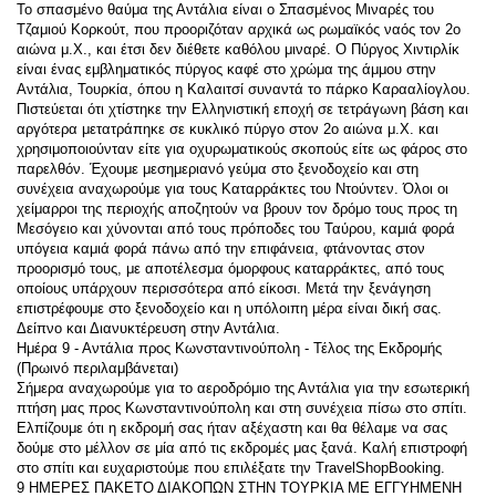
Το σπασμένο θαύμα της Αντάλια είναι ο Σπασμένος Μιναρές του 
Τζαμιού Κορκούτ, που προοριζόταν αρχικά ως ρωμαϊκός ναός τον 2ο 
αιώνα μ.Χ., και έτσι δεν διέθετε καθόλου μιναρέ. Ο Πύργος Χιντιρλίκ 
είναι ένας εμβληματικός πύργος καφέ στο χρώμα της άμμου στην 
Αντάλια, Τουρκία, όπου η Καλαιτσί συναντά το πάρκο Καρααλίογλου. 
Πιστεύεται ότι χτίστηκε την Ελληνιστική εποχή σε τετράγωνη βάση και 
αργότερα μετατράπηκε σε κυκλικό πύργο στον 2ο αιώνα μ.Χ. και 
χρησιμοποιούνταν είτε για οχυρωματικούς σκοπούς είτε ως φάρος στο 
παρελθόν. Έχουμε μεσημεριανό γεύμα στο ξενοδοχείο και στη 
συνέχεια αναχωρούμε για τους Καταρράκτες του Ντούντεν. Όλοι οι 
χείμαρροι της περιοχής αποζητούν να βρουν τον δρόμο τους προς τη 
Μεσόγειο και χύνονται από τους πρόποδες του Ταύρου, καμιά φορά 
υπόγεια καμιά φορά πάνω από την επιφάνεια, φτάνοντας στον 
προορισμό τους, με αποτέλεσμα όμορφους καταρράκτες, από τους 
οποίους υπάρχουν περισσότερα από είκοσι. Μετά την ξενάγηση 
επιστρέφουμε στο ξενοδοχείο και η υπόλοιπη μέρα είναι δική σας. 
Δείπνο και Διανυκτέρευση στην Αντάλια.
Ημέρα 9 - Αντάλια προς Κωνσταντινούπολη - Τέλος της Εκδρομής
(Πρωινό περιλαμβάνεται)
Σήμερα αναχωρούμε για το αεροδρόμιο της Αντάλια για την εσωτερική 
πτήση μας προς Κωνσταντινούπολη και στη συνέχεια πίσω στο σπίτι. 
Ελπίζουμε ότι η εκδρομή σας ήταν αξέχαστη και θα θέλαμε να σας 
δούμε στο μέλλον σε μία από τις εκδρομές μας ξανά. Καλή επιστροφή 
στο σπίτι και ευχαριστούμε που επιλέξατε την TravelShopBooking.
9 ΗΜΕΡΕΣ ΠΑΚΕΤΟ ΔΙΑΚΟΠΩΝ ΣΤΗΝ ΤΟΥΡΚΙΑ ΜΕ ΕΓΓΥΗΜΕΝΗ 