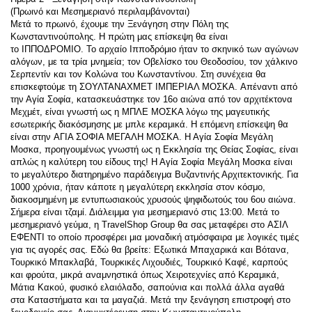
(Πρωινό και Μεσημεριανό περιλαμβάνονται)
Μετά το πρωινό, έχουμε την Ξενάγηση στην Πόλη της 
Κωνσταντινούπολης. Η πρώτη μας επίσκεψη θα είναι 
το ΙΠΠΟΔΡΟΜΙΟ. Το αρχαίο Ιπποδρόμιο ήταν το σκηνικό των αγώνων 
αλόγων, με τα τρία μνημεία; τον Οβελίσκο του Θεοδοσίου, τον χάλκινο 
Σερπεντίν και τον Κολώνα του Κωνσταντίνου. Στη συνέχεια θα 
επισκεφτούμε τη ΣΟΥΛΤΑΝΑΧΜΕΤ ΙΜΠΕΡΙΑΛ ΜΟΣΚΑ. Απέναντι από 
την Αγία Σοφία, κατασκευάστηκε τον 16ο αιώνα από τον αρχιτέκτονα 
Μεχμέτ, είναι γνωστή ως η ΜΠΛΕ ΜΟΣΚΑ λόγω της μαγευτικής 
εσωτερικής διακόσμησης με μπλε κεραμικά. Η επόμενη επίσκεψη θα 
είναι στην ΑΓΙΑ ΣΟΦΙΑ ΜΕΓΑΛΗ ΜΟΣΚΑ. Η Αγία Σοφία Μεγάλη 
Μοσκα, προηγουμένως γνωστή ως η Εκκλησία της Θείας Σοφίας, είναι 
απλώς η καλύτερη του είδους της! Η Αγία Σοφία Μεγάλη Μοσκα είναι 
το μεγαλύτερο διατηρημένο παράδειγμα Βυζαντινής Αρχιτεκτονικής. Για 
1000 χρόνια, ήταν κάποτε η μεγαλύτερη εκκλησία στον κόσμο, 
διακοσμημένη με εντυπωσιακούς χρυσούς ψηφιδωτούς του 6ου αιώνα. 
Σήμερα είναι τζαμί. Διάλειμμα για μεσημεριανό στις 13:00. Μετά το 
μεσημεριανό γεύμα, η TravelShop Group θα σας μεταφέρει στο ΑΣΙΛ 
ΕΦΕΝΤΙ το οποίο προσφέρει μια μοναδική ατμόσφαιρα με λογικές τιμές 
για τις αγορές σας. Εδώ θα βρείτε: Εξωτικά Μπαχαρικά και Βότανα, 
Τουρκικό Μπακλαβά, Τουρκικές Λιχουδιές, Τουρκικό Καφέ, καρπούς 
και φρούτα, μικρά αναμνηστικά όπως Χειροτεχνίες από Κεραμικά, 
Μάτια Κακού, φυσικό ελαιόλαδο, σαπούνια και πολλά άλλα αγαθά 
στα Καταστήματα και τα μαγαζιά. Μετά την ξενάγηση επιστροφή στο 