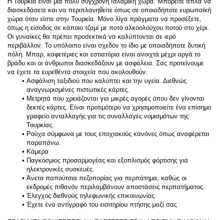
Η Τουρκία είναι μια πολύ σύγχρονη Ισλαμική χώρα. Μπορείτε απλά να 
διασκεδάσετε και να περιπλανηθείτε όπως σε οποιαδήποτε ευρωπαϊκή 
χώρα όταν είστε στην Τουρκία. Μόνο λίγα πράγματα να προσέξετε, 
όπως η είσοδος σε κάποιο τζαμί με ποτό αλκοολούχου ποτού στο χέρι. 
Οι γυναίκες θα πρέπει προσεκτικά να καλύπτονται σε ιερό 
περιβάλλον. Το υπόλοιπο είναι σχεδόν το ίδιο με οποιαδήποτε δυτική 
πόλη. Μπαρ, καφετέριες και εστιατόρια είναι ανοιχτά μέχρι αργά το 
βράδυ και οι άνθρωποι διασκεδάζουν με ασφάλεια. Σας προτείνουμε 
να έχετε τα ευρεθέντα στοιχεία που ακολουθούν.
Ασφάλιση ταξιδιού που καλύπτει και την υγεία. Διεθνώς 
αναγνωρισμένες πιστωτικές κάρτες.
Μετρητά που χρειάζονται για μικρές αγορές όπου δεν γίνονται 
δεκτές κάρτες. Είναι προτιμότερο να χρησιμοποιείτε ένα επίσημο 
γραφείο ανταλλαγής για τις συναλλαγές νομισμάτων της 
Τουρκίας.
Ρούχα σύμφωνα με τους εποχιακούς κανόνες όπως αναφέρεται 
παραπάνω.
Κάμερα
Παγκόσμιος προσαρμογέας και εξοπλισμός φόρτισης για 
ηλεκτρονικές συσκευές.
Άνετα παπούτσια πεζοπορίας για περπάτημα, καθώς οι 
εκδρομές πιθανόν περιλαμβάνουν αποστάσεις περπατήματος.
Έλεγχος διεθνούς τηλεφωνικής επικοινωνίας
Έχετε ένα αντίγραφο του εισιτηρίου πτήσης μαζί σας