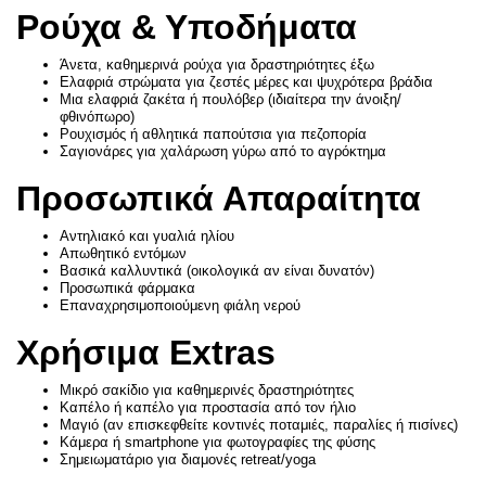
Ρούχα & Υποδήματα
Άνετα, καθημερινά ρούχα για δραστηριότητες έξω
Ελαφριά στρώματα για ζεστές μέρες και ψυχρότερα βράδια
Μια ελαφριά ζακέτα ή πουλόβερ (ιδιαίτερα την άνοιξη/
φθινόπωρο)
Ρουχισμός ή αθλητικά παπούτσια για πεζοπορία
Σαγιονάρες για χαλάρωση γύρω από το αγρόκτημα
Προσωπικά Απαραίτητα
Αντηλιακό και γυαλιά ηλίου
Απωθητικό εντόμων
Βασικά καλλυντικά (οικολογικά αν είναι δυνατόν)
Προσωπικά φάρμακα
Επαναχρησιμοποιούμενη φιάλη νερού
Χρήσιμα Extras
Μικρό σακίδιο για καθημερινές δραστηριότητες
Καπέλο ή καπέλο για προστασία από τον ήλιο
Μαγιό (αν επισκεφθείτε κοντινές ποταμιές, παραλίες ή πισίνες)
Κάμερα ή smartphone για φωτογραφίες της φύσης
Σημειωματάριο για διαμονές retreat/yoga