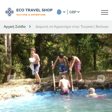
GBP
Αρχική Σελίδα
Διαμονή σε Αγροκτήμα στην Τουρκία | Βιολογική