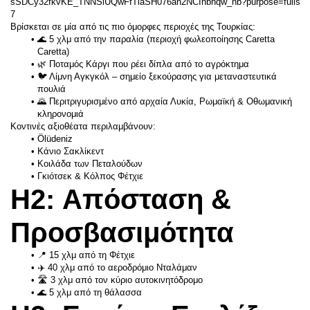
7
Βρίσκεται σε μία από τις πιο όμορφες περιοχές της Τουρκίας:
🌊 5 χλμ από την παραλία (περιοχή φωλεοποίησης Caretta 
Caretta)
🌿 Ποταμός Κάργι που ρέει δίπλα από το αγρόκτημα
🐦 Λίμνη Αγκγκόλ – σημείο ξεκούρασης για μεταναστευτικά 
πουλιά
🌄 Περιτριγυρισμένο από αρχαία Λυκία, Ρωμαϊκή & Οθωμανική 
κληρονομιά
Κοντινές αξιοθέατα περιλαμβάνουν:
Ölüdeniz
Κάνιο Σακλίκεντ
Κοιλάδα των Πεταλούδων
Γκιότσεκ & Κόλπος Φέτχιε
H2: Απόσταση & 
Προσβασιμότητα
📍 15 χλμ από τη Φέτχιε
✈️ 40 χλμ από το αεροδρόμιο Νταλάμαν
🛣️ 3 χλμ από τον κύριο αυτοκινητόδρομο
🌊 5 χλμ από τη θάλασσα