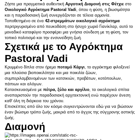
Ζήστε μια πραγματικά αυθεντική 
Αργοτική Διαμονή στις Φέτχιε
 στο 
Οικολογικό Αγρόκτημα Pastoral Vadi
, όπου η φύση, η βιωσιμότητα 
και η παραδοσιακή ζωή συνεργάζονται σε τέλεια αρμονία.
Τοποθετημένο σε ένα 
42-στρεμμάτων οικολογικό αγρόκτημα
περιτριγυρισμένο από πευκοδάση στο ήσυχο χωριό Γιανίκλαρ, αυτό το 
μοναδικό καταφύγιο προσφέρει μια γνήσια σύνδεση με τη φύση, τον 
τοπικό πολιτισμό και την ενσυνείδητη ζωή.
Σχετικά με το Αγρόκτημα 
Pastoral Vadi
Κρυμμένο δίπλα στον ήρεμο 
ποταμό Κάργι
, το αγρόκτημα φιλοξενεί 
μια πλούσια βιοποικιλότητα και μια ποικιλία ζώων, 
συμπεριλαμβανομένων των κατσικιών, προβάτων, κοτόπουλων, 
πάπιων και αλόγων.
Κατασκευασμένα με 
πέτρα, ξύλο και αργίλιο
, τα οικολογικά σπίτια 
αναπαριστούν την παραδοσιακή αρχιτεκτονική ενώ παρέχουν άνεση 
καθ' όλη τη διάρκεια του χρόνου.
Επισκέπτες από όλο τον κόσμο συγκεντρώνονται εδώ για να βιώσουν 
έναν βιώσιμο τρόπο ζωής, μακριά από το άγχος της σύγχρονης αστικής 
ζωής.
Διαμονή