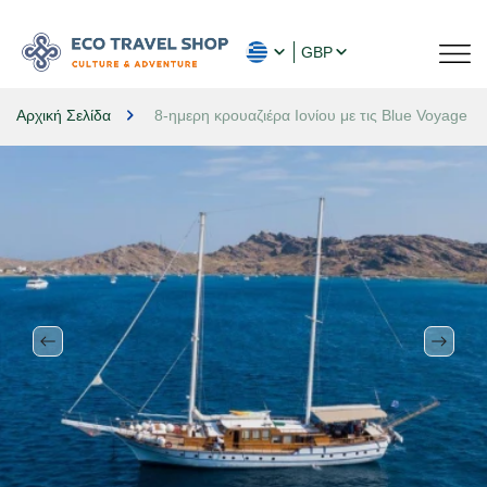
GBP
Αρχική Σελίδα
8-ημερη κρουαζιέρα Ιονίου με τις Blue Voyage Tr