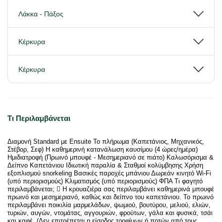
Λάκκα - Πάξος
Κέρκυρα
Κέρκυρα
Τι Περιλαμβάνεται
Διαμονή Standard με Ensuite Το πλήρωμα (Καπετάνιος, Μηχανικός,
Στέβορ, Σεφ) Η καθημερινή κατανάλωση καυσίμου (4 ώρες/ημέρα)
Ημιδιατροφή (Πρωινό μπουφέ - Μεσημεριανό σε πιάτο) Καλωσόρισμα &
Δείπνο Καπετάνιου Ιδιωτική παραλία & Σταθμοί κολύμβησης Χρήση
εξοπλισμού snorkeling Βασικές παροχές μπάνιου Δωρεάν κινητό Wi-Fi
(υπό περιορισμούς) Κλιματισμός (υπό περιορισμούς) ΦΠΑ Τι φαγητό
περιλαμβάνεται;  Η κρουαζιέρα σας περιλαμβάνει καθημερινά μπουφέ
πρωινό και μεσημεριανό, καθώς και δείπνο του καπετάνιου. Το πρωινό
περιλαμβάνει ποικιλία μαρμελάδων, ψωμιού, βουτύρου, μελιού, ελιών,
τυριών, αυγών, ντομάτας, αγγουριών, φρούτων, γάλα και φυσικά, τσάι
και καφέ. (Δεν επιτρέπεται η είσοδος τροφίμων ή ποτών από τους