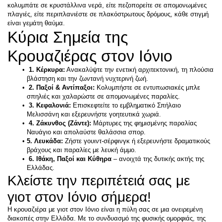
κολυμπάτε σε κρυστάλλινα νερά, είτε πεζοπορείτε σε απομονωμένες 
πλαγιές, είτε περιπλανιέστε σε πλακόστρωτους δρόμους, κάθε στιγμή 
Κύρια Σημεία της 
Κρουαζιέρας στον Ιόνιο
 1. Κέρκυρα:
 Ανακαλύψτε την ενετική αρχιτεκτονική, τη πλούσια 
βλάστηση και την ζωντανή νυχτερινή ζωή.
 2. Παξοί & Αντίπαξοι: 
Κολυμπήστε σε εντυπωσιακές μπλε 
σπηλιές και χαλαρώστε σε απομονωμένες παραλίες.
 3. Κεφαλονιά: 
Επισκεφτείτε το εμβληματικό Σπήλαιο 
Μελισσάνη και εξερευνήστε γοητευτικά χωριά.
 4. Ζάκυνθος (Ζάντε): 
Μάρτυρες της φημισμένης παραλίας 
Ναυάγιο και απολαύστε θαλάσσια σπορ.
5. Λευκάδα: 
Ζήστε γουιντ-σέρφινγκ ή εξερευνήστε δραματικούς 
βράχους και παραλίες με λευκή άμμο.
 6. Ιθάκη, Παξοί και Κύθηρα
 – ανοιχτά της δυτικής ακτής της 
Ελλάδας. 
Κλείστε την περιπέτειά σας με 
γιοτ στον Ιόνιο σήμερα!
Η κρουαζιέρα με γιοτ στον Ιόνιο είναι η πύλη σας σε μια ονειρεμένη 
διακοπές στην Ελλάδα. Με το συνδυασμό της φυσικής ομορφιάς, της 