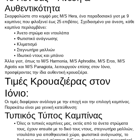
Αυθεντικότητα
Σκαρφαλώστε στο κομψό μας M/S Hera, ένα παραδοσιακό γιοτ με 9 
καμπίνες που φιλοξενεί έως 25 επιβάτες. Σχεδιασμένο για άνεση, κάθε 
καμπίνα περιλαμβάνει:
Άνετο στρώμα και ντουλάπα
Φωτιστικό ανάγνωσης
Κλιματισμό
Στεγνωτήρα μαλλιών
Ιδιωτικό ντους και μπάνιο
Άλλα γιοτ, όπως το M/S Harmonia, M/S Aphrodite, M/S Eros, M/S 
Agiotis και M/S Panagiota, λειτουργούν επίσης στον Ιόνιο, 
προσφέροντας την ίδια αυθεντική κρουαζιέρα.
Τιμές Κρουαζιέρας στον 
Ιόνιο:
Οι τιμές διαφέρουν ανάλογα με την εποχή και την επιλογή καμπίνας. 
Παρακάτω είναι μια γενική κατεύθυνση:
Τυπικός Τύπος Καμπίνας
Όλες οι τυπικές καμπίνες μας, εκτός από τα άνετα στρώματα 
τους, έχουν ensuite με το δικό τους ντους, στεγνωτήρα μαλλιών, 
ντουλάπα για αποθηκευτικό χώρο, φωτιστικά ανάγνωσης,
 το 