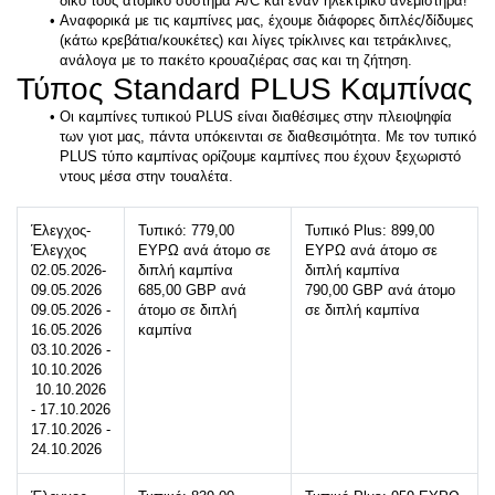
δικό τους ατομικό σύστημα A/C και έναν ηλεκτρικό ανεμιστήρα!
Αναφορικά με τις καμπίνες μας, έχουμε διάφορες διπλές/δίδυμες 
(κάτω κρεβάτια/κουκέτες) και λίγες τρίκλινες και τετράκλινες, 
ανάλογα με το πακέτο κρουαζιέρας σας και τη ζήτηση.
Τύπος Standard PLUS Καμπίνας
Οι καμπίνες τυπικού PLUS είναι διαθέσιμες στην πλειοψηφία 
των γιοτ μας, πάντα υπόκεινται σε διαθεσιμότητα. Με τον τυπικό 
PLUS τύπο καμπίνας ορίζουμε καμπίνες που έχουν ξεχωριστό 
ντους μέσα στην τουαλέτα.
Έλεγχος- 
Τυπικό: 779,00 
Τυπικό Plus: 899,00 
Έλεγχος
ΕΥΡΩ ανά άτομο σε 
ΕΥΡΩ ανά άτομο σε 
02.05.2026- 
διπλή καμπίνα
διπλή καμπίνα
09.05.2026 
685,00 GBP ανά 
790,00 GBP ανά άτομο 
09.05.2026 - 
άτομο σε διπλή 
σε διπλή καμπίνα
16.05.2026 
καμπίνα
03.10.2026 - 
10.10.2026
 10.10.2026 
- 17.10.2026
17.10.2026 - 
24.10.2026