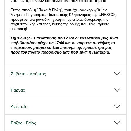
ντόπιων προϊόντων και πολλά αντιπαλαιά καταστήματα.
Εκτός αυτού, η “Παλαιά Πόλη”, που έχει ανακηρυχθεί ως
Μνημείο Παγκόσμιας Πολιτιστικής Κληρονομιάς της UNESCO,
προσφέρει μια μοναδική γραφική εμπειρία, δεδομένης της
αρχιτεκτονικής και της γενικής της δομής που είναι αρκετά
μοναδική!
Σημείωση: Σε περίπτωση που όλοι οι καλεσμένοι μας είναι
επιβιβασμένοι μέχρι τις 17:00 και οι καιρικές συνθήκες το
επιτρέπουν, μπορεί να ξεκινήσουμε την κρουαζιέρα μας
προς τον πρώτο προορισμό μας που είναι η Πλαταριά.
Συβώτα - Μούρτος
Πάργας
Αντίπαξοι
Πάξος - Γαΐος