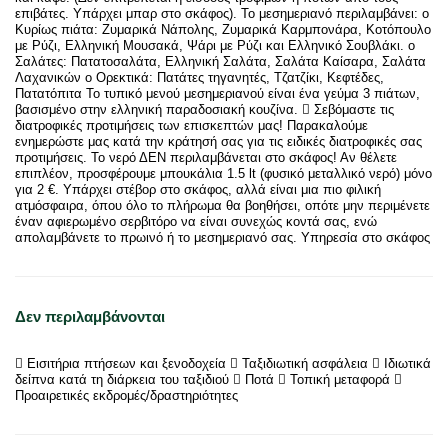
επιβάτες. Υπάρχει μπαρ στο σκάφος). Το μεσημεριανό περιλαμβάνει: o
Κυρίως πιάτα: Ζυμαρικά Νάπολης, Ζυμαρικά Καρμπονάρα, Κοτόπουλο
με Ρύζι, Ελληνική Μουσακά, Ψάρι με Ρύζι και Ελληνικό Σουβλάκι. o
Σαλάτες: Πατατοσαλάτα, Ελληνική Σαλάτα, Σαλάτα Καίσαρα, Σαλάτα
Λαχανικών o Ορεκτικά: Πατάτες τηγανητές, Τζατζίκι, Κεφτέδες,
Πατατόπιτα Το τυπικό μενού μεσημεριανού είναι ένα γεύμα 3 πιάτων,
βασισμένο στην ελληνική παραδοσιακή κουζίνα.  Σεβόμαστε τις
διατροφικές προτιμήσεις των επισκεπτών μας! Παρακαλούμε
ενημερώστε μας κατά την κράτησή σας για τις ειδικές διατροφικές σας
προτιμήσεις. Το νερό ΔΕΝ περιλαμβάνεται στο σκάφος! Αν θέλετε
επιπλέον, προσφέρουμε μπουκάλια 1.5 lt (φυσικό μεταλλικό νερό) μόνο
για 2 €. Υπάρχει στέβορ στο σκάφος, αλλά είναι μια πιο φιλική
ατμόσφαιρα, όπου όλο το πλήρωμα θα βοηθήσει, οπότε μην περιμένετε
έναν αφιερωμένο σερβιτόρο να είναι συνεχώς κοντά σας, ενώ
απολαμβάνετε το πρωινό ή το μεσημεριανό σας. Υπηρεσία στο σκάφος
Δεν περιλαμβάνονται
 Εισιτήρια πτήσεων και ξενοδοχεία  Ταξιδιωτική ασφάλεια  Ιδιωτικά
δείπνα κατά τη διάρκεια του ταξιδιού  Ποτά  Τοπική μεταφορά 
Προαιρετικές εκδρομές/δραστηριότητες