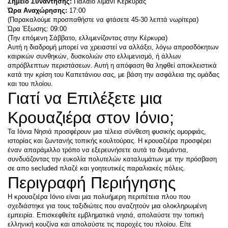
Σημείο Συνάντησης:
 Παλαιό λιμάνι Κέρκυρας
Ώρα Αναχώρησης:
 17:00
(Παρακαλούμε προσπαθήστε να φτάσετε 45-30 λεπτά νωρίτερα)
Ώρα Έξωσης: 09:00
(Την επόμενη Σάββατο, ελλιμενίζοντας στην Κέρκυρα)
Αυτή η διαδρομή μπορεί να χρειαστεί να αλλάξει, λόγω απροσδόκητων 
καιρικών συνθηκών, δυσκολιών στο ελλιμενισμό, ή άλλων 
απρόβλεπτων περιστάσεων. 
Αυτή η απόφαση θα ληφθεί αποκλειστικά 
κατά την κρίση του Καπετάνιου σας, με βάση την ασφάλεια της ομάδας 
και του πλοίου.
Γιατί να Επιλέξετε μια 
Κρουαζιέρα στον Ιόνιο;
Τα Ιόνια Νησιά προσφέρουν μια τέλεια σύνθεση φυσικής ομορφιάς, 
ιστορίας και ζωντανής τοπικής κουλτούρας. Η κρουαζιέρα προσφέρει 
έναν απαράμιλλο τρόπο να εξερευνήσετε αυτά τα διαμάντια, 
συνδυάζοντας την ευκολία πολυτελών καταλυμάτων με την πρόσβαση 
Περιγραφή Περιήγησης
Η κρουαζιέρα Ιόνιο είναι μια πολυήμερη περιπέτεια πλου που 
σχεδιάστηκε για τους ταξιδιώτες που αναζητούν μια ολοκληρωμένη 
εμπειρία. Επισκεφθείτε εμβληματικά νησιά, απολαύστε την τοπική 
ελληνική κουζίνα και απολαύστε τις παροχές του πλοίου. Είτε 