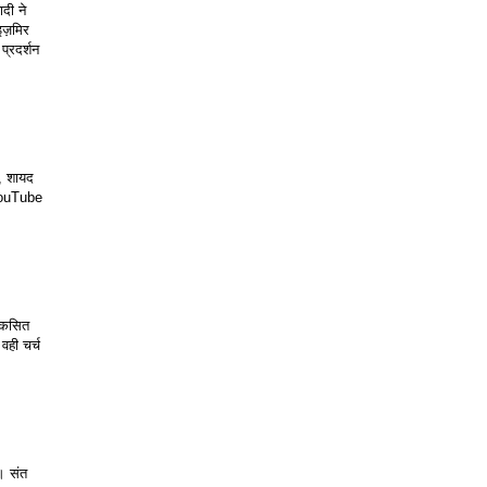
दी ने 
ज़मिर 
्रदर्शन 
, शायद 
 YouTube 
िकसित 
ही चर्च 
। संत 