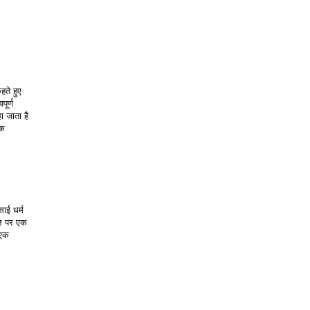
ते हुए 
ूर्ण 
 जाता है 
क 
ाई धर्म 
थल पर एक 
एक 