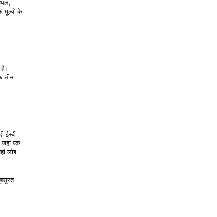
्थल, 
मूल्यों के 
ैं। 
े तीन 
 ईस्वी 
ै जहां एक 
हां लोग 
बसूरत 