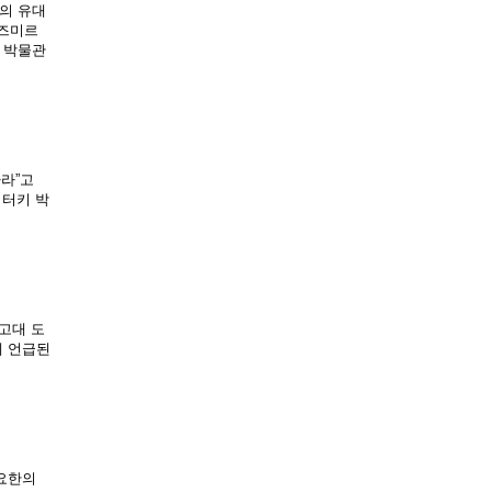
의 유대
즈미르 
 박물관
라”고 
 터키 박
고대 도
 언급된 
요한의 