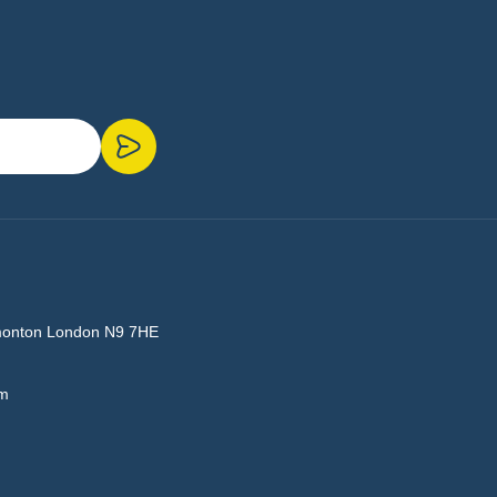
monton London N9 7HE
om