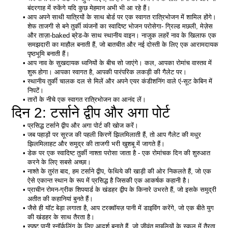
बंदरगाह में रुकेंगे यदि कुछ मेहमान अभी भी आ रहे हैं। 
आप अपने साथी यात्रियों के साथ बोर्ड पर एक स्वागत रात्रिभोजन में शामिल होंगे। 
शेफ ताजगी से बने तुर्की व्यंजनों का स्वादिष्ट भोजन परोसेगा- ग्रिल्ड मछली, मेज़ेस 
और ताज़ा-baked ब्रेड-के साथ स्थानीय वाइन। नाजुक लहरें नाव के खिलाफ एक 
समझदारी का माहौल बनाती हैं, जो बातचीत और नई दोस्ती के लिए एक आरामदायक 
पृष्ठभूमि बनाती हैं। 
आप नाव के सुखदायक ध्वनियों के बीच सो जाएंगे। कल, आपका रोमांच वास्तव में 
शुरू होगा। आपका स्वागत है, आपकी पारंपरिक लकड़ी की गैलेट पर। 
स्थानीय तुर्की चालक दल से मिलें और अपने एयर कंडीशनिंग वाले एं-सूट केबिन में 
निपटें। 
तारों के नीचे एक स्वागत रात्रिभोजन का आनंद लें। 
 दिन 2: टर्साने द्वीप और अगा पोर्ट
प्रसिद्ध टर्साने द्वीप और अगा पोर्ट की खोज करें। 
जब पहाड़ों पर सूरज की पहली किरणें झिलमिलाती हैं, तो आप गैलेट की मधुर 
झिलमिलाहट और समुद्र की ताजगी भरी खुशबू में जागते हैं। 
डेक पर एक स्वादिष्ट तुर्की नाश्ता परोसा जाता है - एक रोमांचक दिन की शुरुआत 
करने के लिए सबसे अच्छा। 
नाश्ते के तुरंत बाद, हम टर्साने द्वीप, फेथिये की खाड़ी की ओर निकलते हैं, जो एक 
ऐसे एकान्त स्थान के रूप में प्रसिद्ध है जिसकी एक आकर्षक कहानी है। 
प्राचीन रोमन-ग्रीक शिपयार्ड के खंडहर द्वीप के किनारे उभरते हैं, जो इसके समुद्री 
अतीत की कहानियां बुनते हैं। 
जैसे ही यॉट बेड़ा लगाता है, आप टरक्वॉयज़ पानी में डाइविंग करेंगे, जो एक बीते युग 
की खंडहर के साथ तैरता है। 
स्पष्ट पानी स्नॉर्कलिंग के लिए आदर्श बनाते हैं, जो जीवंत मछलियों के स्कूल में तैरता 