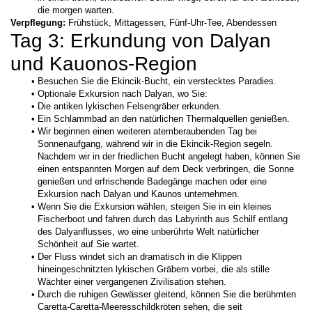
die morgen warten.
Verpflegung:
 Frühstück, Mittagessen, Fünf-Uhr-Tee, Abendessen
Tag 3: Erkundung von Dalyan 
und Kauonos-Region
Besuchen Sie die Ekincik-Bucht, ein verstecktes Paradies.
Optionale Exkursion nach Dalyan, wo Sie:
Die antiken lykischen Felsengräber erkunden.
Ein Schlammbad an den natürlichen Thermalquellen genießen.
Wir beginnen einen weiteren atemberaubenden Tag bei 
Sonnenaufgang, während wir in die Ekincik-Region segeln. 
Nachdem wir in der friedlichen Bucht angelegt haben, können Sie 
einen entspannten Morgen auf dem Deck verbringen, die Sonne 
genießen und erfrischende Badegänge machen oder eine 
Exkursion nach Dalyan und Kaunos unternehmen.
Wenn Sie die Exkursion wählen, steigen Sie in ein kleines 
Fischerboot und fahren durch das Labyrinth aus Schilf entlang 
des Dalyanflusses, wo eine unberührte Welt natürlicher 
Schönheit auf Sie wartet.
Der Fluss windet sich an dramatisch in die Klippen 
hineingeschnitzten lykischen Gräbern vorbei, die als stille 
Wächter einer vergangenen Zivilisation stehen.
Durch die ruhigen Gewässer gleitend, können Sie die berühmten 
Caretta-Caretta-Meeresschildkröten sehen, die seit 