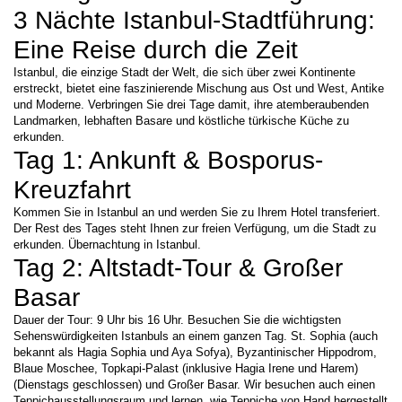
3 Nächte Istanbul-Stadtführung: 
Eine Reise durch die Zeit
Istanbul, die einzige Stadt der Welt, die sich über zwei Kontinente 
erstreckt, bietet eine faszinierende Mischung aus Ost und West, Antike 
und Moderne. Verbringen Sie drei Tage damit, ihre atemberaubenden 
Landmarken, lebhaften Basare und köstliche türkische Küche zu 
erkunden.
Tag 1: Ankunft & Bosporus-
Kreuzfahrt
Kommen Sie in Istanbul an und werden Sie zu Ihrem Hotel transferiert. 
Der Rest des Tages steht Ihnen zur freien Verfügung, um die Stadt zu 
erkunden. Übernachtung in Istanbul. 
Tag 2: Altstadt-Tour & Großer 
Basar
Dauer der Tour: 9 Uhr bis 16 Uhr. Besuchen Sie die wichtigsten 
Sehenswürdigkeiten Istanbuls an einem ganzen Tag. St. Sophia (auch 
bekannt als Hagia Sophia und Aya Sofya), Byzantinischer Hippodrom, 
Blaue Moschee, Topkapi-Palast (inklusive Hagia Irene und Harem) 
(Dienstags geschlossen) und Großer Basar. Wir besuchen auch einen 
Teppichausstellungsraum und lernen, wie Teppiche von Hand hergestellt 