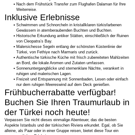
Nach dem Frühstück Transfer zum Flughafen Dalaman für Ihre 
Weiterreise.
Inklusive Erlebnisse
Schwimmen und Schnorcheln in kristallklaren türkisfarbenen 
Gewässern in atemberaubenden Buchten und Buchten.
Historische Erkundung antiker Stätten, einschließlich der Ruinen 
von Cleopatra’s Bay.
Malersichesse Segeln entlang der schönsten Küstenlinie der 
Türkei, von Fethiye nach Marmaris und zurück.
Authentische türkische Küche mit frisch zubereiteten Mahlzeiten 
an Bord, die lokale Aromen und Zutaten umfassen.
Sonnenuntergangblicke und sternenklare Nächte, verankert in 
ruhigen und malerischen Lagen.
Freizeit und Entspannung mit Sonnenbaden, Lesen oder einfach 
nur dem ruhigen Meereswind auf dem Deck genießen.
Frühbucherrabatte verfügbar!
Buchen Sie Ihren Traumurlaub in 
der Türkei noch heute!
Verpassen Sie nicht dieses einmalige Abenteuer, das die besten 
Aspekte Istanbuls und der türkischen Riviera erkundet. Egal, ob Sie 
alleine, als Paar oder in einer Gruppe reisen, bietet diese Tour ein 