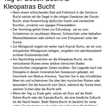
Kleopatras Bucht
Nach einem erfrischenden Bad und Frühstück in der Semizce-
Bucht setzen wir die Segel in die ruhigen Gewässer der Gocek-
Bucht, einer Ansammlung idyllischer Inseln und versteckter 
Buchten, umrahmt von üppigen Pinienwäldern.
Der Vormittag gehört Ihnen zur Erkundung - sei es zum 
Schwimmen im azurblauen Wasser, Schnorcheln unter lebhaften 
Meereslebewesen oder einfach nur zum Entspannen unter der 
Sonne.
Zur Mittagszeit segeln wir weiter nach Kuyruk Burnu, wo wir zum 
entspannten Mittagessen anlegen, umgeben von atemberaubend 
schöner Küstenlandschaft.
Am Nachmittag erreichen wir die Kleopatras-Bucht, wo die 
versunkenen Ruinen eines antiken römischen Bades 
Geschichten vergangener Zeiten erzählen. Der Legende nach hat 
Kleopatra in diesen mineralreichen Gewässern gebadet, ein 
Geschenk von Markus Antonius. Tauchen Sie in das kristallklare 
Meer ein und schwimmen Sie über den mystischen Ruinen oder 
bewundern Sie die Aussicht vom Deck, während die Sonne ihren 
warmen Schein über die Bucht wirft.
Wenn der Tag zu Ende geht, setzen wir Kurs auf die Bedri 
Rahmi-Bucht oder die Sarsala-Bucht, die eine friedliche Zuflucht 
für die Nacht bieten. Bedri Rahmi-Bucht ist berühmt für seine 