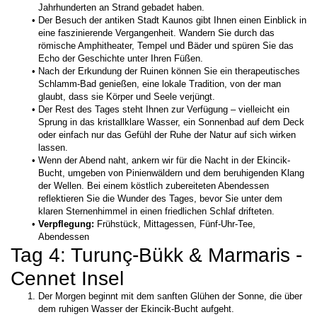
Jahrhunderten an Strand gebadet haben.
Der Besuch der antiken Stadt Kaunos gibt Ihnen einen Einblick in 
eine faszinierende Vergangenheit. Wandern Sie durch das 
römische Amphitheater, Tempel und Bäder und spüren Sie das 
Echo der Geschichte unter Ihren Füßen.
Nach der Erkundung der Ruinen können Sie ein therapeutisches 
Schlamm-Bad genießen, eine lokale Tradition, von der man 
glaubt, dass sie Körper und Seele verjüngt.
Der Rest des Tages steht Ihnen zur Verfügung – vielleicht ein 
Sprung in das kristallklare Wasser, ein Sonnenbad auf dem Deck 
oder einfach nur das Gefühl der Ruhe der Natur auf sich wirken 
lassen.
Wenn der Abend naht, ankern wir für die Nacht in der Ekincik-
Bucht, umgeben von Pinienwäldern und dem beruhigenden Klang 
der Wellen. Bei einem köstlich zubereiteten Abendessen 
reflektieren Sie die Wunder des Tages, bevor Sie unter dem 
klaren Sternenhimmel in einen friedlichen Schlaf drifteten. 
Verpflegung:
 Frühstück, Mittagessen, Fünf-Uhr-Tee, 
Abendessen
Tag 4: Turunç-Bükk & Marmaris - 
Cennet Insel
Der Morgen beginnt mit dem sanften Glühen der Sonne, die über 
dem ruhigen Wasser der Ekincik-Bucht aufgeht.