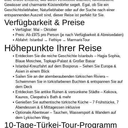
Gewässer und charmante Küstendörfer segelt. Egal, ob Sie ein 
Geschichtsliebhaber, Naturliebhaber oder auf der Suche nach einer 
entspannenden Auszeit sind, dieser Reise ist perfekt für Sie. 
Verfügbarkeit & Preise
Verfügbar: Mai – Oktober
Preis: Ab £975 pro Person (je nach Verfügbarkeit & Abreisedaten)
Abfahrt: Istanbul → Fethiye → MarmarisTour
Höhepunkte Ihrer Reise
Entdecken Sie die reiche Geschichte Istanbuls – Hagia Sophia, 
Blaue Moschee, Topkapi-Palast & Großer Basar
Istanbul-Kreuzfahrt auf dem Bosporus – Sehen Sie Europa & 
Asien in einem Blick
Sailen Sie an der atemberaubenden türkischen Riviera – 
Schwimmen Sie in türkisfarbenen Buchten & entspannen Sie auf 
dem Deck
Entdecken Sie antike Ruinen & versunkene Städte – Kekova, 
Kaunos, Cleopatra’s Bath & mehr
Genießen Sie authentische türkische Küche – 7 Frühstücke, 7 
Abendessen & 6 Mittagessen inklusive
Optionale Abenteuer – Tauchen, Wassersport & Wandern auf 
dem Lykischen Weg
10-Tage-Türkei-Tour-Programm