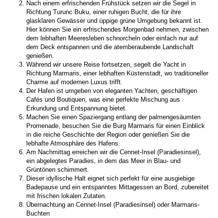
Nach einem erfrischenden Frühstück setzen wir die Segel in 
Richtung Turunc Buku, einer ruhigen Bucht, die für ihre 
glasklaren Gewässer und üppige grüne Umgebung bekannt ist. 
Hier können Sie ein erfrischendes Morgenbad nehmen, zwischen 
dem lebhaften Meeresleben schnorcheln oder einfach nur auf 
dem Deck entspannen und die atemberaubende Landschaft 
genießen.
Während wir unsere Reise fortsetzen, segelt die Yacht in 
Richtung Marmaris, einer lebhaften Küstenstadt, wo traditioneller 
Charme auf modernen Luxus trifft.
Der Hafen ist umgeben von eleganten Yachten, geschäftigen 
Cafés und Boutiquen, was eine perfekte Mischung aus 
Erkundung und Entspannung bietet.
Machen Sie einen Spaziergang entlang der palmengesäumten 
Promenade, besuchen Sie die Burg Marmaris für einen Einblick 
in die reiche Geschichte der Region oder genießen Sie die 
lebhafte Atmosphäre des Hafens.
Am Nachmittag erreichen wir die Cennet-Insel (Paradiesinsel), 
ein abgelegtes Paradies, in dem das Meer in Blau- und 
Grüntönen schimmert.
Dieser idyllische Halt eignet sich perfekt für eine ausgiebige 
Badepause und ein entspanntes Mittagessen an Bord, zubereitet 
mit frischen lokalen Zutaten.
Übernachtung an Cennet-Insel (Paradiesinsel) oder Marmaris-
Buchten