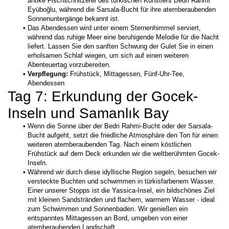
antike Fischschnitzerei des türkischen Künstlers Bedri Rahmi 
Eyüboğlu, während die Sarsala-Bucht für ihre atemberaubenden 
Sonnenuntergänge bekannt ist.
Das Abendessen wird unter einem Sternenhimmel serviert, 
während das ruhige Meer eine beruhigende Melodie für die Nacht 
liefert. Lassen Sie den sanften Schwung der Gulet Sie in einen 
erholsamen Schlaf wiegen, um sich auf einen weiteren 
Abenteuertag vorzubereiten.
Verpflegung:
 Frühstück, Mittagessen, Fünf-Uhr-Tee, 
Abendessen
Tag 7: Erkundung der Gocek-
Inseln und Samanlık Bay
Wenn die Sonne über der Bedri Rahmi-Bucht oder der Sarsala-
Bucht aufgeht, setzt die friedliche Atmosphäre den Ton für einen 
weiteren atemberaubenden Tag. Nach einem köstlichen 
Frühstück auf dem Deck erkunden wir die weltberühmten Gocek-
Inseln.
Während wir durch diese idyllische Region segeln, besuchen wir 
versteckte Buchten und schwimmen in türkisfarbenem Wasser. 
Einer unserer Stopps ist die Yassica-Insel, ein bildschönes Ziel 
mit kleinen Sandstränden und flachem, warmem Wasser - ideal 
zum Schwimmen und Sonnenbaden. Wir genießen ein 
entspanntes Mittagessen an Bord, umgeben von einer 
atemberaubenden Landschaft.