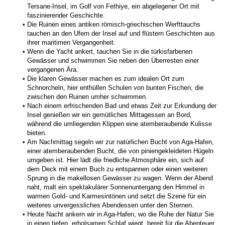
Tersane-Insel, im Golf von Fethiye, ein abgelegener Ort mit 
faszinierender Geschichte.
Die Ruinen eines antiken römisch-griechischen Werfttauchs 
tauchen an den Ufern der Insel auf und flüstern Geschichten aus 
ihrer maritimen Vergangenheit.
Wenn die Yacht ankert, tauchen Sie in die türkisfarbenen 
Gewässer und schwimmen Sie neben den Überresten einer 
vergangenen Ära.
Die klaren Gewässer machen es zum idealen Ort zum 
Schnorcheln, hier enthüllen Schulen von bunten Fischen, die 
zwischen den Ruinen umher schwimmen.
Nach einem erfrischenden Bad und etwas Zeit zur Erkundung der 
Insel genießen wir ein gemütliches Mittagessen an Bord, 
während die umliegenden Klippen eine atemberaubende Kulisse 
bieten.
Am Nachmittag segeln wir zur natürlichen Bucht von Aga-Hafen, 
einer atemberaubenden Bucht, die von piniengekleideten Hügeln 
umgeben ist. Hier lädt die friedliche Atmosphäre ein, sich auf 
dem Deck mit einem Buch zu entspannen oder einen weiteren 
Sprung in die makellosen Gewässer zu wagen. Wenn der Abend 
naht, malt ein spektakulärer Sonnenuntergang den Himmel in 
warmen Gold- und Karmesintönen und setzt die Szene für ein 
weiteres unvergessliches Abendessen unter den Sternen.
Heute Nacht ankern wir in Aga-Hafen, wo die Ruhe der Natur Sie 
in einen tiefen, erholsamen Schlaf wiegt, bereit für die Abenteuer, 