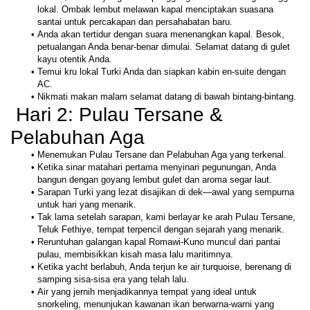
lokal. Ombak lembut melawan kapal menciptakan suasana 
santai untuk percakapan dan persahabatan baru.
Anda akan tertidur dengan suara menenangkan kapal. Besok, 
petualangan Anda benar-benar dimulai. Selamat datang di gulet 
kayu otentik Anda.
Temui kru lokal Turki Anda dan siapkan kabin en-suite dengan 
AC.
Nikmati makan malam selamat datang di bawah bintang-bintang.
 Hari 2: Pulau Tersane & 
Pelabuhan Aga
Menemukan Pulau Tersane dan Pelabuhan Aga yang terkenal. 
Ketika sinar matahari pertama menyinari pegunungan, Anda 
bangun dengan goyang lembut gulet dan aroma segar laut. 
Sarapan Turki yang lezat disajikan di dek—awal yang sempurna 
untuk hari yang menarik.
Tak lama setelah sarapan, kami berlayar ke arah Pulau Tersane, 
Teluk Fethiye, tempat terpencil dengan sejarah yang menarik. 
Reruntuhan galangan kapal Romawi-Kuno muncul dari pantai 
pulau, membisikkan kisah masa lalu maritimnya. 
Ketika yacht berlabuh, Anda terjun ke air turquoise, berenang di 
samping sisa-sisa era yang telah lalu. 
Air yang jernih menjadikannya tempat yang ideal untuk 
snorkeling, menunjukan kawanan ikan berwarna-warni yang 