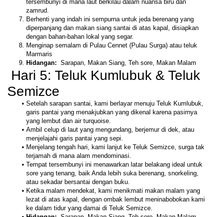
tersembunyi di mana laut berkilau dalam nuansa biru dan 
zamrud. 
Berhenti yang indah ini sempurna untuk jeda berenang yang 
diperpanjang dan makan siang santai di atas kapal, disiapkan 
dengan bahan-bahan lokal yang segar.
Menginap semalam di Pulau Cennet (Pulau Surga) atau teluk 
Marmaris
Hidangan: 
 Sarapan, Makan Siang, Teh sore, Makan Malam
 Hari 5: Teluk Kumlubuk & Teluk 
Semizce
Setelah sarapan santai, kami berlayar menuju Teluk Kumlubuk, 
garis pantai yang menakjubkan yang dikenal karena pasirnya 
yang lembut dan air turquoise. 
Ambil celup di laut yang mengundang, berjemur di dek, atau 
menjelajahi garis pantai yang sepi.
Menjelang tengah hari, kami lanjut ke Teluk Semizce, surga tak 
terjamah di mana alam mendominasi. 
Tempat tersembunyi ini menawarkan latar belakang ideal untuk 
sore yang tenang, baik Anda lebih suka berenang, snorkeling, 
atau sekadar bersantai dengan buku. 
Ketika malam mendekat, kami menikmati makan malam yang 
lezat di atas kapal, dengan ombak lembut meninabobokan kami 
ke dalam tidur yang damai di Teluk Semizce.
Hidangan: 
 Sarapan, Makan Siang, Teh sore, Makan Malam