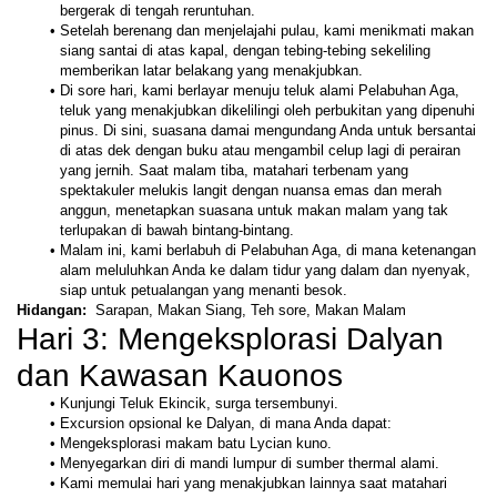
bergerak di tengah reruntuhan.
Setelah berenang dan menjelajahi pulau, kami menikmati makan 
siang santai di atas kapal, dengan tebing-tebing sekeliling 
memberikan latar belakang yang menakjubkan.
Di sore hari, kami berlayar menuju teluk alami Pelabuhan Aga, 
teluk yang menakjubkan dikelilingi oleh perbukitan yang dipenuhi 
pinus. Di sini, suasana damai mengundang Anda untuk bersantai 
di atas dek dengan buku atau mengambil celup lagi di perairan 
yang jernih. Saat malam tiba, matahari terbenam yang 
spektakuler melukis langit dengan nuansa emas dan merah 
anggun, menetapkan suasana untuk makan malam yang tak 
terlupakan di bawah bintang-bintang. 
Malam ini, kami berlabuh di Pelabuhan Aga, di mana ketenangan 
alam meluluhkan Anda ke dalam tidur yang dalam dan nyenyak, 
siap untuk petualangan yang menanti besok.
Hidangan: 
 Sarapan, Makan Siang, Teh sore, Makan Malam
Hari 3: Mengeksplorasi Dalyan 
dan Kawasan Kauonos
Kunjungi Teluk Ekincik, surga tersembunyi.
Excursion opsional ke Dalyan, di mana Anda dapat:
Mengeksplorasi makam batu Lycian kuno.
Menyegarkan diri di mandi lumpur di sumber thermal alami.
Kami memulai hari yang menakjubkan lainnya saat matahari 