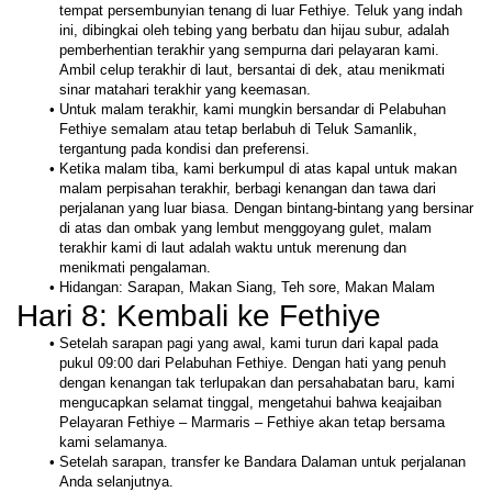
tempat persembunyian tenang di luar Fethiye. Teluk yang indah 
ini, dibingkai oleh tebing yang berbatu dan hijau subur, adalah 
pemberhentian terakhir yang sempurna dari pelayaran kami. 
Ambil celup terakhir di laut, bersantai di dek, atau menikmati 
sinar matahari terakhir yang keemasan.
Untuk malam terakhir, kami mungkin bersandar di Pelabuhan 
Fethiye semalam atau tetap berlabuh di Teluk Samanlik, 
tergantung pada kondisi dan preferensi.
Ketika malam tiba, kami berkumpul di atas kapal untuk makan 
malam perpisahan terakhir, berbagi kenangan dan tawa dari 
perjalanan yang luar biasa. Dengan bintang-bintang yang bersinar 
di atas dan ombak yang lembut menggoyang gulet, malam 
terakhir kami di laut adalah waktu untuk merenung dan 
menikmati pengalaman.
Hidangan: Sarapan, Makan Siang, Teh sore, Makan Malam
Hari 8: Kembali ke Fethiye 
Setelah sarapan pagi yang awal, kami turun dari kapal pada 
pukul 09:00 dari Pelabuhan Fethiye. Dengan hati yang penuh 
dengan kenangan tak terlupakan dan persahabatan baru, kami 
mengucapkan selamat tinggal, mengetahui bahwa keajaiban 
Pelayaran Fethiye – Marmaris – Fethiye akan tetap bersama 
kami selamanya.
Setelah sarapan, transfer ke Bandara Dalaman untuk perjalanan 
Anda selanjutnya. 