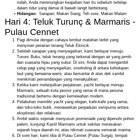
indah, Anda merenungkan keajaiban hari itu sebelum terlelap 
dalam tidur yang damai di bawah langit berbintang. 
Hidangan: 
 Sarapan, Makan Siang, Teh sore, Makan Malam
Hari 4: Teluk Turunç & Marmaris - 
Pulau Cennet
Pagi dimulai dengan cahaya lembut matahari terbit yang 
menyinari perairan tenang Teluk Ekincik. 
Setelah sarapan yang menyegarkan, kami berlayar menuju 
Turunc Buku, teluk tenang yang terkenal dengan air yang jernih 
dan suasana hijau yang subur. Di sini, Anda dapat mengambil 
celup pagi yang menyegarkan, snorkeling di antara kehidupan 
laut yang berwarna-warni, atau bersantai di atas dek sambil 
menikmati pemandangan yang menakjubkan.
Ketika kami melanjutkan perjalanan, yacht berlayar menuju 
Marmaris, sebuah kota pesisir yang ramai di mana pesona 
tradisional bertemu dengan kemewahan modern. 
Pelabuhan memiliki yacht yang elegan, kafe-kafe yang ramai, 
dan toko-toko butik, menawarkan perpaduan sempurna antara 
eksplorasi dan relaksasi. 
Ambil waktu sejenak menyusuri promenade yang dipenuhi pohon 
palem, kunjungi Kastil Marmaris untuk sekilas merasakan 
sejarah kaya daerah ini, atau nikmati suasana semarak marina. 
Di sore hari, kami tiba di Pulau Cennet (Pulau Surga), tempat 