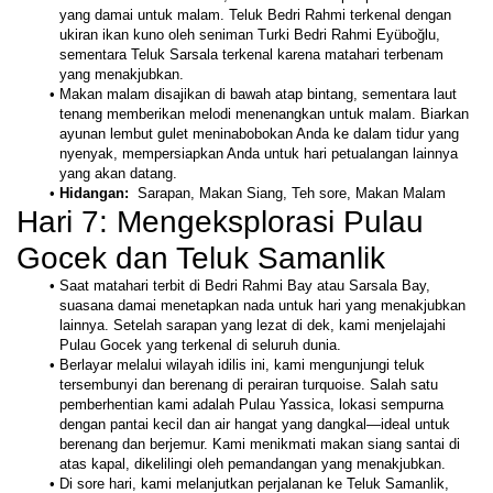
yang damai untuk malam. Teluk Bedri Rahmi terkenal dengan 
ukiran ikan kuno oleh seniman Turki Bedri Rahmi Eyüboğlu, 
sementara Teluk Sarsala terkenal karena matahari terbenam 
yang menakjubkan.
Makan malam disajikan di bawah atap bintang, sementara laut 
tenang memberikan melodi menenangkan untuk malam. Biarkan 
ayunan lembut gulet meninabobokan Anda ke dalam tidur yang 
nyenyak, mempersiapkan Anda untuk hari petualangan lainnya 
yang akan datang.
Hidangan: 
 Sarapan, Makan Siang, Teh sore, Makan Malam
Hari 7: Mengeksplorasi Pulau 
Gocek dan Teluk Samanlik
Saat matahari terbit di Bedri Rahmi Bay atau Sarsala Bay, 
suasana damai menetapkan nada untuk hari yang menakjubkan 
lainnya. Setelah sarapan yang lezat di dek, kami menjelajahi 
Pulau Gocek yang terkenal di seluruh dunia.
Berlayar melalui wilayah idilis ini, kami mengunjungi teluk 
tersembunyi dan berenang di perairan turquoise. Salah satu 
pemberhentian kami adalah Pulau Yassica, lokasi sempurna 
dengan pantai kecil dan air hangat yang dangkal—ideal untuk 
berenang dan berjemur. Kami menikmati makan siang santai di 
atas kapal, dikelilingi oleh pemandangan yang menakjubkan. 
Di sore hari, kami melanjutkan perjalanan ke Teluk Samanlik, 