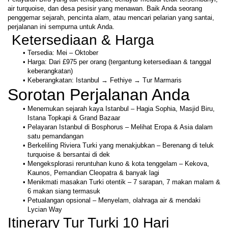
air turquoise, dan desa pesisir yang menawan. Baik Anda seorang 
penggemar sejarah, pencinta alam, atau mencari pelarian yang santai, 
perjalanan ini sempurna untuk Anda. 
 Ketersediaan & Harga  
Tersedia: Mei – Oktober
Harga: Dari £975 per orang (tergantung ketersediaan & tanggal 
keberangkatan)
Keberangkatan: Istanbul → Fethiye → Tur Marmaris
Sorotan Perjalanan Anda  
Menemukan sejarah kaya Istanbul – Hagia Sophia, Masjid Biru, 
Istana Topkapi & Grand Bazaar
Pelayaran Istanbul di Bosphorus – Melihat Eropa & Asia dalam 
satu pemandangan
Berkeliling Riviera Turki yang menakjubkan – Berenang di teluk 
turquoise & bersantai di dek
Mengeksplorasi reruntuhan kuno & kota tenggelam – Kekova, 
Kaunos, Pemandian Cleopatra & banyak lagi
Menikmati masakan Turki otentik – 7 sarapan, 7 makan malam & 
6 makan siang termasuk
Petualangan opsional – Menyelam, olahraga air & mendaki 
Lycian Way
Itinerary Tur Turki 10 Hari