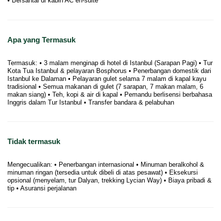
• Bersantai di kabin AC en-suite
Apa yang Termasuk
Termasuk: • 3 malam menginap di hotel di Istanbul (Sarapan Pagi) • Tur
Kota Tua Istanbul & pelayaran Bosphorus • Penerbangan domestik dari
Istanbul ke Dalaman • Pelayaran gulet selama 7 malam di kapal kayu
tradisional • Semua makanan di gulet (7 sarapan, 7 makan malam, 6
makan siang) • Teh, kopi & air di kapal • Pemandu berlisensi berbahasa
Inggris dalam Tur Istanbul • Transfer bandara & pelabuhan
Tidak termasuk
Mengecualikan: • Penerbangan internasional • Minuman beralkohol &
minuman ringan (tersedia untuk dibeli di atas pesawat) • Eksekursi
opsional (menyelam, tur Dalyan, trekking Lycian Way) • Biaya pribadi &
tip • Asuransi perjalanan