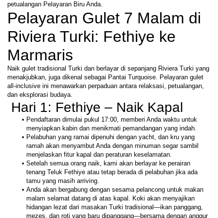
petualangan Pelayaran Biru Anda.
Pelayaran Gulet 7 Malam di 
Riviera Turki: Fethiye ke 
Marmaris
Naik gulet tradisional Turki dan berlayar di sepanjang Riviera Turki yang 
menakjubkan, juga dikenal sebagai Pantai Turquoise. Pelayaran gulet 
all-inclusive ini menawarkan perpaduan antara relaksasi, petualangan, 
dan eksplorasi budaya.
 Hari 1: Fethiye – Naik Kapal
Pendaftaran dimulai pukul 17:00, memberi Anda waktu untuk 
menyiapkan kabin dan menikmati pemandangan yang indah.
Pelabuhan yang ramai dipenuhi dengan yacht, dan kru yang 
ramah akan menyambut Anda dengan minuman segar sambil 
menjelaskan fitur kapal dan peraturan keselamatan.
Setelah semua orang naik, kami akan berlayar ke perairan 
tenang Teluk Fethiye atau tetap berada di pelabuhan jika ada 
tamu yang masih arriving.
Anda akan bergabung dengan sesama pelancong untuk makan 
malam selamat datang di atas kapal. Koki akan menyajikan 
hidangan lezat dari masakan Turki tradisional—ikan panggang, 
mezes, dan roti yang baru dipanggang—bersama dengan anggur 