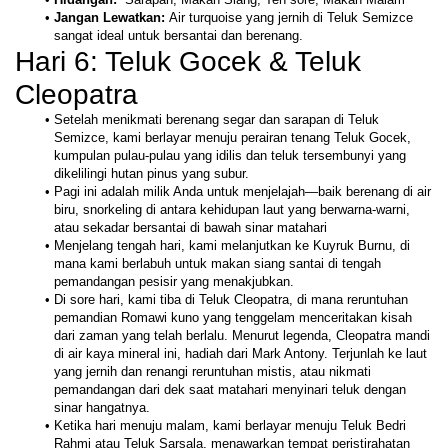
Jangan Lewatkan: 
Air turquoise yang jernih di Teluk Semizce 
sangat ideal untuk bersantai dan berenang.
Hari 6: Teluk Gocek & Teluk 
Cleopatra
Setelah menikmati berenang segar dan sarapan di Teluk 
Semizce, kami berlayar menuju perairan tenang Teluk Gocek, 
kumpulan pulau-pulau yang idilis dan teluk tersembunyi yang 
dikelilingi hutan pinus yang subur. 
Pagi ini adalah milik Anda untuk menjelajah—baik berenang di air 
biru, snorkeling di antara kehidupan laut yang berwarna-warni, 
atau sekadar bersantai di bawah sinar matahari
Menjelang tengah hari, kami melanjutkan ke Kuyruk Burnu, di 
mana kami berlabuh untuk makan siang santai di tengah 
pemandangan pesisir yang menakjubkan.
Di sore hari, kami tiba di Teluk Cleopatra, di mana reruntuhan 
pemandian Romawi kuno yang tenggelam menceritakan kisah 
dari zaman yang telah berlalu. Menurut legenda, Cleopatra mandi 
di air kaya mineral ini, hadiah dari Mark Antony. Terjunlah ke laut 
yang jernih dan renangi reruntuhan mistis, atau nikmati 
pemandangan dari dek saat matahari menyinari teluk dengan 
sinar hangatnya.
Ketika hari menuju malam, kami berlayar menuju Teluk Bedri 
Rahmi atau Teluk Sarsala, menawarkan tempat peristirahatan 