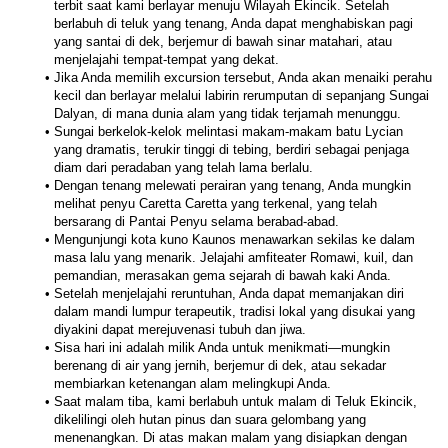
terbit saat kami berlayar menuju Wilayah Ekincik. Setelah 
berlabuh di teluk yang tenang, Anda dapat menghabiskan pagi 
yang santai di dek, berjemur di bawah sinar matahari, atau 
menjelajahi tempat-tempat yang dekat. 
Jika Anda memilih excursion tersebut, Anda akan menaiki perahu 
kecil dan berlayar melalui labirin rerumputan di sepanjang Sungai 
Dalyan, di mana dunia alam yang tidak terjamah menunggu. 
Sungai berkelok-kelok melintasi makam-makam batu Lycian 
yang dramatis, terukir tinggi di tebing, berdiri sebagai penjaga 
diam dari peradaban yang telah lama berlalu. 
Dengan tenang melewati perairan yang tenang, Anda mungkin 
melihat penyu Caretta Caretta yang terkenal, yang telah 
bersarang di Pantai Penyu selama berabad-abad.
Mengunjungi kota kuno Kaunos menawarkan sekilas ke dalam 
masa lalu yang menarik. Jelajahi amfiteater Romawi, kuil, dan 
pemandian, merasakan gema sejarah di bawah kaki Anda. 
Setelah menjelajahi reruntuhan, Anda dapat memanjakan diri 
dalam mandi lumpur terapeutik, tradisi lokal yang disukai yang 
diyakini dapat merejuvenasi tubuh dan jiwa.
Sisa hari ini adalah milik Anda untuk menikmati—mungkin 
berenang di air yang jernih, berjemur di dek, atau sekadar 
membiarkan ketenangan alam melingkupi Anda.
Saat malam tiba, kami berlabuh untuk malam di Teluk Ekincik, 
dikelilingi oleh hutan pinus dan suara gelombang yang 
menenangkan. Di atas makan malam yang disiapkan dengan 