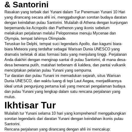
& Santorini
Rasakan yang terbaik dari Yunani dalam Tur Penemuan Yunani 10 Hari 
yang dirancang secara ahli ini, menggabungkan sorotan budaya daratan 
dengan keindahan pulau Santorini. Mulailah di Athena dengan kunjungan 
berpemandu ke Acropolis dan Parthenon yang ikonis sebelum 
melakukan perjalanan melalui Peloponnese menuju Mycenae dan 
Olympia, tempat lahirnya Olimpiade.
Teruskan ke Delphi, tempat suci legendaris Apollo, dan kagumi biara-
biara Meteora yang terdaftar sebagai Warisan Dunia UNESCO yang 
dramatis terletak di atas formasi batu yang menjulang tinggi. Perjalanan 
Anda diakhiri dengan menginap santai di pulau Santorini, di mana desa-
desa berwarna putih, matahari terbenam di kaldera, dan pantai vulkanik 
menciptakan pelarian pulau Yunani yang sempurna.
Tur daratan dan pulau Yunani ini memadukan sejarah, situs Warisan 
Dunia UNESCO, dan waktu luang di tepi Laut Aegea, menjadikannya 
ideal untuk pengunjung pertama kali yang mencari pengalaman budaya 
dan pulau Yunani yang lengkap dalam satu rencana perjalanan yang 
mulus.
Ikhtisar Tur
Mulailah tur Yunani selama 10 hari yang komprehensif menggabungkan 
sorotan legendaris dari daratan Yunani dengan keindahan ikonis pulau 
Santorini.
Rencana perjalanan yang dirancang dengan ahli ini mencakup: