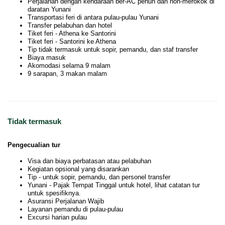
Perjalanan dengan kendaraan ber-AC penuh dan non-merokok di
daratan Yunani
Transportasi feri di antara pulau-pulau Yunani
Transfer pelabuhan dan hotel
Tiket feri - Athena ke Santorini
Tiket feri - Santorini ke Athena
Tip tidak termasuk untuk sopir, pemandu, dan staf transfer
Biaya masuk
Akomodasi selama 9 malam
9 sarapan, 3 makan malam
Tidak termasuk
Pengecualian tur
Visa dan biaya perbatasan atau pelabuhan
Kegiatan opsional yang disarankan
Tip - untuk sopir, pemandu, dan personel transfer
Yunani - Pajak Tempat Tinggal untuk hotel, lihat catatan tur
untuk spesifiknya.
Asuransi Perjalanan Wajib
Layanan pemandu di pulau-pulau
Excursi harian pulau