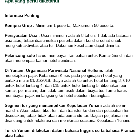
Apa yang perlu diketahui
Informasi Penting
Kompisi Grup :
Minimum 1 peserta, Maksimum 50 peserta.
Persyaratan Usia :
Usia minimum adalah 8 tahun. Tidak ada batasan
usia atas, tetapi diasumsikan peserta dalam kondisi sehat untuk
mengikuti aktivitas atau tur. Dokumen kesehatan dapat diminta.
Pelancong solo
harus membayar Tambahan untuk Kamar Sendiri dan
akan menempati kamar hotel sendirian.
Di Yunani, Organisasi Pariwisata Nasional Hellenic
telah
menetapkan pajak Ketahanan Krisis pada penginapan hotel yang
berlaku mulai 01/01/2018. Biaya adalah €5 untuk hotel bintang 3, €10
untuk hotel bintang 4, dan €15 untuk hotel bintang 5, dikenakan per
kamar, per malam, dan tidak termasuk dalam biaya tur. Tamu harus
membayar pajak ini langsung ke hotel sebelum berangkat.
Segmen tur yang menampilkan Kepulauan Yunani
adalah semi-
mandiri. Akomodasi, tiket feri, dan transfer ke dan dari pelabuhan feri
disediakan, tetapi tidak akan ada pemandu tur. Bagian perjalanan ini
dirancang untuk relaksasi dan menikmati suasana Kepulauan Yunani.
Tur di Yunani dilakukan dalam bahasa Inggris serta bahasa Prancis
atau Italia