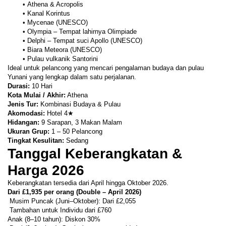
Athena & Acropolis
Kanal Korintus
Mycenae (UNESCO)
Olympia – Tempat lahirnya Olimpiade
Delphi – Tempat suci Apollo (UNESCO)
Biara Meteora (UNESCO)
Pulau vulkanik Santorini
Ideal untuk pelancong yang mencari pengalaman budaya dan pulau 
Yunani yang lengkap dalam satu perjalanan.
Durasi:
 10 Hari
Kota Mulai / Akhir:
 Athena
Jenis Tur:
 Kombinasi Budaya & Pulau
Akomodasi:
 Hotel 4★
Hidangan:
 9 Sarapan, 3 Makan Malam
Ukuran Grup:
 1 – 50 Pelancong
Tingkat Kesulitan:
 Sedang
Tanggal Keberangkatan & 
Harga 2026
Keberangkatan tersedia dari April hingga Oktober 2026.
Dari £1,935 per orang (Double – April 2026)
 Musim Puncak (Juni–Oktober): Dari £2,055
 Tambahan untuk Individu dari £760
Anak (8–10 tahun): Diskon 30%