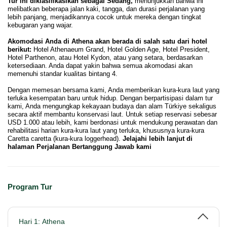
Tur ini diklasifikasikan sebagai Sedang,
menunjukkan bahwa ini
melibatkan beberapa jalan kaki, tangga, dan durasi perjalanan yang
lebih panjang, menjadikannya cocok untuk mereka dengan tingkat
kebugaran yang wajar.
Akomodasi Anda di Athena akan berada di salah satu dari hotel
berikut:
Hotel Athenaeum Grand, Hotel Golden Age, Hotel President,
Hotel Parthenon, atau Hotel Kydon, atau yang setara, berdasarkan
ketersediaan. Anda dapat yakin bahwa semua akomodasi akan
memenuhi standar kualitas bintang 4.
Dengan memesan bersama kami, Anda memberikan kura-kura laut yang
terluka kesempatan baru untuk hidup. Dengan berpartisipasi dalam tur
kami, Anda mengungkap kekayaan budaya dan alam Türkiye sekaligus
secara aktif membantu konservasi laut. Untuk setiap reservasi sebesar
USD 1.000 atau lebih, kami berdonasi untuk mendukung perawatan dan
rehabilitasi harian kura-kura laut yang terluka, khususnya kura-kura
Caretta caretta (kura-kura loggerhead).
Jelajahi lebih lanjut di
halaman Perjalanan Bertanggung Jawab kami
Program Tur
Hari 1: Athena