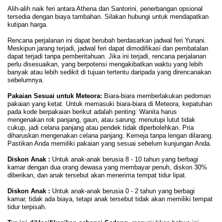
Alih-alih naik feri antara Athena dan Santorini, penerbangan opsional
tersedia dengan biaya tambahan. Silakan hubungi untuk mendapatkan
kutipan harga.
Rencana perjalanan ini dapat berubah berdasarkan jadwal feri Yunani.
Meskipun jarang terjadi, jadwal feri dapat dimodifikasi dan pembatalan
dapat terjadi tanpa pemberitahuan. Jika ini terjadi, rencana perjalanan
perlu disesuaikan, yang berpotensi mengakibatkan waktu yang lebih
banyak atau lebih sedikit di tujuan tertentu daripada yang direncanakan
sebelumnya.
Pakaian Sesuai untuk Meteora:
Biara-biara memberlakukan pedoman
pakaian yang ketat. Untuk memasuki biara-biara di Meteora, kepatuhan
pada kode berpakaian berikut adalah penting: Wanita harus
mengenakan rok panjang, gaun, atau sarung; menutupi lutut tidak
cukup, jadi celana panjang atau pendek tidak diperbolehkan. Pria
diharuskan mengenakan celana panjang. Kemeja tanpa lengan dilarang.
Pastikan Anda memiliki pakaian yang sesuai sebelum kunjungan Anda.
Diskon Anak :
Untuk anak-anak berusia 8 - 10 tahun yang berbagi
kamar dengan dua orang dewasa yang membayar penuh, diskon 30%
diberikan, dan anak tersebut akan menerima tempat tidur lipat.
Diskon Anak :
Untuk anak-anak berusia 0 - 2 tahun yang berbagi
kamar, tidak ada biaya, tetapi anak tersebut tidak akan memiliki tempat
tidur terpisah.