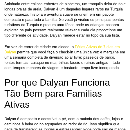
Aninhado entre colinas cobertas de pinheiros, um tranquilo delta de rio e 
longas praias de areia, Dalyan é um daqueles lugares raros na Turquia 
onde natureza, história e aventura suave se unem em um pacote 
compacto e para toda a família. Se você já visitou os principais pontos 
turísticos da Turquia e procura uma férias onde as crianças possam 
explorar, os pais possam realmente relaxar e cada dia proporcione um 
tipo diferente de atividade, Dalyan merece estar no topo da sua lista.
Em vez de correr de cidade em cidade, o 
Férias Ativas de 7 dias em 
Dalyan
 permite que você faça o check-in uma única vez e mergulhe em 
uma semana completa de diversão ao ar livre: passeios de barco, 
fontes termais, caiaque no mar, trilhas fáceis e ruínas antigas – tudo 
com tempos menores de viagem e bastante tempo livre incorporado.
Por que Dalyan Funciona 
Tão Bem para Famílias 
Ativas
Dalyan é compacto e acessível a pé, com a maioria dos cafés, lojas e 
caminhos à beira do rio agrupados ao redor do rio. Isso significa que 
nada de transferências longas e estressantes; você pode sair de manhã 