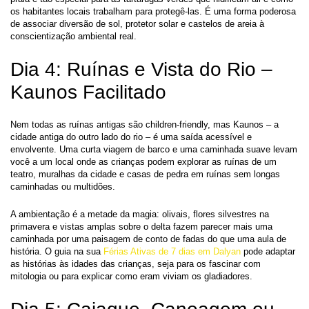
os habitantes locais trabalham para protegê-las. É uma forma poderosa 
de associar diversão de sol, protetor solar e castelos de areia à 
conscientização ambiental real.
Dia 4: Ruínas e Vista do Rio – 
Kaunos Facilitado
Nem todas as ruínas antigas são children-friendly, mas Kaunos – a 
cidade antiga do outro lado do rio – é uma saída acessível e 
envolvente. Uma curta viagem de barco e uma caminhada suave levam 
você a um local onde as crianças podem explorar as ruínas de um 
teatro, muralhas da cidade e casas de pedra em ruínas sem longas 
caminhadas ou multidões.
A ambientação é a metade da magia: olivais, flores silvestres na 
primavera e vistas amplas sobre o delta fazem parecer mais uma 
caminhada por uma paisagem de conto de fadas do que uma aula de 
história. O guia na sua 
Férias Ativas de 7 dias em Dalyan
 pode adaptar 
as histórias às idades das crianças, seja para os fascinar com 
mitologia ou para explicar como eram viviam os gladiadores.