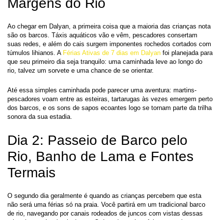
Margens do Rio
Ao chegar em Dalyan, a primeira coisa que a maioria das crianças nota 
são os barcos. Táxis aquáticos vão e vêm, pescadores consertam 
suas redes, e além do cais surgem imponentes rochedos cortados com 
túmulos lihianos. A 
Férias Ativas de 7 dias em Dalyan
 foi planejada para 
que seu primeiro dia seja tranquilo: uma caminhada leve ao longo do 
rio, talvez um sorvete e uma chance de se orientar.
Até essa simples caminhada pode parecer uma aventura: martins-
pescadores voam entre as esteiras, tartarugas às vezes emergem perto 
dos barcos, e os sons de sapos ecoantes logo se tornam parte da trilha 
sonora da sua estadia.
Dia 2: Passeio de Barco pelo 
Rio, Banho de Lama e Fontes 
Termais
O segundo dia geralmente é quando as crianças percebem que esta 
não será uma férias só na praia. Você partirá em um tradicional barco 
de rio, navegando por canais rodeados de juncos com vistas dessas 