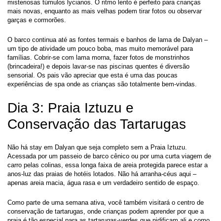
misteriosas túmulos lycianos. O ritmo lento é perfeito para crianças 
mais novas, enquanto as mais velhas podem tirar fotos ou observar 
garças e cormorões.
O barco continua até as fontes termais e banhos de lama de Dalyan – 
um tipo de atividade um pouco boba, mas muito memorável para 
famílias. Cobrir-se com lama morna, fazer fotos de monstrinhos 
(brincadeira!) e depois lavar-se nas piscinas quentes é diversão 
sensorial. Os pais vão apreciar que esta é uma das poucas 
experiências de spa onde as crianças são totalmente bem-vindas.
Dia 3: Praia Iztuzu e 
Conservação das Tartarugas
Não há stay em Dalyan que seja completo sem a Praia Iztuzu. 
Acessada por um passeio de barco cênico ou por uma curta viagem de 
carro pelas colinas, essa longa faixa de areia protegida parece estar a 
anos-luz das praias de hotéis lotados. Não há arranha-céus aqui – 
apenas areia macia, água rasa e um verdadeiro sentido de espaço.
Como parte de uma semana ativa, você também visitará o centro de 
conservação de tartarugas, onde crianças podem aprender por que a 
praia é tão especial para as tartarugas-verdes que nidificam ali e como 