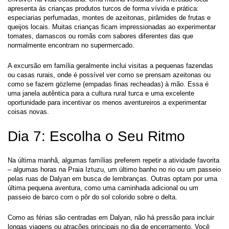
apresenta às crianças produtos turcos de forma vívida e prática: 
especiarias perfumadas, montes de azeitonas, pirâmides de frutas e 
queijos locais. Muitas crianças ficam impressionadas ao experimentar 
tomates, damascos ou romãs com sabores diferentes das que 
normalmente encontram no supermercado.
A excursão em família geralmente inclui visitas a pequenas fazendas 
ou casas rurais, onde é possível ver como se prensam azeitonas ou 
como se fazem gözleme (empadas finas recheadas) à mão. Essa é 
uma janela autêntica para a cultura rural turca e uma excelente 
oportunidade para incentivar os menos aventureiros a experimentar 
coisas novas.
Dia 7: Escolha o Seu Ritmo
Na última manhã, algumas famílias preferem repetir a atividade favorita 
– algumas horas na Praia Iztuzu, um último banho no rio ou um passeio 
pelas ruas de Dalyan em busca de lembranças. Outras optam por uma 
última pequena aventura, como uma caminhada adicional ou um 
passeio de barco com o pôr do sol colorido sobre o delta.
Como as férias são centradas em Dalyan, não há pressão para incluir 
longas viagens ou atrações principais no dia de encerramento. Você 