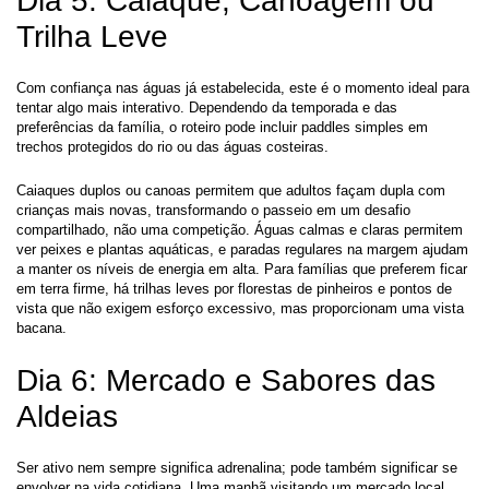
Dia 5: Caiaque, Canoagem ou 
Trilha Leve
Com confiança nas águas já estabelecida, este é o momento ideal para 
tentar algo mais interativo. Dependendo da temporada e das 
preferências da família, o roteiro pode incluir paddles simples em 
trechos protegidos do rio ou das águas costeiras.
Caiaques duplos ou canoas permitem que adultos façam dupla com 
crianças mais novas, transformando o passeio em um desafio 
compartilhado, não uma competição. Águas calmas e claras permitem 
ver peixes e plantas aquáticas, e paradas regulares na margem ajudam 
a manter os níveis de energia em alta. Para famílias que preferem ficar 
em terra firme, há trilhas leves por florestas de pinheiros e pontos de 
vista que não exigem esforço excessivo, mas proporcionam uma vista 
bacana.
Dia 6: Mercado e Sabores das 
Aldeias
Ser ativo nem sempre significa adrenalina; pode também significar se 
envolver na vida cotidiana. Uma manhã visitando um mercado local 