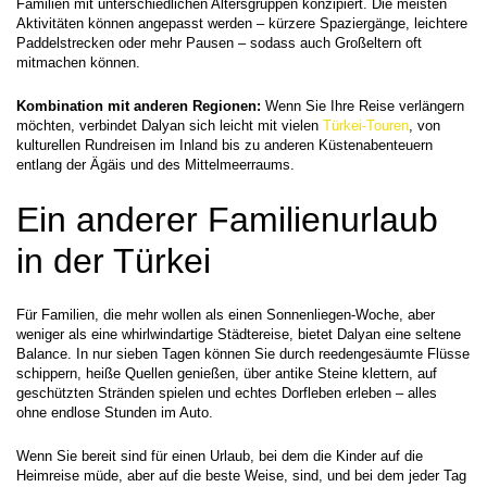
Familien mit unterschiedlichen Altersgruppen konzipiert. Die meisten 
Aktivitäten können angepasst werden – kürzere Spaziergänge, leichtere 
Paddelstrecken oder mehr Pausen – sodass auch Großeltern oft 
mitmachen können.
Kombination mit anderen Regionen:
 Wenn Sie Ihre Reise verlängern 
möchten, verbindet Dalyan sich leicht mit vielen 
Türkei-Touren
, von 
kulturellen Rundreisen im Inland bis zu anderen Küstenabenteuern 
entlang der Ägäis und des Mittelmeerraums.
Ein anderer Familienurlaub 
in der Türkei
Für Familien, die mehr wollen als einen Sonnenliegen-Woche, aber 
weniger als eine whirlwindartige Städtereise, bietet Dalyan eine seltene 
Balance. In nur sieben Tagen können Sie durch reedengesäumte Flüsse 
schippern, heiße Quellen genießen, über antike Steine klettern, auf 
geschützten Stränden spielen und echtes Dorfleben erleben – alles 
ohne endlose Stunden im Auto.
Wenn Sie bereit sind für einen Urlaub, bei dem die Kinder auf die 
Heimreise müde, aber auf die beste Weise, sind, und bei dem jeder Tag 