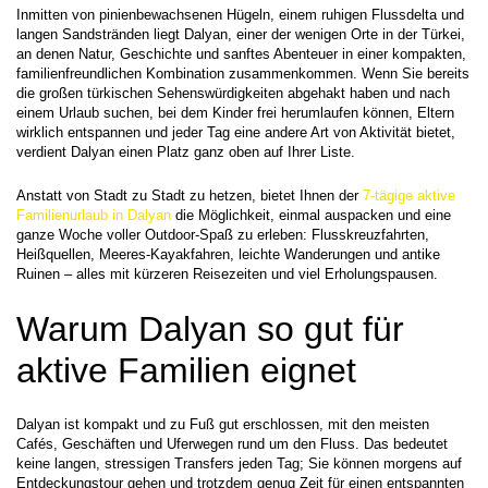
Inmitten von pinienbewachsenen Hügeln, einem ruhigen Flussdelta und 
langen Sandstränden liegt Dalyan, einer der wenigen Orte in der Türkei, 
an denen Natur, Geschichte und sanftes Abenteuer in einer kompakten, 
familienfreundlichen Kombination zusammenkommen. Wenn Sie bereits 
die großen türkischen Sehenswürdigkeiten abgehakt haben und nach 
einem Urlaub suchen, bei dem Kinder frei herumlaufen können, Eltern 
wirklich entspannen und jeder Tag eine andere Art von Aktivität bietet, 
verdient Dalyan einen Platz ganz oben auf Ihrer Liste.
Anstatt von Stadt zu Stadt zu hetzen, bietet Ihnen der 
7-tägige aktive 
Familienurlaub in Dalyan
 die Möglichkeit, einmal auspacken und eine 
ganze Woche voller Outdoor-Spaß zu erleben: Flusskreuzfahrten, 
Heißquellen, Meeres-Kayakfahren, leichte Wanderungen und antike 
Ruinen – alles mit kürzeren Reisezeiten und viel Erholungspausen.
Warum Dalyan so gut für 
aktive Familien eignet
Dalyan ist kompakt und zu Fuß gut erschlossen, mit den meisten 
Cafés, Geschäften und Uferwegen rund um den Fluss. Das bedeutet 
keine langen, stressigen Transfers jeden Tag; Sie können morgens auf 
Entdeckungstour gehen und trotzdem genug Zeit für einen entspannten 