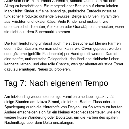
Aktiv sein heißt nicht immer Adrenalin, sondern auch, sich mit dem 
Alltag zu beschäftigen. Ein morgendlicher Besuch auf einem lokalen 
Markt führt Kinder auf eine lebendige, praktische Entdeckungsreise 
türkischer Produkte: duftende Gewürze, Berge an Oliven, Pyramiden 
aus Früchten und lokaler Käse. Viele Kinder sind erstaunt, wie 
unterschiedlich Tomaten, Aprikosen oder Granatäpfel schmecken, wenn 
sie nicht aus dem Supermarkt kommen.
Die Familienführung umfasst auch meist Besuche auf kleinen Farmen 
oder in Dorfhäusern, wo man sehen kann, wie Oliven gepresst werden 
oder gözleme (gefüllte Fladenbrote) per Hand gerollt werden. Das ist 
eine sanfte, authentische Gelegenheit, das ländliche türkische Leben 
kennenzulernen, und eine tolle Chance, weniger abenteuerlustige Esser 
dazu zu ermutigen, Neues zu probieren.
Tag 7: Nach eigenem Tempo
Am letzten Tag wiederholen einige Familien eine Lieblingsaktivität – 
einige Stunden am Iztuzu-Strand, ein letztes Bad im Fluss oder ein 
Spaziergang durch die Hinterhöfe von Dalyan, um Souvenirs zu kaufen. 
Andere entscheiden sich für ein kleines Abschiedsabenteuer, wie eine 
weitere kurze Wanderung oder Bootstour, um die Farben des späten 
Nachmittags über dem Delta einzufangen.