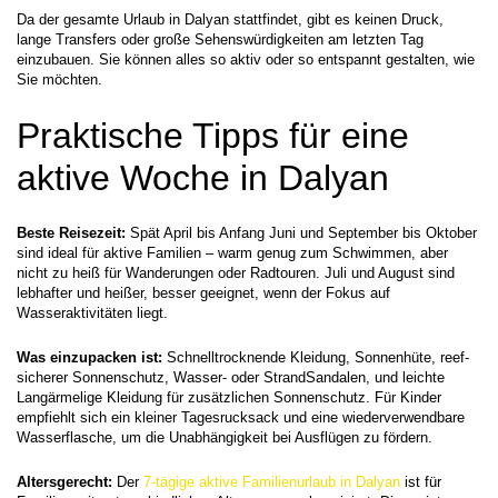
Da der gesamte Urlaub in Dalyan stattfindet, gibt es keinen Druck, 
lange Transfers oder große Sehenswürdigkeiten am letzten Tag 
einzubauen. Sie können alles so aktiv oder so entspannt gestalten, wie 
Sie möchten.
Praktische Tipps für eine 
aktive Woche in Dalyan
Beste Reisezeit:
 Spät April bis Anfang Juni und September bis Oktober 
sind ideal für aktive Familien – warm genug zum Schwimmen, aber 
nicht zu heiß für Wanderungen oder Radtouren. Juli und August sind 
lebhafter und heißer, besser geeignet, wenn der Fokus auf 
Wasseraktivitäten liegt.
Was einzupacken ist:
 Schnelltrocknende Kleidung, Sonnenhüte, reef-
sicherer Sonnenschutz, Wasser- oder StrandSandalen, und leichte 
Langärmelige Kleidung für zusätzlichen Sonnenschutz. Für Kinder 
empfiehlt sich ein kleiner Tagesrucksack und eine wiederverwendbare 
Wasserflasche, um die Unabhängigkeit bei Ausflügen zu fördern.
Altersgerecht:
 Der 
7-tägige aktive Familienurlaub in Dalyan
 ist für 