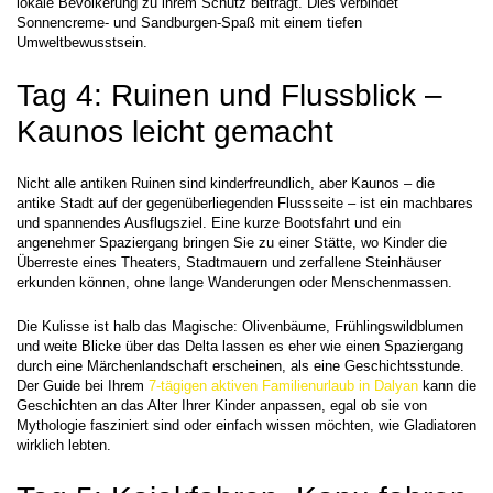
lokale Bevölkerung zu ihrem Schutz beiträgt. Dies verbindet 
Sonnencreme- und Sandburgen-Spaß mit einem tiefen 
Umweltbewusstsein.
Tag 4: Ruinen und Flussblick – 
Kaunos leicht gemacht
Nicht alle antiken Ruinen sind kinderfreundlich, aber Kaunos – die 
antike Stadt auf der gegenüberliegenden Flussseite – ist ein machbares 
und spannendes Ausflugsziel. Eine kurze Bootsfahrt und ein 
angenehmer Spaziergang bringen Sie zu einer Stätte, wo Kinder die 
Überreste eines Theaters, Stadtmauern und zerfallene Steinhäuser 
erkunden können, ohne lange Wanderungen oder Menschenmassen.
Die Kulisse ist halb das Magische: Olivenbäume, Frühlingswildblumen 
und weite Blicke über das Delta lassen es eher wie einen Spaziergang 
durch eine Märchenlandschaft erscheinen, als eine Geschichtsstunde. 
Der Guide bei Ihrem 
7-tägigen aktiven Familienurlaub in Dalyan
 kann die 
Geschichten an das Alter Ihrer Kinder anpassen, egal ob sie von 
Mythologie fasziniert sind oder einfach wissen möchten, wie Gladiatoren 
wirklich lebten.