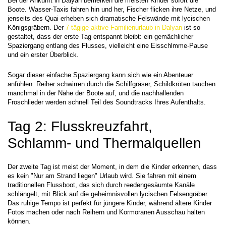
Bei der Ankunft in Dalyan bemerken die meisten Kinder sofort die 
Boote. Wasser-Taxis fahren hin und her, Fischer flicken ihre Netze, und 
jenseits des Quai erheben sich dramatische Felswände mit lycischen 
Königsgräbern. Der 
7-tägige aktive Familienurlaub in Dalyan
 ist so 
gestaltet, dass der erste Tag entspannt bleibt: ein gemächlicher 
Spaziergang entlang des Flusses, vielleicht eine Eisschlmme-Pause 
und ein erster Überblick.
Sogar dieser einfache Spaziergang kann sich wie ein Abenteuer 
anfühlen: Reiher schwirren durch die Schilfgräser, Schildkröten tauchen 
manchmal in der Nähe der Boote auf, und die nachhallenden 
Froschlieder werden schnell Teil des Soundtracks Ihres Aufenthalts.
Tag 2: Flusskreuzfahrt, 
Schlamm- und Thermalquellen
Der zweite Tag ist meist der Moment, in dem die Kinder erkennen, dass 
es kein "Nur am Strand liegen" Urlaub wird. Sie fahren mit einem 
traditionellen Flussboot, das sich durch reedengesäumte Kanäle 
schlängelt, mit Blick auf die geheimnisvollen lycischen Felsengräber. 
Das ruhige Tempo ist perfekt für jüngere Kinder, während ältere Kinder 
Fotos machen oder nach Reihern und Kormoranen Ausschau halten 
können.