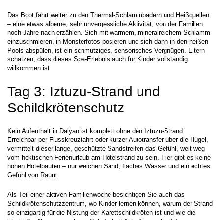
Das Boot fährt weiter zu den Thermal-Schlammbädern und Heißquellen 
– eine etwas alberne, sehr unvergessliche Aktivität, von der Familien 
noch Jahre nach erzählen. Sich mit warmem, mineralreichem Schlamm 
einzuschmieren, in Monsterfotos posieren und sich dann in den heißen 
Pools abspülen, ist ein schmutziges, sensorisches Vergnügen. Eltern 
schätzen, dass dieses Spa-Erlebnis auch für Kinder vollständig 
willkommen ist.
Tag 3: Iztuzu-Strand und 
Schildkrötenschutz
Kein Aufenthalt in Dalyan ist komplett ohne den Iztuzu-Strand. 
Erreichbar per Flusskreuzfahrt oder kurzer Autotransfer über die Hügel, 
vermittelt dieser lange, geschützte Sandstreifen das Gefühl, weit weg 
vom hektischen Ferienurlaub am Hotelstrand zu sein. Hier gibt es keine 
hohen Hotelbauten – nur weichen Sand, flaches Wasser und ein echtes 
Gefühl von Raum.
Als Teil einer aktiven Familienwoche besichtigen Sie auch das 
Schildkrötenschutzzentrum, wo Kinder lernen können, warum der Strand 
so einzigartig für die Nistung der Karettschildkröten ist und wie die 