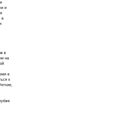
е 
и и 
я 
в 
 
в в 
и на 
й 
мя в 
ься к 
етхие, 
убже 