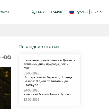
нтакты
+44 7962174490
Русский
GBP
Последние статьи
ся
Семейные приключения в Даяне: 7
активных дней природы, рек и
руин
31-05-2026
От Бирюзового берега до Гранд-
Базара: 9 дней от Антальи до
Стамбула
24-05-2026
7 церквей Малой Азии в Турции
12-02-2026