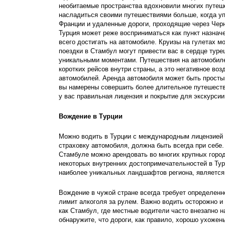
необитаемые пространства вдохновили многих путешес
насладиться своими путешествиями больше, когда упр
Франции и удаленные дороги, проходящие через Черн
Турция может реже восприниматься как пункт назначе
всего достигать на автомобиле. Круизы на гулетах мо
поездки в Стамбул могут привести вас в сердце туре
уникальными моментами. Путешествия на автомобиле
коротких рейсов внутри страны, а это негативное в
автомобилей. Аренда автомобиля может быть простым
вы намерены совершить более длительное путешестви
у вас правильная лицензия и покрытие для экскурсии
Вождение в Турции
Можно водить в Турции с международным лицензией 
страховку автомобиля, должна быть всегда при себе.
Стамбуле можно арендовать во многих крупных города
некоторых внутренних достопримечательностей в Турц
наиболее уникальных ландшафтов региона, является 
Вождение в чужой стране всегда требует определенно
лимит алкоголя за рулем. Важно водить осторожно и 
как Стамбул, где местные водители часто внезапно н
обнаружите, что дороги, как правило, хорошо ухожены