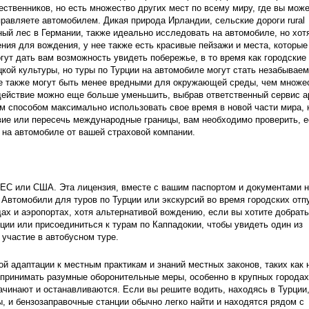
твенников, но есть множество других мест по всему миру, где вы може
авляете автомобилем. Дикая природа Ирландии, сельские дороги rural 
ый лес в Германии, также идеально исследовать на автомобиле, но хотя
ния для вождения, у нее также есть красивые пейзажи и места, которые
гут дать вам возможность увидеть побережье, в то время как городские 
цкой культуры, но туры по Турции на автомобиле могут стать незабываем
 также могут быть менее вредными для окружающей среды, чем множес
оздействие можно еще больше уменьшить, выбрав ответственный сервис а
 способом максимально использовать свое время в новой части мира, н
е или пересечь международные границы, вам необходимо проверить, ес
 на автомобиле от вашей страховой компании.
ЕС или США. Эта лицензия, вместе с вашим паспортом и документами н
 Автомобили для туров по Турции или экскурсий во время городских отпу
х и аэропортах, хотя альтернативой вождению, если вы хотите добратьс
ии или присоединиться к турам по Каппадокии, чтобы увидеть один из 
участие в автобусном туре.
й адаптации к местным практикам и знаний местных законов, таких как 
принимать разумные оборонительные меры, особенно в крупных городах,
ачинают и останавливаются. Если вы решите водить, находясь в Турции,
, и бензозаправочные станции обычно легко найти и находятся рядом с 