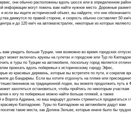
ервис, они обычно расположены вдоль шоссе или в определенном район
ой информации могут помочь вам найти нужное место. Дорожные разметк
 если вы ищете исторический объект, вы найдете, что они обозначаютс
ва движутся по правой стороне, и скорость обычно составляет 50 км/ч 
ентра и до 120 км/ч на автомагистралях, некоторые из которых являются
 вам увидеть больше Турции, чем возможно во время городских отпуско
рут может включать круизы на гулетах и городские или Тур по Каппадоки
чить в туры по Турции на автомобиле, поскольку город является отлично
атем проехать вдоль побережья к историческому городу Эфес, 
е из красивых деревень, которые вы встретите по пути, и сократив вре
кепе до Бандирмы. Если вы хотите отдохнуть на пляже или присоединит
утешественников на традиционной лодке, вы можете продолжить путь в Ф
может захотеться остановиться, чтобы пройтись по некоторым участкам 
алее к югу по побережью можно найти больше пляжей, а также 
й и Ворота Адриана, но ваш маршрут должен стремиться продвигаться гл
 красивую Каппадокию. Туры по Каппадокии на автомобиле дадут вам 
осетив такие места, как Долина Зельве, которые иначе было бы трудно 