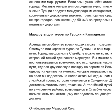
основными маршрутами. Если вам нужно найти автос
города. Местные жители или сотрудники туристическ
знаки в Турции следуют международным стандартам, и
коричневыми дорожными знаками. Транспортные средст
центре городов, повышаясь до 90 км/ч за пределами ц
платными дорогами.
Маршруты для туров по Турции и Каппадокии
Аренда автомобиля во время отдыха может позволить
Стамбуле или коротких туров по Турции, но ваш марш
пути. Городские домики в Стамбуле можно легко вклю
отправной точкой для вашего маршрута. Вы можете з
воспользовавшись возможностью исследовать некоторы
пути, сделав двухчасовую поездку на пароме от Йени
одному из круизов на гулетах, которые отправляют п
но если вы надеетесь на более активный отдых, вам 
Ликийской тропы, которая начинается в Олуденизе. Д
достопримечательности, такие как Анталийский музе
во внутренние районы, возвращаясь в Стамбул через
возможность по-настоящему исследовать ландшафт, п
достичь.
Опубликовано Мелиссой Холл