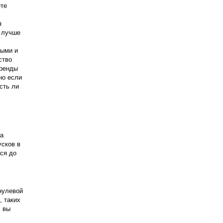
те 
 
 лучше 
ыми и 
тво 
ренды 
о если 
ть ли 
а 
сков в 
я до 
нулевой 
 таких 
 вы 