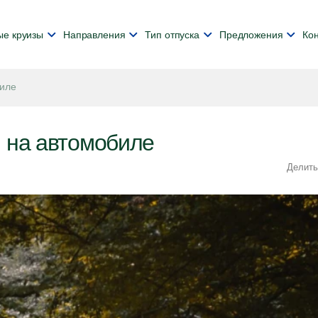
ые круизы
Направления
Тип отпуска
Предложения
Ко
биле
 на автомобиле
Делить