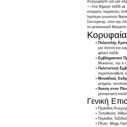
Αναχωρήστε για μια αξέ
— ένα 8ήμερο ταξίδι με 
ιστορικές παράκτιες πό
λιγότερο γνωστών θησαυ
Σαντορίνης, από την πλο
τα μεσαιωνικά θαύματα 
Πολυτελής Εμπε
για άνεση και κο
Εμβληματικοί Π
Πολιτιστική Εμ
Μοναδικές Εκδρ
Άνεση στον Πλοί
μεσογειακή κουζί
Γενική Επ
Περίοδος Αναχώρ
Τοποθεσία: Αθήνα
Πλοίο: Mega Yac