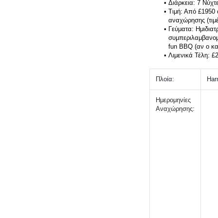
Τιμή: Από £1950 
αναχώρησης (τιμέ
Γεύματα: Ημιδιατ
συμπεριλαμβανομέ
fun BBQ (αν ο κα
Λιμενικά Τέλη: £
Πλοία: 
Har
Ημερομηνίες 
Αναχώρησης: