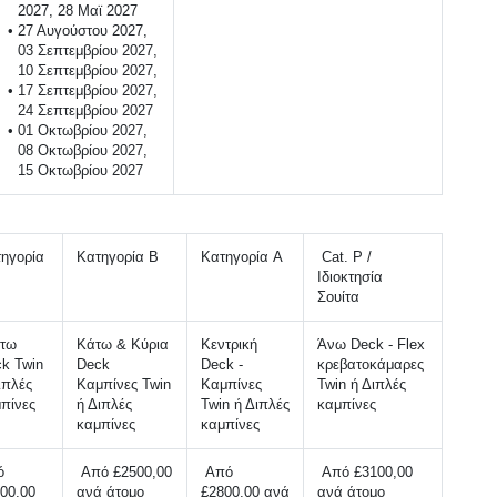
2027, 28 Μαϊ 2027
27 Αυγούστου 2027, 
03 Σεπτεμβρίου 2027, 
10 Σεπτεμβρίου 2027, 
17 Σεπτεμβρίου 2027, 
24 Σεπτεμβρίου 2027
01 Οκτωβρίου 2027, 
08 Οκτωβρίου 2027, 
15 Οκτωβρίου 2027
ηγορία 
Κατηγορία B 
Κατηγορία A
 Cat. P / 
Ιδιοκτησία 
Σουίτα
Κάτω & Κύρια 
Κεντρική 
Άνω Deck - Flex 
k Twin 
Deck 
Deck - 
κρεβατοκάμαρες 
ιπλές 
Καμπίνες Twin 
Καμπίνες 
Twin ή Διπλές 
πίνες 
ή Διπλές 
Twin ή Διπλές 
καμπίνες 
καμπίνες 
καμπίνες 
 
 Από £2500,00 
 Από 
 Από £3100,00 
00,00 
ανά άτομο
£2800,00 ανά 
ανά άτομο