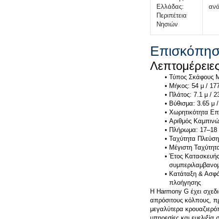
Ελλάδας: 
ανά
Περιπέτεια 
Νησιών
Επισκόπησ
Έτος Κατασκευής /
Κατάταξη & Ασφά
Η Harmony G έχει σχεδια
απρόσιτους κόλπους, πρ
μεγαλύτερα κρουαζιερόπλ
υπηρεσίες και ευελιξία