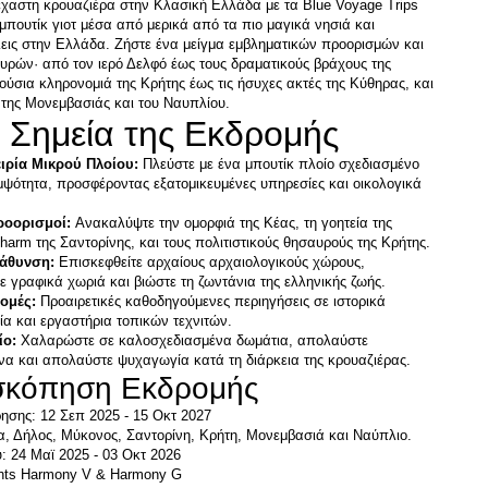
χαστη κρουαζιέρα στην Κλασική Ελλάδα με τα Blue Voyage Trips 
μπουτίκ γιοτ μέσα από μερικά από τα πιο μαγικά νησιά και 
λεις στην Ελλάδα. Ζήστε ένα μείγμα εμβληματικών προορισμών και 
ρών· από τον ιερό Δελφό έως τους δραματικούς βράχους της 
ύσια κληρονομιά της Κρήτης έως τις ήσυχες ακτές της Κύθηρας, και 
της Μονεμβασιάς και του Ναυπλίου. 
ιρία Μικρού Πλοίου: 
Πλεύστε με ένα μπουτίκ πλοίο σχεδιασμένο 
μψότητα, προσφέροντας εξατομικευμένες υπηρεσίες και οικολογικά 
ροορισμοί: 
Ανακαλύψτε την ομορφιά της Κέας, τη γοητεία της 
βάθυνση:
 Επισκεφθείτε αρχαίους αρχαιολογικούς χώρους, 
ομές: 
Προαιρετικές καθοδηγούμενες περιηγήσεις σε ιστορικά 
ο: 
Χαλαρώστε σε καλοσχεδιασμένα δωμάτια, απολαύστε 
να και απολαύστε ψυχαγωγία κατά τη διάρκεια της κρουαζιέρας.
ισκόπηση Εκδρομής
ησης: 12 Σεπ 2025 - 15 Οκτ 2027
, Δήλος, Μύκονος, Σαντορίνη, Κρήτη, Μονεμβασιά και Ναύπλιο. 
hts Harmony V & Harmony G