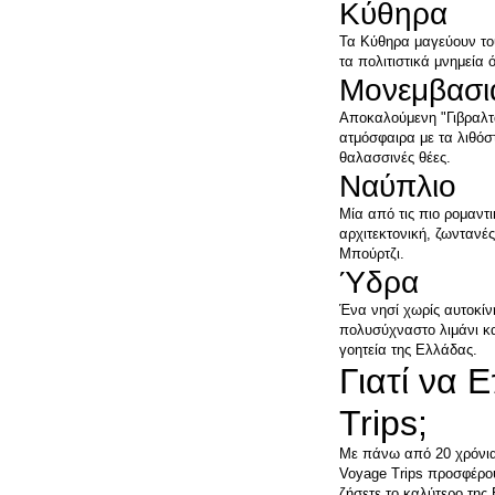
Τα Κύθηρα μαγεύουν του
Αποκαλούμενη "Γιβραλτά
ατμόσφαιρα με τα λιθόστ
Μία από τις πιο ρομαντι
αρχιτεκτονική, ζωντανέ
Ένα νησί χωρίς αυτοκίν
πολυσύχναστο λιμάνι κα
γοητεία της Ελλάδας.
Γιατί να 
Με πάνω από 20 χρόνια ε
Voyage Trips προσφέρου
ζήσετε το καλύτερο της