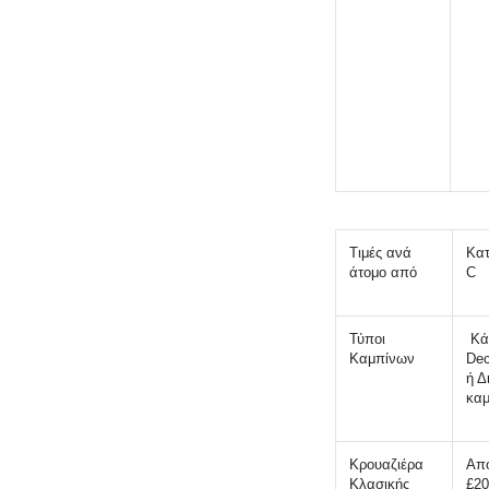
Τιμές ανά 
Κατ
άτομο από 
C 
Τύποι 
 Κάτω 
Καμπίνων
Dec
ή Δ
καμ
Κρουαζιέρα 
Από
Κλασικής 
£20