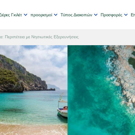
ιέρες Γκιλέτ
προορισμοί
Τύπος Διακοπών
Προσφορές
Επ
: Περιπέτεια με Νησιωτικές Εξερευνήσεις