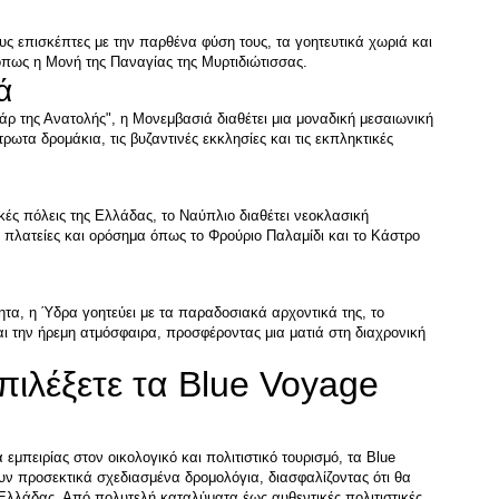
ς επισκέπτες με την παρθένα φύση τους, τα γοητευτικά χωριά και 
ρ της Ανατολής", η Μονεμβασιά διαθέτει μια μοναδική μεσαιωνική 
ρωτα δρομάκια, τις βυζαντινές εκκλησίες και τις εκπληκτικές 
κές πόλεις της Ελλάδας, το Ναύπλιο διαθέτει νεοκλασική 
ς πλατείες και ορόσημα όπως το Φρούριο Παλαμίδι και το Κάστρο 
ητα, η Ύδρα γοητεύει με τα παραδοσιακά αρχοντικά της, το 
ι την ήρεμη ατμόσφαιρα, προσφέροντας μια ματιά στη διαχρονική 
Επιλέξετε τα Blue Voyage 
μπειρίας στον οικολογικό και πολιτιστικό τουρισμό, τα Blue 
ν προσεκτικά σχεδιασμένα δρομολόγια, διασφαλίζοντας ότι θα 
 Ελλάδας. Από πολυτελή καταλύματα έως αυθεντικές πολιτιστικές 