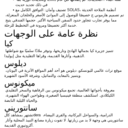
في ذلك تجديد حديث
تصنيف وأمان: التوافق الكامل مع SOLAS، أنظمة الملاحة الحديثة
تم تصميم هارموني ج خصيصًا للوصول إلى الموانئ الأصغر والخلجان المنعزلة، 
مما يوفر تجارب تتجاوز حدود السفن السياحية الأكبر. حجمها الفندقي يتيح 
خدمة أكثر تخصيصًا ومرونة في التخطيط للرحلة.
نظرة عامة على الوجهات
كيا
تتميز جزيرة كيا بجمالها الهادئ وتاريخها، وتوفر ملاذًا سلميًا مع شواطئها 
الذهبية، وآثارها القديمة، وقراها التقليدية مثل إيوليدا.
ديلوس
موقع تراث عالمي لليونسكو، ديلوس هو أحد أهم المواقع الأثرية في اليونان، 
ويتميز بالمعابد، والتماثيل، وشرفة الأسود الشهيرة.
ميكونوس
معروفة بأجوائها العالمية، تجمع ميكونوس بين الرفاهية والسحر التقليدي 
الكيكلادي. استكشف منطقة فينيسيا الصغيرة، وطواحين الهواء الشهيرة، 
والحياة الليلية النابضة.
سانتوريني
تشتهر بمشاهد كالdera الدرامية، والسواحل البركانية، والقرى البيضاء، 
سانتوريني هي وجهة لا بد من زيارتها. لا تفوت زيارة مصانع النبيذ المحلية وآثار 
أكروتيوري القديمة.