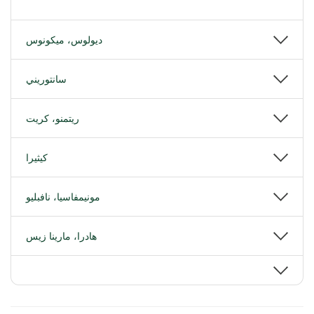
ديولوس، ميكونوس
سانتوريني
ريتمنو، كريت
كيثيرا
مونيمفاسيا، نافبليو
هادرا، مارينا زيس