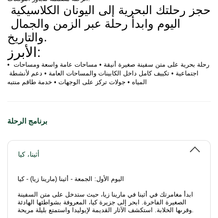
احجز رحلتك البحرية إلى اليونان الكلاسيكية 
اليوم وابدأ رحلة عبر الزمن والجمال 
والتاريخ.
الأبرز:
• رحلة بحرية على متن سفينة صغيرة أنيقة • مساحات عامة واسعة ومساحات 
اجتماعية • تكييف كامل داخل الكابينات والمساحات العامة • دعم لأنشطة 
المياه • جولات تركز على الوجهات • خدمة طاقم منتبه
برنامج الرحلة
أثينا، كيا
اليوم الأول: الجمعة - أثينا (مارينا زيا) - كيا
ابدأ مغامرتك في أثينا في مارينا زيا، حيث ستدخل على متن السفينة
الصغيرة الفاخرة. ابحر إلى جزيرة كيا، المعروفة بشواطئها الهادئة
وقرىها الخلابة. استكشف الآثار القديمة لإيوليدا واستمتع بليلة مريحة.