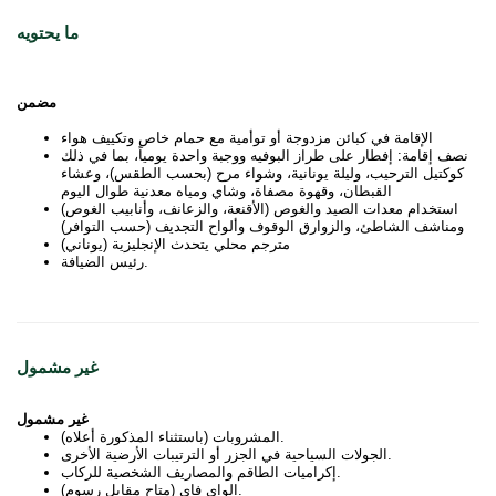
ما يحتويه
مضمن
الإقامة في كبائن مزدوجة أو توأمية مع حمام خاص وتكييف هواء
نصف إقامة: إفطار على طراز البوفيه ووجبة واحدة يومياً، بما في ذلك
كوكتيل الترحيب، وليلة يونانية، وشواء مرح (بحسب الطقس)، وعشاء
القبطان، وقهوة مصفاة، وشاي ومياه معدنية طوال اليوم
استخدام معدات الصيد والغوص (الأقنعة، والزعانف، وأنابيب الغوص)
ومناشف الشاطئ، والزوارق الوقوف وألواح التجديف (حسب التوافر)
مترجم محلي يتحدث الإنجليزية (يوناني)
رئيس الضيافة.
غير مشمول
غير مشمول
المشروبات (باستثناء المذكورة أعلاه).
الجولات السياحية في الجزر أو الترتيبات الأرضية الأخرى.
إكراميات الطاقم والمصاريف الشخصية للركاب.
الواي فاي (متاح مقابل رسوم).