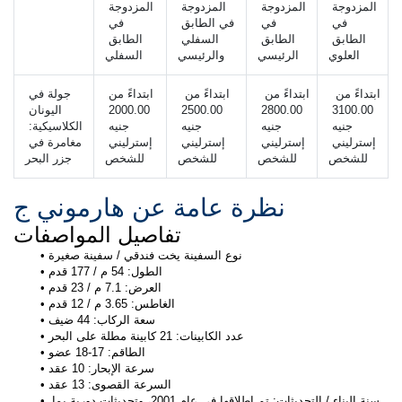
المزدوجة 
المزدوجة 
المزدوجة 
المزدوجة 
في 
في 
في الطابق 
في 
الطابق 
الطابق 
السفلي 
الطابق 
العلوي
الرئيسي 
والرئيسي
السفلي 
 ابتداءً من 
 ابتداءً من 
 ابتداءً من 
ابتداءً من 
جولة في 
3100.00 
2800.00 
2500.00 
2000.00 
اليونان 
جنيه 
جنيه 
جنيه 
جنيه 
الكلاسيكية: 
إسترليني 
إسترليني 
إسترليني 
إسترليني 
مغامرة في 
للشخص
للشخص
للشخص
للشخص
جزر البحر
نظرة عامة عن هارموني ج
تفاصيل المواصفات
نوع السفينة يخت فندقي / سفينة صغيرة
الطول: 54 م / 177 قدم
العرض: 7.1 م / 23 قدم
الغاطس: 3.65 م / 12 قدم
سعة الركاب: 44 ضيف
عدد الكابينات: 21 كابينة مطلة على البحر
الطاقم: 17-18 عضو
سرعة الإبحار: 10 عقد
السرعة القصوى: 13 عقد
سنة البناء / التحديثات: تم إطلاقها في عام 2001، وتحديثات دورية بما 