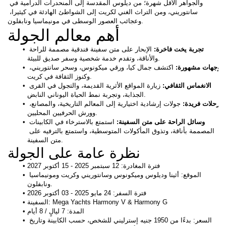
والجواهر الأقل شهرة؛ من ديلوس المقدسة إلى المنحدرات الدرامية في 
سانتوريني، ومن التراث الغني لكريت إلى الشواطئ الهادئة في كيثيرا، 
وعجائب العصور الوسطى في مونيماسيا ونابفلون. 
أهم معالم الجولة
تجربة يخت فاخرة: 
الإبحار على متن سفينة فندقية مصممة للراحة 
والأناقة، وتقدم خدمة شخصية وسفر صديق للبيئة.
وجهات مشهورة: 
اكتشف جمال كيا، ورقي ميكونوس، وسحر سانتوريني، 
وكنوز الثقافة في كريت.
الانغماس الثقافي:
 زيارة المواقع الأثرية القديمة، والتجول في القرى 
الجذابة، وتجربة نمط الحياة اليوناني النابض.
رحلات فريدة: 
جولات إرشادية اختيارية إلى المعالم التاريخية، والمصانع، 
وورش الحرفيين المحليين.
وسائل الراحة على متن السفينة: 
استمتع بالاسترخاء في الكابينات 
المصممة بأناقة، وتذوق المأكولات المتوسطية، واستمتع بالترفيه على 
متن السفينة.
نظرة عامة على الجولة
فترة المغادرة: 12 سبتمبر 2025 - 15 أكتوبر 2027
الموقع: أثينا وديلوس وميكونوس وسانتوريني وكريت ومونيماسيا 
ونابفلون.
فترة السفر: 24 مايو 2025 - 03 أكتوبر 2026
السفينة: Mega Yachts Harmony V & Harmony G
المدة: 7 ليالٍ / 8 أيام
السعر: بدءًا من 1950 جنيه إسترليني للشخص، حسب الكابينة وتاريخ 