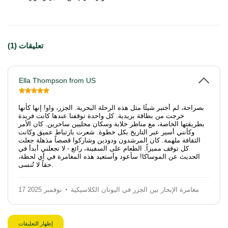
تعليقات (1)
Ella Thompson from US
بصراحة، لم أختبر شيئًا مثل هذه الرحلة البحرية. الجزر، واو! إنها كأنها
خرجت من بطاقة بريدية. كل واحدة توقفنا عندها كانت فريدة
بطريقتها الخاصة، مع مناظر خلابة وسكان محليين ساحرين. كان الأمر
وكأنني أسير عبر التاريخ بكل خطوة. شعرت بارتباط عميق وكانت
الثقافة ملهمة. كان المرشدون ودودين وشاركوا قصصاً مذهلة جعلت
كل توقف مميزاً. الطعام على السفينة، رائع - لا تجعلني أبدأ في
الحديث عن الموساكا! سأعود وأستعيد هذه المغامرة في أي لحظة،
حقاً لا تُنسى.
مغامرة الإبحار بين الجزر في اليونان الكلاسيكية
17 نوفمبر 2025
إظهار التعليقات