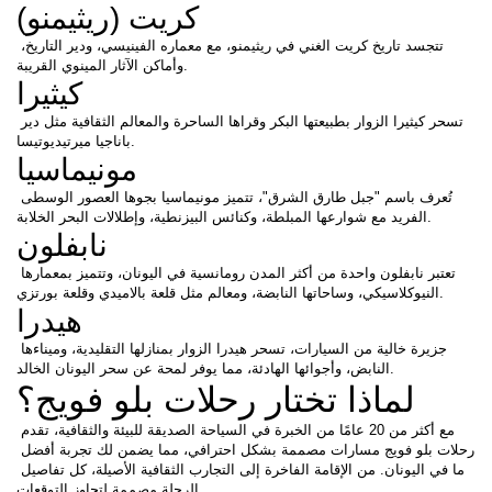
كريت (ريثيمنو)
تتجسد تاريخ كريت الغني في ريثيمنو، مع معماره الفينيسي، ودير التاريخ، 
وأماكن الآثار المينوي القريبة.
كيثيرا
تسحر كيثيرا الزوار بطبيعتها البكر وقراها الساحرة والمعالم الثقافية مثل دير 
باناجيا ميرتيديوتيسا.
مونيماسيا
تُعرف باسم "جبل طارق الشرق"، تتميز مونيماسيا بجوها العصور الوسطى 
الفريد مع شوارعها المبلطة، وكنائس البيزنطية، وإطلالات البحر الخلابة.
نابفلون
تعتبر نابفلون واحدة من أكثر المدن رومانسية في اليونان، وتتميز بمعمارها 
النيوكلاسيكي، وساحاتها النابضة، ومعالم مثل قلعة بالاميدي وقلعة بورتزي.
هيدرا
جزيرة خالية من السيارات، تسحر هيدرا الزوار بمنازلها التقليدية، وميناءها 
النابض، وأجوائها الهادئة، مما يوفر لمحة عن سحر اليونان الخالد.
لماذا تختار رحلات بلو فويج؟
مع أكثر من 20 عامًا من الخبرة في السياحة الصديقة للبيئة والثقافية، تقدم 
رحلات بلو فويج مسارات مصممة بشكل احترافي، مما يضمن لك تجربة أفضل 
ما في اليونان. من الإقامة الفاخرة إلى التجارب الثقافية الأصيلة، كل تفاصيل 
الرحلة مصممة لتجاوز التوقعات.