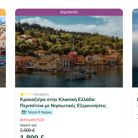
Δημοφιλής
5.00
1
Εκτίμηση
Κρουαζιέρα στην Κλασική Ελλάδα:
Περιπέτεια με Νησιωτικές Εξερευνήσεις
7 Νύχτα 8 Ημέρες
έκπτωση %10
Αρχική τιμή
2,000 £
1,800 £