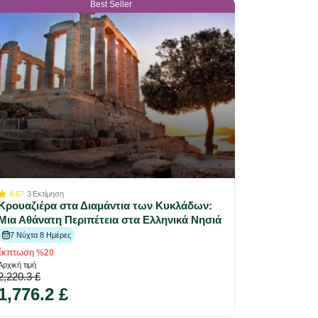
Best Seller
4.67
3
Εκτίμηση
Κρουαζιέρα στα Διαμάντια των Κυκλάδων:
Μια Αθάνατη Περιπέτεια στα Ελληνικά Νησιά
7 Νύχτα 8 Ημέρες
έκπτωση %20
Αρχική τιμή
2,220.3 £
1,776.2 £