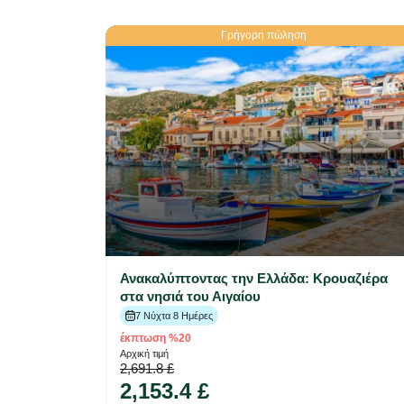
Γρήγορη πώληση
Ανακαλύπτοντας την Ελλάδα: Κρουαζιέρα
στα νησιά του Αιγαίου
7 Νύχτα 8 Ημέρες
έκπτωση %20
Αρχική τιμή
2,691.8 £
2,153.4 £