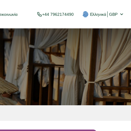
ικοινωνία
+44 7962174490
Ελληνικά
GBP