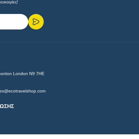
ευκαιρίες!
ας.
συνδυάζουν χαλάρωση με εξερεύνηση.
λλινα νερά, απομονωμένους κόλπους και γοητευτικά
monton London N9 7HE
les@ecotravelshop.com
ΥΩΣΗΣ