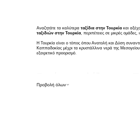
Αναζητάτε τα καλύτερα
ταξίδια στην Τουρκία
και αξέχ
ταξιδιών στην Τουρκία
, περιπέτειες σε μικρές ομάδες, 
Η Τουρκία είναι ο τόπος όπου Ανατολή και Δύση συναντ
Καππαδοκίας μέχρι τα κρυστάλλινα νερά της Μεσογείου
εξαιρετικό προορισμό.
Γιατί να επιλέξετε την 
Προβολή όλων
Η Τουρκία είναι ένας από τους πιο πολυδιάστατους ταξι
Πολιτιστικές και ιστορικές εκδρομές στην
Μικρές ομαδικές εκδρομές στην Τουρκία
Πολυτελείς διακοπές στην Τουρκία
Εμπειρίες Blue Cruise στην Τουρκία
Ιδιωτικά πακέτα εκδρομών στην Τουρκία
Οικογενειακές διακοπές στην Τουρκία
Μέλι σε διακοπές στην Τουρκία