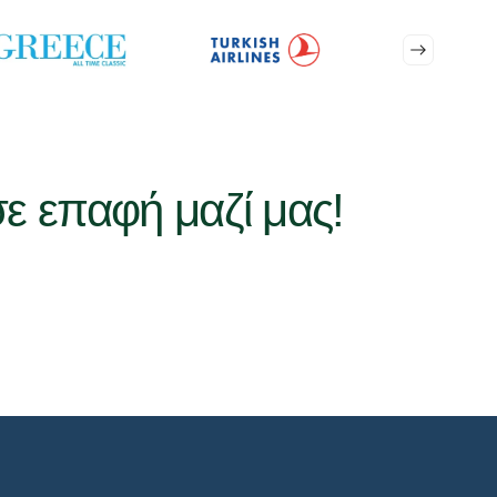
ονται σταθερά μεταξύ των πιο ικανοποιητικών
α
σε επαφή μαζί μας!
αριών και παγκόσμιας κλάσης κουζίνας. Οι
εκδρομές
 από τα κυριότερα σημεία κάθε
πακέτου εκδρομής στην
υ κλείνουν
πολιτιστικές εκδρομές στην Τουρκία
.