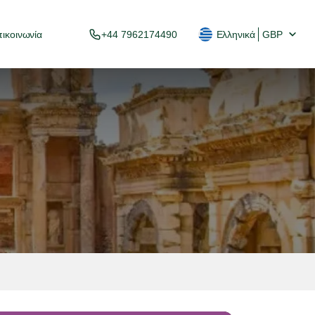
ικοινωνία
+44 7962174490
Ελληνικά
GBP