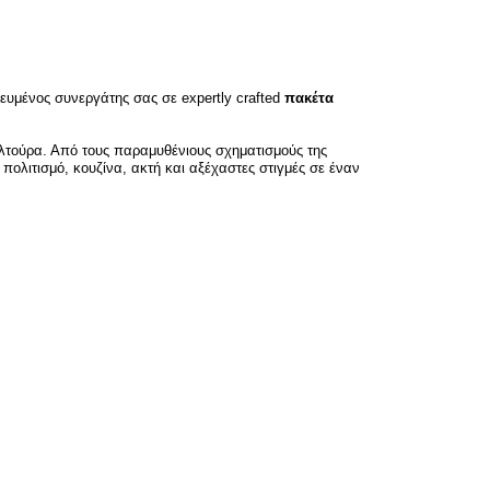
κευμένος συνεργάτης σας σε expertly crafted
πακέτα
υλτούρα. Από τους παραμυθένιους σχηματισμούς της
πολιτισμό, κουζίνα, ακτή και αξέχαστες στιγμές σε έναν
ές σας;