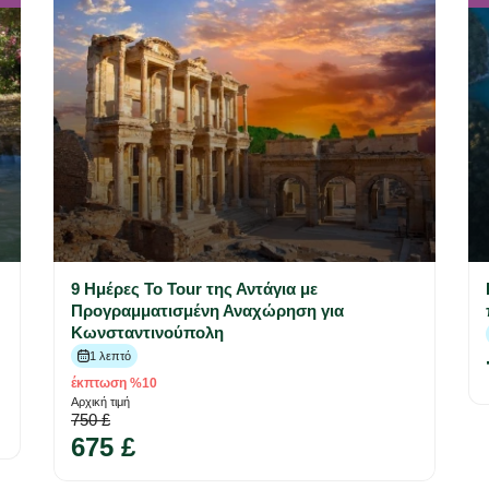
9 Ημέρες Το Tour της Αντάγια με
Προγραμματισμένη Αναχώρηση για
Κωνσταντινούπολη
1 λεπτό
έκπτωση %10
Αρχική τιμή
750 £
675 £