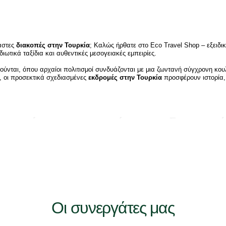
αστες
διακοπές στην Τουρκία
; Καλώς ήρθατε στο Eco Travel Shop – εξειδι
ιδιωτικά ταξίδια και αυθεντικές μεσογειακές εμπειρίες.
ιούνται, όπου αρχαίοι πολιτισμοί συνδυάζονται με μια ζωντανή σύγχρονη κο
, οι προσεκτικά σχεδιασμένες
εκδρομές στην Τουρκία
προσφέρουν ιστορία, 
Τουρκία για τις επόμενες διακοπ
διωτικούς προορισμούς του κόσμου. Είτε αναζητάτε:
 Τουρκία
Οι συνεργάτες μας