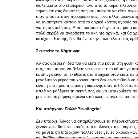
διαλείμματα στο εξωτερικό. Ένα από τα κύρια πλεονεκτήμ
πηγαίνετε στις διακοπές σας και μπορείτε να είστε σίγου
όταν φτάσετε στον προορισμό σας. Ένα άλλο πλεονέκτημα 
να ανακτήσετε κάποιο από το αρχικό κόστος αγοράς του 
για τη σύνταξή σας. Αυτό, ωστόσο, οδηγεί στο πρώτο και
πολύ ακριβό να αγοράσετε το ακίνητο αρχικά, και θα χρε
κατέχετε. Επίσης, δεν θα έχετε την πολυτέλεια μιας ομ
Σκεφτείτε το Κάμπινγκ;
Αν σας αρέσει η ιδέα του να είστε πιο κοντά στη φύση κ
σας, τότε μπορεί να θέλετε να σκεφτείτε το κάμπινγκ κα
κάμπινγκ είναι ότι εκτίθεστε στα στοιχεία όταν είστε σε 
μεγαλύτερο μέρος του χρόνου αυτό δεν είναι πιθανό να 
είναι η πιο προσιτή επιλογή διαμονής όταν ταξιδεύετε, κ
απλά να μαζέψετε τη σκηνή σας και να μετακομίσετε σε 
μην είστε περιτριγυρισμένοι από όλες τις ανέσεις του σπ
Και υπάρχουν Πολλά Ξενοδοχεία!
Δεν υπάρχει λόγος να απαριθμήσουμε τα πλεονεκτήματα κ
ξενοδοχείο, θα είστε κακός από επιλογές στην Τουρκία, κ
να μάθετε ότι υπάρχουν πολλές νέες γενιές οικολογικών 
και διεβδομαδιαίες παραμονές, ωστόσο αν σκοπεύετε να 