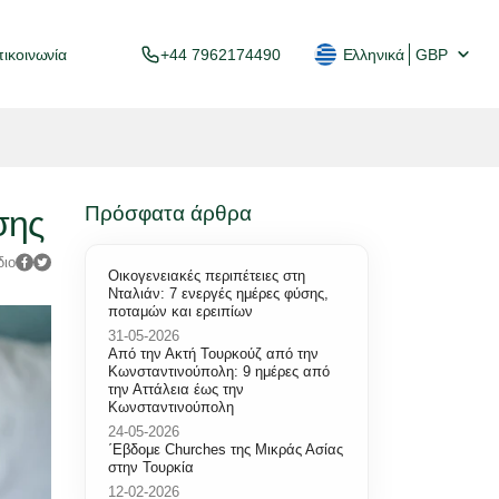
ικοινωνία
+44 7962174490
Ελληνικά
GBP
Πρόσφατα άρθρα
σης
διο
Οικογενειακές περιπέτειες στη
Νταλιάν: 7 ενεργές ημέρες φύσης,
ποταμών και ερειπίων
31-05-2026
Από την Ακτή Τουρκούζ από την
Κωνσταντινούπολη: 9 ημέρες από
την Αττάλεια έως την
Κωνσταντινούπολη
24-05-2026
΄Εβδομε Churches της Μικράς Ασίας
στην Τουρκία
12-02-2026