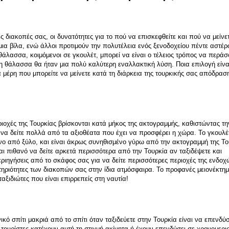
ς διακοπές σας, οι δυνατότητες για το πού να επισκεφθείτε και πού να μείνετε
ια βίλα, ενώ άλλοι προτιμούν την πολυτέλεια ενός ξενοδοχείου πέντε αστέρω
θάλασσα, κοιμόμενοι σε γκουλέτ, μπορεί να είναι ο τέλειος τρόπος να περάσο
τη θάλασσα θα ήταν μια πολύ καλύτερη εναλλακτική λύση. Ποια επιλογή είναι
μέρη που μπορείτε να μείνετε κατά τη διάρκεια της τουρκικής σας απόδραση
εριοχές της Τουρκίας βρίσκονται κατά μήκος της ακτογραμμής, καθιστώντας την
α δείτε πολλά από τα αξιοθέατα που έχει να προσφέρει η χώρα. Το γκουλέτ 
νο από ξύλο, και είναι άκρως συνηθισμένο γύρω από την ακτογραμμή της Του
ναι πιθανό να δείτε αρκετά περισσότερα από την Τουρκία αν ταξιδέψετε και 
εριηγήσεις από το σκάφος σας για να δείτε περισσότερες περιοχές της ενδοχώ
τηριότητες των διακοπών σας στην ίδια ατμόσφαιρα. Το προφανές μειονέκτημ
ταξιδιώτες που είναι επιρρεπείς στη ναυτία!
ικό σπίτι μακριά από το σπίτι όταν ταξιδεύετε στην Τουρκία είναι να επενδύσ
 τουρίστες κατέχουν αυτή τη στιγμή ακίνητα ή έχουν επενδύσει σε χρονομερισ