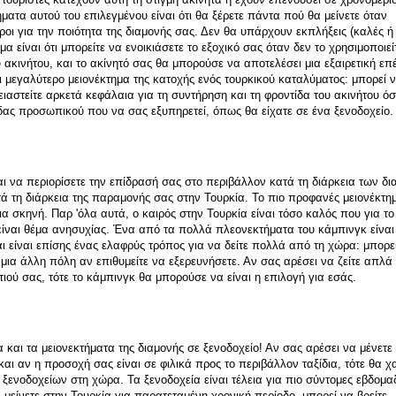
ατα αυτού του επιλεγμένου είναι ότι θα ξέρετε πάντα πού θα μείνετε όταν 
ροι για την ποιότητα της διαμονής σας. Δεν θα υπάρχουν εκπλήξεις (καλές ή 
είναι ότι μπορείτε να ενοικιάσετε το εξοχικό σας όταν δεν το χρησιμοποιείτ
ακινήτου, και το ακίνητό σας θα μπορούσε να αποτελέσει μια εξαιρετική επ
 μεγαλύτερο μειονέκτημα της κατοχής ενός τουρκικού καταλύματος: μπορεί να
ιαστείτε αρκετά κεφάλαια για τη συντήρηση και τη φροντίδα του ακινήτου όσο
άδας προσωπικού που να σας εξυπηρετεί, όπως θα είχατε σε ένα ξενοδοχείο.
αι να περιορίσετε την επίδρασή σας στο περιβάλλον κατά τη διάρκεια των δι
τά τη διάρκεια της παραμονής σας στην Τουρκία. Το πιο προφανές μειονέκτημ
μια σκηνή. Παρ 'όλα αυτά, ο καιρός στην Τουρκία είναι τόσο καλός που για το 
είναι θέμα ανησυχίας. Ένα από τα πολλά πλεονεκτήματα του κάμπινγκ είναι ό
αι είναι επίσης ένας ελαφρύς τρόπος για να δείτε πολλά από τη χώρα: μπορεί
μια άλλη πόλη αν επιθυμείτε να εξερευνήσετε. Αν σας αρέσει να ζείτε απλά 
ιτιού σας, τότε το κάμπινγκ θα μπορούσε να είναι η επιλογή για εσάς.
αι τα μειονεκτήματα της διαμονής σε ξενοδοχείο! Αν σας αρέσει να μένετε 
αι αν η προσοχή σας είναι σε φιλικά προς το περιβάλλον ταξίδια, τότε θα χα
ξενοδοχείων στη χώρα. Τα ξενοδοχεία είναι τέλεια για πιο σύντομες εβδομαδι
μείνετε στην Τουρκία για παρατεταμένη χρονική περίοδο, μπορεί να βρείτε 