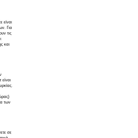
 είναι 
ν. Για 
υν τις 
 
ς και 
 
είναι 
ρκίας. 
ρας) 
α των 
ετε σε 
τικά 