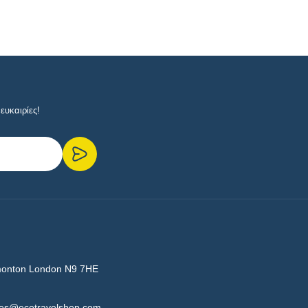
ευκαιρίες!
monton London N9 7HE
les@ecotravelshop.com