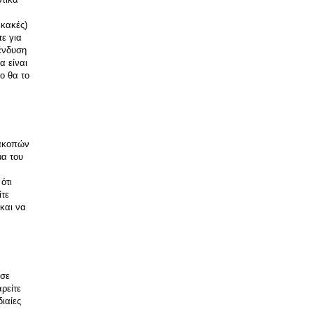
κακές) 
ε για 
ένδυση 
 είναι 
 θα το 
ακοπών 
α του 
τι 
τε 
και να 
σε 
ρείτε 
αίες 