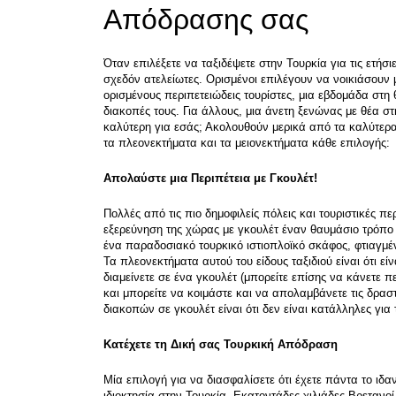
Απόδρασης σας
Όταν επιλέξετε να ταξιδέψετε στην Τουρκία για τις ετήσιε
σχεδόν ατελείωτες. Ορισμένοι επιλέγουν να νοικιάσουν μ
ορισμένους περιπετειώδεις τουρίστες, μια εβδομάδα στη 
διακοπές τους. Για άλλους, μια άνετη ξενώνας με θέα σ
καλύτερη για εσάς; Ακολουθούν μερικά από τα καλύτερα 
τα πλεονεκτήματα και τα μειονεκτήματα κάθε επιλογής:
Απολαύστε μια Περιπέτεια με Γκουλέτ!
Πολλές από τις πιο δημοφιλείς πόλεις και τουριστικές π
εξερεύνηση της χώρας με γκουλέτ έναν θαυμάσιο τρόπο ν
ένα παραδοσιακό τουρκικό ιστιοπλοϊκό σκάφος, φτιαγμέ
Τα πλεονεκτήματα αυτού του είδους ταξιδιού είναι ότι εί
διαμείνετε σε ένα γκουλέτ (μπορείτε επίσης να κάνετε π
και μπορείτε να κοιμάστε και να απολαμβάνετε τις δρασ
διακοπών σε γκουλέτ είναι ότι δεν είναι κατάλληλες για 
Κατέχετε τη Δική σας Τουρκική Απόδραση
Μία επιλογή για να διασφαλίσετε ότι έχετε πάντα το ιδαν
ιδιοκτησία στην Τουρκία. Εκατοντάδες χιλιάδες Βρετανοί