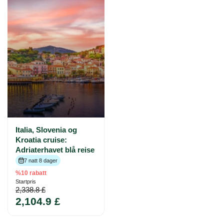
Italia, Slovenia og
Kroatia cruise:
Adriaterhavet blå reise
7 natt 8 dager
%10 rabatt
Startpris
2,338.8 £
2,104.9 £