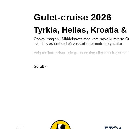
Gulet-cruise 2026
Tyrkia, Hellas, Kroatia 
Opplev magien i Middelhavet med våre nøye kuraterte
Gu
livet til sjøs ombord på vakkert utformede tre-yachter.
Velg mellom
privat leie gulet cruise
eller
delt lugar seil
Se alt
Hva er en Gulet-crui
En
gulet
er en tradisjonell håndlaget tre-yacht designet f
Om bord kan du nyte:
✔ En-suite luger
✔ Romslige soldekk
✔ Profesjonelt mannskap (kaptein, kokk & vertinne)