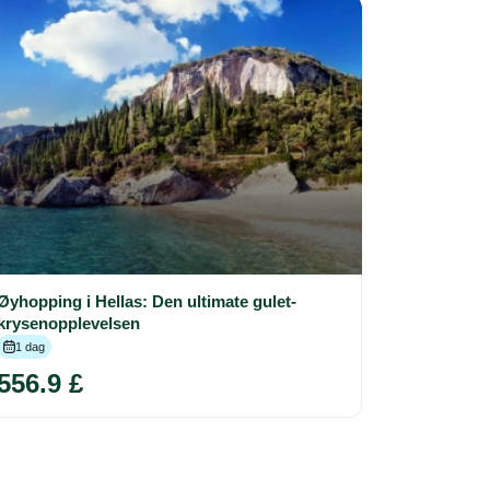
Øyhopping i Hellas: Den ultimate gulet-
krysenopplevelsen
1 dag
556.9 £