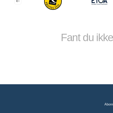
✔ Fersk middelhavsmat
✔ Daglige svømmetopper i avsides bukter
✔ Avslappet, boutique-stil atmosfære
Ingen seilferdigheter kreves — slapp bare av og nyt.
Fant du ikke
Våre Gulet-cruise des
Tyrkia Gulet Cruises – D
Seil langs den spektakulære tyrkiske rivieraen fra:
• Bodrum
• Fethiye
• Marmaris
• Göcek
Høydepunkter inkluderer:
Abonn
Skjulte turkise bukter