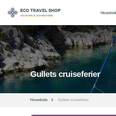
Hovedsid
Gullets cruiseferier
Hovedside
Gullets cruiseferier