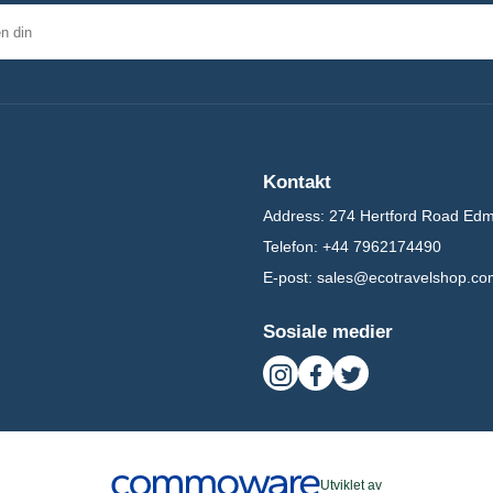
ulet cruise-destinasjoner.
Øyhopping i Egeerhavet
Kontakt
n avslappet seilrute.
Address:
274 Hertford Road Ed
Telefon:
+44 7962174490
E-post:
sales@ecotravelshop.co
Sosiale medier
Utviklet av