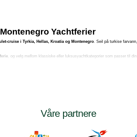
& Montenegro Yachtferier
let-cruise i Tyrkia, Hellas, Kroatia og Montenegro
. Seil på turkise farvann
ferie
, og velg mellom klassiske eller luksusyachtkategorier som passer til din r
se?
or komfortabel kystseiling. Originert i Tyrkia, er gulets nå en av de mest etter
Våre partnere