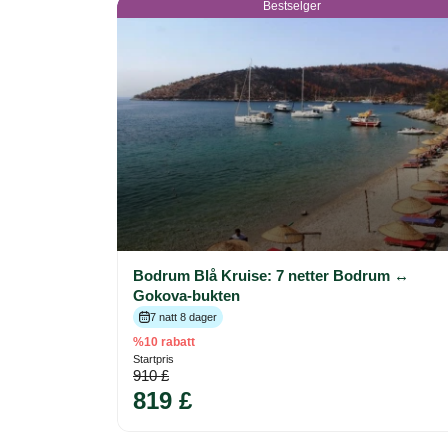
Bestselger
Bodrum Blå Kruise: 7 netter Bodrum ↔
Gokova-bukten
7 natt 8 dager
%10 rabatt
Startpris
910 £
819 £