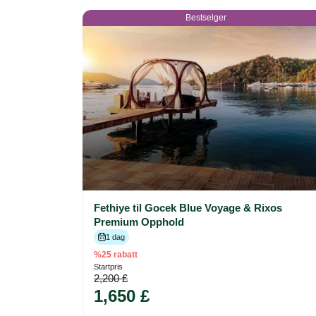
Bestselger
Fethiye til Gocek Blue Voyage & Rixos
Premium Opphold
1 dag
%25 rabatt
Startpris
2,200 £
1,650 £