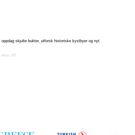
, oppdag skjulte bukter, utforsk historiske kystbyer og nyt
eise stil.
traktede seilopplevelsene i Middelhavet.