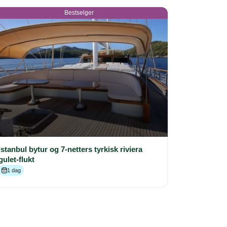
Bestselger
Istanbul bytur og 7-netters tyrkisk riviera
gulet-flukt
1 dag