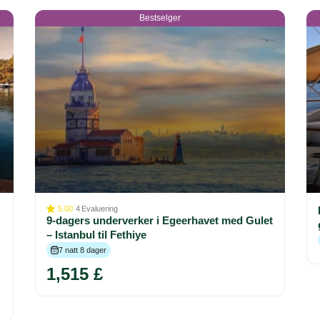
Bestselger
5.00
4
Evaluering
9-dagers underverker i Egeerhavet med Gulet
– Istanbul til Fethiye
7 natt 8 dager
1,515 £