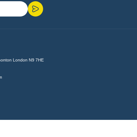
monton London N9 7HE
m