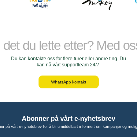
 det du lette etter? Med o
tinasjoner
Du kan kontakte oss for flere turer eller andre ting. Du
kan nå vårt supportteam 24/7.
en turkise kysten
WhatsApp kontakt
Abonner på vårt e-nyhetsbrev
er på vårt e-nyhetsbrev for å bli umiddelbart informert om kampanjer og mulig