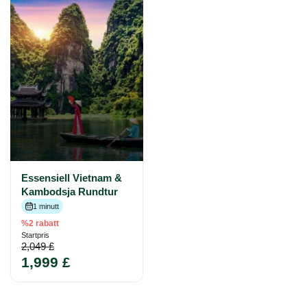
Essensiell Vietnam &
Kambodsja Rundtur
1 minutt
%2 rabatt
Startpris
2,049 £
1,999 £