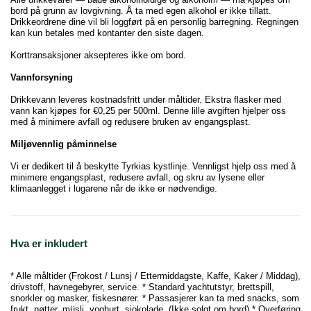
bord på grunn av lovgivning. Å ta med egen alkohol er ikke tillatt.
Drikkeordrene dine vil bli loggført på en personlig barregning. Regningen
kan kun betales med kontanter den siste dagen.
Korttransaksjoner aksepteres ikke om bord.
Vannforsyning
Drikkevann leveres kostnadsfritt under måltider. Ekstra flasker med
vann kan kjøpes for €0,25 per 500ml. Denne lille avgiften hjelper oss
med å minimere avfall og redusere bruken av engangsplast.
Miljøvennlig påminnelse
Vi er dedikert til å beskytte Tyrkias kystlinje. Vennligst hjelp oss med å
minimere engangsplast, redusere avfall, og skru av lysene eller
klimaanlegget i lugarene når de ikke er nødvendige.
Hva er inkludert
* Alle måltider (Frokost / Lunsj / Ettermiddagste, Kaffe, Kaker / Middag),
drivstoff, havnegebyrer, service. * Standard yachtutstyr, brettspill,
snorkler og masker, fiskesnører. * Passasjerer kan ta med snacks, som
frukt, nøtter, müsli, yoghurt, sjokolade. (Ikke solgt om bord) * Overføring