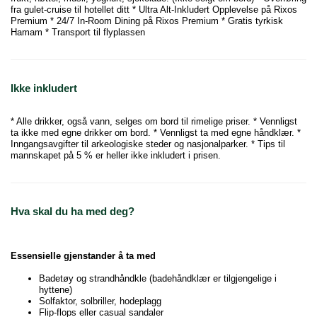
fra gulet-cruise til hotellet ditt * Ultra Alt-Inkludert Opplevelse på Rixos
Premium * 24/7 In-Room Dining på Rixos Premium * Gratis tyrkisk
Hamam * Transport til flyplassen
Ikke inkludert
* Alle drikker, også vann, selges om bord til rimelige priser. * Vennligst
ta ikke med egne drikker om bord. * Vennligst ta med egne håndklær. *
Inngangsavgifter til arkeologiske steder og nasjonalparker. * Tips til
mannskapet på 5 % er heller ikke inkludert i prisen.
Hva skal du ha med deg?
Essensielle gjenstander å ta med
Badetøy og strandhåndkle (badehåndklær er tilgjengelige i
hyttene)
Solfaktor, solbriller, hodeplagg
Flip-flops eller casual sandaler