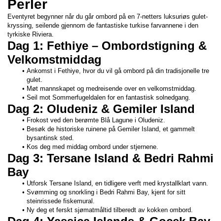
Perler
Eventyret begynner når du går ombord på en 7-netters luksuriøs gulet-
kryssing, seilende gjennom de fantastiske turkise farvannene i den 
tyrkiske Riviera.
Dag 1: Fethiye – Ombordstigning & 
Velkomstmiddag
Ankomst i Fethiye, hvor du vil gå ombord på din tradisjonelle tre 
gulet.
Møt mannskapet og medreisende over en velkomstmiddag.
Seil mot Sommerfugeldalen for en fantastisk solnedgang.
Dag 2: Oludeniz & Gemiler Island
Frokost ved den berømte Blå Lagune i Oludeniz.
Besøk de historiske ruinene på Gemiler Island, et gammelt 
bysantinsk sted.
Kos deg med middag ombord under stjernene.
Dag 3: Tersane Island & Bedri Rahmi 
Bay
Utforsk Tersane Island, en tidligere verft med krystallklart vann.
Svømming og snorkling i Bedri Rahmi Bay, kjent for sitt 
steinrissede fiskemural.
Ny deg et ferskt sjømatmåltid tilberedt av kokken ombord.