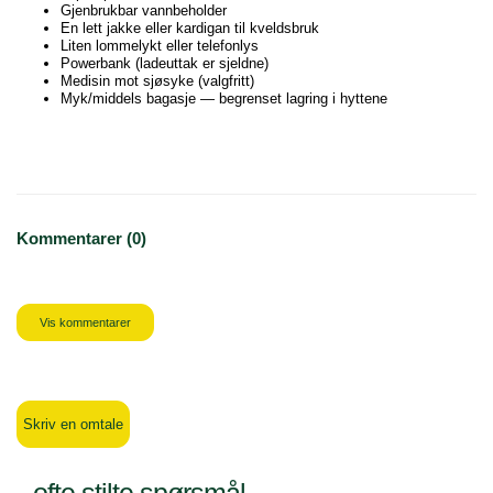
Gjenbrukbar vannbeholder
En lett jakke eller kardigan til kveldsbruk
Liten lommelykt eller telefonlys
Powerbank (ladeuttak er sjeldne)
Medisin mot sjøsyke (valgfritt)
Myk/middels bagasje — begrenset lagring i hyttene
Kommentarer (0)
Vis kommentarer
Skriv en omtale