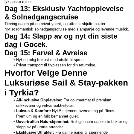
lykianske ruiner.
Dag 13: Eksklusiv Yachtopplevelse 
& Solnedgangscruise
Tilbring dagen på en privat yacht, og utforsk skjulte bukter.
Nyt et romantisk solnedgangscruise med sjampanje og levende musikk.
Dag 14: Slapp av og nyt din siste 
dag i Gocek.
Dag 15: Farvel & Avreise
Nyt en rolig frokost med utsikt til sjøen.
Privat transport til flyplassen for din returreise.
Hvorfor Velge Denne 
Luksuriøse Sail & Stay-pakken 
i Tyrkia?
All-Inclusive Opplevelse:
 Fra gourmetmat til premium 
drikkevarer og velværeaktiviteter.
Luksus & Komfort:
 Nyt 5-stjerners overnatting på Rixos 
Premium og en fullt bemannet gulet.
Uovertruffen Naturskjønnhet:
 Seil gjennom uspolerte bukter og 
slapp av på urørte strender.
Eksklusive Utflukter:
 Fra gamle ruiner til spennende 