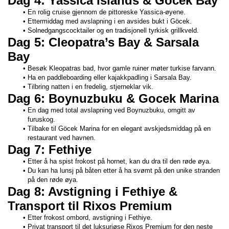
Dag 4: Yassica Islands & Gocek Bay
En rolig cruise gjennom de pittoreske Yassica-øyene.
Ettermiddag med avslapning i en avsides bukt i Göcek.
Solnedgangscocktailer og en tradisjonell tyrkisk grillkveld.
Dag 5: Cleopatra’s Bay & Sarsala 
Bay
Besøk Kleopatras bad, hvor gamle ruiner møter turkise farvann.
Ha en paddleboarding eller kajakkpadling i Sarsala Bay.
Tilbring natten i en fredelig, stjerneklar vik.
Dag 6: Boynuzbuku & Gocek Marina
En dag med total avslapning ved Boynuzbuku, omgitt av 
furuskog.
Tilbake til Göcek Marina for en elegant avskjedsmiddag på en 
restaurant ved havnen.
Dag 7: Fethiye
Etter å ha spist frokost på hornet, kan du dra til den røde øya.
Du kan ha lunsj på båten etter å ha svømt på den unike stranden 
på den røde øya.
Dag 8: Avstigning i Fethiye & 
Transport til Rixos Premium
Etter frokost ombord, avstigning i Fethiye.
Privat transport til det luksuriøse Rixos Premium for den neste 