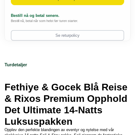
Bestill nå og betal senere.
Bestill nå, betal når som helst før turen starter.
Se returpolicy
Turdetaljer
Fethiye & Gocek Blå Reise 
& Rixos Premium Opphold
Det Ultimate 14-Natts 
Luksuspakken
Opplev den perfekte blandingen av eventyr og nytelse med vår 