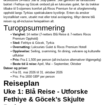
eksklusive 14-natts Sail & Stay-pakke. Seil gjennom de fantastiske 
buktet i Fethiye og Göcek ombord på en luksuriøs gulet, før du trekker 
tilbake til 5-stjerners komfort på Rixos Premium for et uforglemmelig 
opphold langs Tyrkias spektakulære kystlinje. Enten du ønsker 
krystallklart vann, utsøkt mat eller total avslapning, tilbyr denne blå 
reisen og all-inclusive feriepakken alt.
Turoppsummering
Varighet:
 14 netter (7-netters Blå Reise & 7-netters Rixos 
Premium Opphold)
Sted:
 Fethiye & Göcek, Tyrkia
Overnatting:
 Luksuriøs Gulet & Rixos Premium Hotell
Opplevelse:
 Seiling, svømming, fin dining, velvære og kulturelle 
utflukter
Pris:
 Fra £ 1,500 per person (all-inclusive alternativer tilgjengelig)
Beste tid å reise:
 April, Mai – September, Oktober
Datoer og priser:
Fra 01. mai 2026 til 31. oktober 2026
Pris: Fra 1650 GBP per person
Reiseplan
Uke 1: Blå Reise - Utforske 
Fethiye & Göcek’s Skjulte 