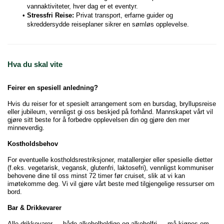
vannaktiviteter, hver dag er et eventyr.
Stressfri Reise:
 Privat transport, erfarne guider og 
skreddersydde reiseplaner sikrer en sømløs opplevelse.
Hva du skal vite
Feirer en spesiell anledning?
Hvis du reiser for et spesielt arrangement som en bursdag, bryllupsreise
eller jubileum, vennligst gi oss beskjed på forhånd. Mannskapet vårt vil
gjøre sitt beste for å forbedre opplevelsen din og gjøre den mer
minneverdig.
Kostholdsbehov
For eventuelle kostholdsrestriksjoner, matallergier eller spesielle dietter
(f.eks. vegetarisk, vegansk, glutenfri, laktosefri), vennligst kommuniser
behovene dine til oss minst 72 timer før cruiset, slik at vi kan
imøtekomme deg. Vi vil gjøre vårt beste med tilgjengelige ressurser om
bord.
Bar & Drikkevarer
Alle drikkevarer — både alkoholholdige og alkoholfri — må kjøpes om