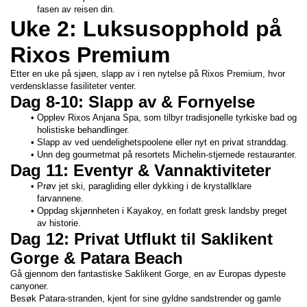
fasen av reisen din.
Uke 2: Luksusopphold på 
Rixos Premium
Etter en uke på sjøen, slapp av i ren nytelse på Rixos Premium, hvor 
verdensklasse fasiliteter venter.
Dag 8-10: Slapp av & Fornyelse
Opplev Rixos Anjana Spa, som tilbyr tradisjonelle tyrkiske bad og 
holistiske behandlinger.
Slapp av ved uendelighetspoolene eller nyt en privat stranddag.
Unn deg gourmetmat på resortets Michelin-stjernede restauranter.
Dag 11: Eventyr & Vannaktiviteter
Prøv jet ski, paragliding eller dykking i de krystallklare 
farvannene.
Oppdag skjønnheten i Kayakoy, en forlatt gresk landsby preget 
av historie.
Dag 12: Privat Utflukt til Saklikent 
Gorge & Patara Beach
Gå gjennom den fantastiske Saklikent Gorge, en av Europas dypeste 
canyoner.
Besøk Patara-stranden, kjent for sine gyldne sandstrender og gamle 