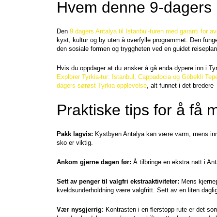
Hvem denne 9-dagers r
Den 
9 dagers Antalya til Istanbul-turen med garanti for a
kyst, kultur og by uten å overfylle programmet. Den funge
den sosiale formen og tryggheten ved en guidet reiseplan
Hvis du oppdager at du ønsker å gå enda dypere inn i Tyrk
Explorer Tyrkia-tur: Istanbul, Cappadocia og Göbekli Tep
dagers sørøst-Tyrkia-opplevelse
, alt funnet i det bredere 
Praktiske tips for å få 
Pakk lagvis:
 Kystbyen Antalya kan være varm, mens innl
sko er viktig.
Ankom gjerne dagen før:
 Å tilbringe en ekstra natt i Ant
Sett av penger til valgfri ekstraaktiviteter:
 Mens kjernep
kveldsunderholdning være valgfritt. Sett av en liten daglig
Vær nysgjerrig:
 Kontrasten i en flerstopp-rute er det som 