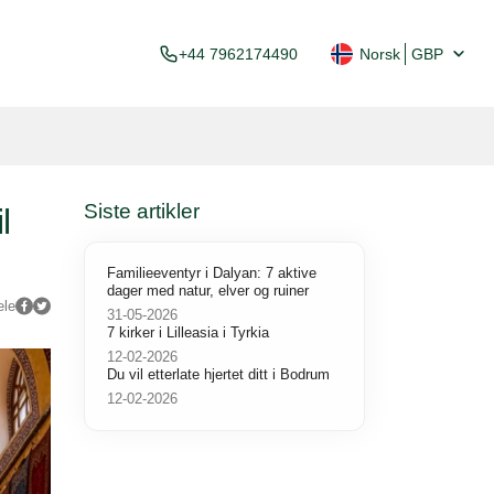
+44 7962174490
Norsk
GBP
Siste artikler
l
Familieeventyr i Dalyan: 7 aktive
dager med natur, elver og ruiner
ele
31-05-2026
7 kirker i Lilleasia i Tyrkia
12-02-2026
Du vil etterlate hjertet ditt i Bodrum
12-02-2026