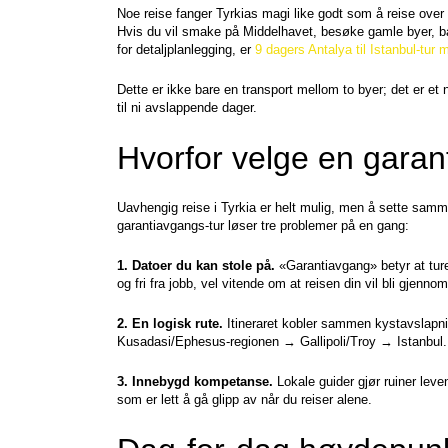
Noe reise fanger Tyrkias magi like godt som å reise over la
Hvis du vil smake på Middelhavet, besøke gamle byer, ba
for detaljplanlegging, er 
9 dagers Antalya til Istanbul-tur 
Dette er ikke bare en transport mellom to byer; det er et
til ni avslappende dager.
Hvorfor velge en garan
Uavhengig reise i Tyrkia er helt mulig, men å sette samme
garantiavgangs-tur løser tre problemer på en gang:
1. Datoer du kan stole på.
 «Garantiavgang» betyr at tur
og fri fra jobb, vel vitende om at reisen din vil bli gjennom
2. En logisk rute.
 Itineraret kobler sammen kystavslapni
Kusadasi/Ephesus-regionen → Gallipoli/Troy → Istanbul. 
3. Innebygd kompetanse.
 Lokale guider gjør ruiner leve
som er lett å gå glipp av når du reiser alene.