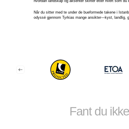
hvordan landskap og aksenter skifter etter hvert som du
Når du sitter med te under de bueformede takene i Istanbul
odyssé gjennom Tyrkias mange ansikter—kyst, landlig, g
Fant du ikke