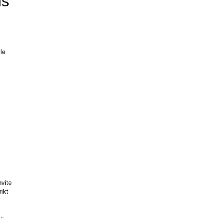
ls
le 
vite 
ikt 