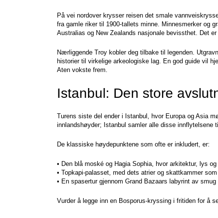
På vei nordover krysser reisen det smale vannveiskrysset 
fra gamle riker til 1900-tallets minne. Minnesmerker og 
Australias og New Zealands nasjonale bevissthet. Det er 
Nærliggende Troy kobler deg tilbake til legenden. Utgravn
historier til virkelige arkeologiske lag. En god guide vil 
Aten vokste frem.
Istanbul: Den store avslu
Turens siste del ender i Istanbul, hvor Europa og Asia m
innlandshøyder; Istanbul samler alle disse innflytelsene til
De klassiske høydepunktene som ofte er inkludert, er:
• Den blå moské og Hagia Sophia, hvor arkitektur, lys og
• Topkapi-palasset, med dets atrier og skattkammer so
• En spasertur gjennom Grand Bazaars labyrint av smug og
Vurder å legge inn en Bosporus-kryssing i fritiden for å 