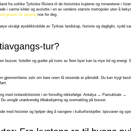
nd fra solrike Tyrkiske Riviera til de historiske kuplene og minaretene i Istanb
de i varme kilder og avslutte i en av verdens største metropoler uten å beky
med garanti for avgang
 noe for deg.
 nøye utvalgt øyeblikksbilde av Tyrkias landskap, historie og dagligliv, sydd s
tiavgangs-tur?
n busser, hoteller og guider på tvers av flere byer kan ta mye tid og energi. E
en gjennomføres selv om bare noen få reisende er påmeldt. Du kan trygt bestill
ført.
ng med innlandshistorie i en fornuftig rekkefølge: Antalya → Pamukkale → 
Du unngår unødvendig tilbakekjøring og overnatting på busser.
nde med historier og hjelper deg å navigere i kulturforskjeller, tipsvaner og spi