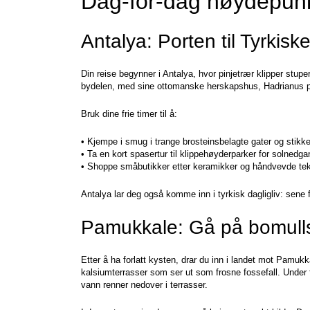
Dag-for-dag høydepunkt
Antalya: Porten til Tyrkisk
Din reise begynner i Antalya, hvor pinjetrær klipper stuper n
bydelen, med sine ottomanske herskapshus, Hadrianus 
Bruk dine frie timer til å:
• Kjempe i smug i trange brosteinsbelagte gater og stikke 
• Ta en kort spasertur til klippehøyderparker for solnedgan
• Shoppe småbutikker etter keramikker og håndvevde tekst
Antalya lar deg også komme inn i tyrkisk dagligliv: sen
Pamukkale: Gå på bomulls
Etter å ha forlatt kysten, drar du inn i landet mot Pamukk
kalsiumterrasser som ser ut som frosne fossefall. Under fø
vann renner nedover i terrasser.