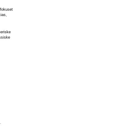
fokuset 
as, 
eriske 
ssiske 
.