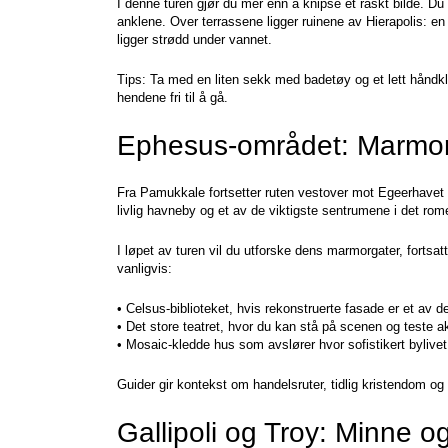
I denne turen gjør du mer enn å knipse et raskt bilde. Du
anklene. Over terrassene ligger ruinene av Hierapolis: en
ligger strødd under vannet.
Tips: Ta med en liten sekk med badetøy og et lett håndkl
hendene fri til å gå.
Ephesus-området: Marmor
Fra Pamukkale fortsetter ruten vestover mot Egeerhavet
livlig havneby og et av de viktigste sentrumene i det romer
I løpet av turen vil du utforske dens marmorgater, forts
vanligvis:
• Celsus-biblioteket, hvis rekonstruerte fasade er et av de
• Det store teatret, hvor du kan stå på scenen og teste ak
• Mosaic-kledde hus som avslører hvor sofistikert bylivet 
Guider gir kontekst om handelsruter, tidlig kristendom og d
Gallipoli og Troy: Minne o