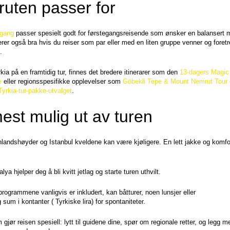
uten passer for
vgang
 passer spesielt godt for førstegangsreisende som ønsker en balansert m
rer også bra hvis du reiser som par eller med en liten gruppe venner og foretr
.
ia på en framtidig tur, finnes det bredere itinerarer som den 
13-dagers Magic 
e
 eller regionsspesifikke opplevelser som 
Göbekli Tepe & Mount Nemrut Tour –
Tyrkia-tur-pakke-utvalget
.
mest mulig ut av turen
andshøyder og Istanbul kveldene kan være kjøligere. En lett jakke og komfor
alya hjelper deg å bli kvitt jetlag og starte turen uthvilt.
rogrammene vanligvis er inkludert, kan båtturer, noen lunsjer eller 
 sum i kontanter ( Tyrkiske lira) for spontaniteter.
gjør reisen spesiell: lytt til guidene dine, spør om regionale retter, og legg mer