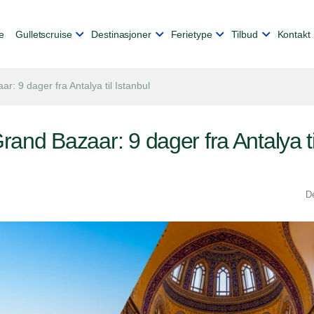
e
Gulletscruise
Destinasjoner
Ferietype
Tilbud
Kontakt
r: 9 dager fra Antalya til Istanbul
rand Bazaar: 9 dager fra Antalya ti
D