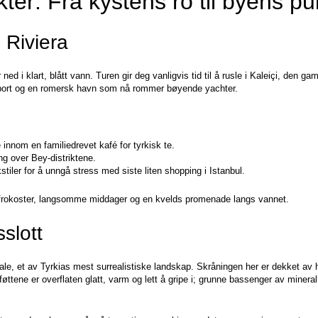
er: Fra kystens ro til byens pu
e Riviera
ed i klart, blått vann. Turen gir deg vanligvis tid til å rusle i Kaleiçi, den gam
port og en romersk havn som nå rommer bøyende yachter.
innom en familiedrevet kafé for tyrkisk te.  

g over Bey-distriktene.  

iler for å unngå stress med siste liten shopping i Istanbul.
e frokoster, langsomme middager og en kvelds promenade langs vannet.
slott
ale, et av Tyrkias mest surrealistiske landskap. Skråningen her er dekket av h
ttene er overflaten glatt, varm og lett å gripe i; grunne bassenger av mineralr