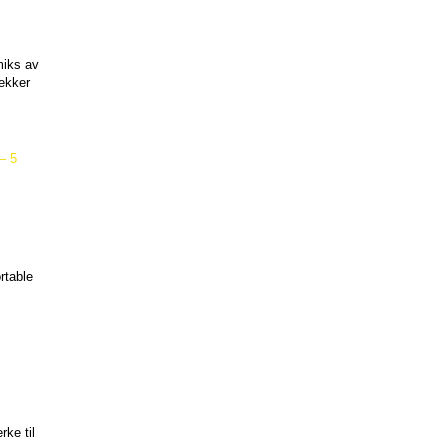
iks av 
ekker 
 5 
table 
ke til 