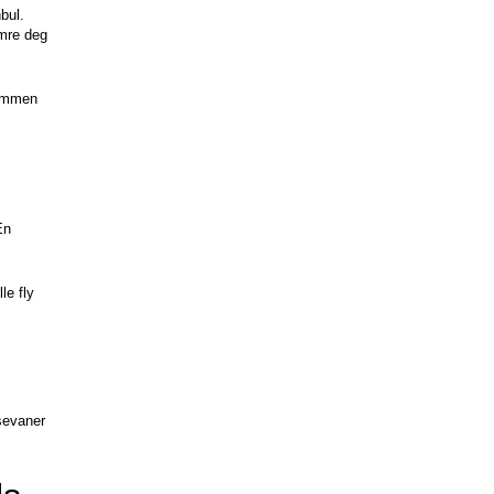
ul. 
mre deg 
ammen 
n 
e fly 
sevaner 