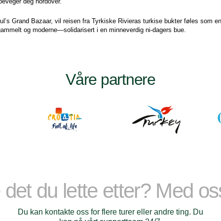
 beveger deg nordover.
’s Grand Bazaar, vil reisen fra Tyrkiske Rivieras turkise bukter føles som en 
ammelt og moderne—solidarisert i en minneverdig ni-dagers bue.
Våre partnere
 det du lette etter? Med o
Du kan kontakte oss for flere turer eller andre ting. Du