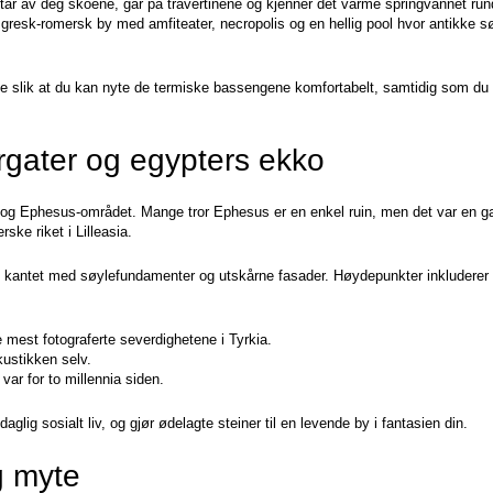
 tar av deg skoene, går på travertinene og kjenner det varme springvannet rund
 gresk-romersk by med amfiteater, necropolis og en hellig pool hvor antikke sø
e slik at du kan nyte de termiske bassengene komfortabelt, samtidig som du 
gater og egypters ekko
 og Ephesus-området. Mange tror Ephesus er en enkel ruin, men det var en ga
ske riket i Lilleasia.
att kantet med søylefundamenter og utskårne fasader. Høydepunkter inkluderer 
 mest fotograferte severdighetene i Tyrkia.  

ustikken selv.  

var for to millennia siden.
aglig sosialt liv, og gjør ødelagte steiner til en levende by i fantasien din.
g myte