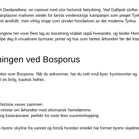
Dardanellene, en vannvei med stor historisk betydning. Ved Gallipoli skifter 
gravplasser markerer steder for første verdenskrigs kampanjen som preget Tyrki
et ærefullt, men viktig stopp som utvider forståelsen av det moderne Tyrkia.
ingene her viser flere lag av bosetning stablet oppå hverandre, og binder Hom
hjelpe deg å visualisere bymurer, porter og hus som fantes århundrer før det kla
tningen ved Bosporus
øtes over Bosporus. Når du ankommer, har du sett små byer, kystresorter og 
 en livlig, kaotisk helhet.
 historie veves sammen.  

m minner om århundrer med ottomansk herredømme.  

 karavansarer, perfekt for siste liten suvenirshopping.
se byens skyline fra vannet og forstå hvordan stredet har formet byens skjebne