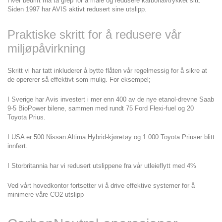
Hver bedrift må ta grep for å måle og redusere karbonavtrykket sitt. 
Siden 1997 har AVIS aktivt redusert sine utslipp.
Praktiske skritt for å redusere vår 
miljøpåvirkning
Skritt vi har tatt inkluderer å bytte flåten vår regelmessig for å sikre at 
de opererer så effektivt som mulig. For eksempel;
I Sverige har Avis investert i mer enn 400 av de nye etanol-drevne Saab 
9-5 BioPower bilene, sammen med rundt 75 Ford Flexi-fuel og 20 
Toyota Prius.
I USA er 500 Nissan Altima Hybrid-kjøretøy og 1 000 Toyota Priuser blitt 
innført.
I Storbritannia har vi redusert utslippene fra vår utleieflytt med 4%
Ved vårt hovedkontor fortsetter vi å drive effektive systemer for å 
minimere våre CO2-utslipp