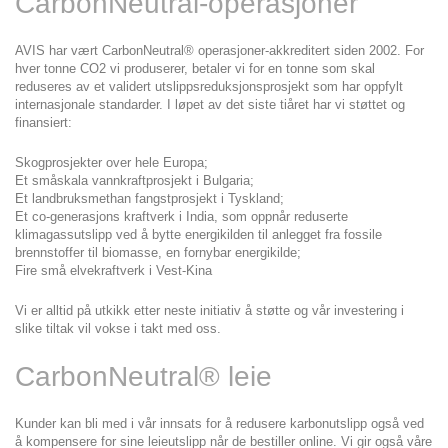
CarbonNeutral-operasjoner
AVIS har vært CarbonNeutral® operasjoner-akkreditert siden 2002. For 
hver tonne CO2 vi produserer, betaler vi for en tonne som skal 
reduseres av et validert utslippsreduksjonsprosjekt som har oppfylt 
internasjonale standarder. I løpet av det siste tiåret har vi støttet og 
finansiert:
Skogprosjekter over hele Europa;
Et småskala vannkraftprosjekt i Bulgaria;
Et landbruksmethan fangstprosjekt i Tyskland;
Et co-generasjons kraftverk i India, som oppnår reduserte 
klimagassutslipp ved å bytte energikilden til anlegget fra fossile 
brennstoffer til biomasse, en fornybar energikilde;
Fire små elvekraftverk i Vest-Kina
Vi er alltid på utkikk etter neste initiativ å støtte og vår investering i 
slike tiltak vil vokse i takt med oss.
CarbonNeutral® leie
Kunder kan bli med i vår innsats for å redusere karbonutslipp også ved 
å kompensere for sine leieutslipp når de bestiller online. Vi gir også våre 