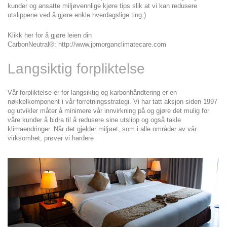
kunder og ansatte miljøvennlige kjøre tips slik at vi kan redusere 
utslippene ved å gjøre enkle hverdagslige ting.)
Klikk her for å gjøre leien din 
CarbonNeutral®: http://www.jpmorganclimatecare.com
Langsiktig forpliktelse
Vår forpliktelse er for langsiktig og karbonhåndtering er en 
nøkkelkomponent i vår forretningsstrategi. Vi har tatt aksjon siden 1997 
og utvikler måter å minimere vår innvirkning på og gjøre det mulig for 
våre kunder å bidra til å redusere sine utslipp og også takle 
klimaendringer. Når det gjelder miljøet, som i alle områder av vår 
virksomhet, prøver vi hardere