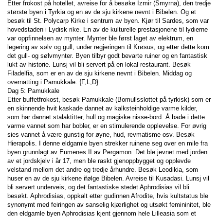
Etter frokost på hotellet, avreise for å besøke Izmir (Smyrna), den tredje 
største byen i Tyrkia og en av de sju kirkene nevnt i Bibelen. Og et 
besøk til St. Polycarp Kirke i sentrum av byen. Kjør til Sardes, som var 
hovedstaden i Lydisk rike. En av de kulturelle prestasjonene til lydierne 
var oppfinnelsen av mynter. Mynter ble først laget av elektrum, en 
legering av sølv og gull, under regjeringen til Krøsus, og etter dette kom 
det gull- og sølvmynter. Byen tilbyr godt bevarte ruiner og en fantastisk 
lukt av historie. Lunsj vil bli servert på en lokal restaurant. Besøk 
Filadelfia, som er en av de sju kirkene nevnt i Bibelen. Middag og 
overnatting i Pamukkale. {F,L,D}
Dag 5: Pamukkale
Etter buffetfrokost, besøk Pamukkale (Bomullsslottet på tyrkisk) som er 
en skinnende hvit kaskade dannet av kalksteinholdige varme kilder, 
som har dannet stalaktitter, hull og magiske nisse-bord. Å bade i dette 
varme vannet som har bobler, er en stimulerende opplevelse. For øvrig 
sies vannet å være gunstig for øyne, hud, revmatisme osv. Besøk 
Hierapolis. I denne eldgamle byen strekker ruinene seg over en mile fra 
byen grunnlagt av Eumenes II av Pergamon. Det ble jevnet med jorden 
av et jordskjelv i år 17, men ble raskt gjenoppbygget og opplevde 
velstand mellom det andre og tredje århundre. Besøk Leodikia, som 
huser en av de sju kirkene ifølge Bibelen. Avreise til Kusadasi. Lunsj vil 
bli servert underveis, og det fantastiske stedet Aphrodisias vil bli 
besøkt. Aphrodisias, oppkalt etter gudinnen Afrodite, hvis kultstatus ble 
synonymt med feiringen av sanselig kjærlighet og utsøkt femininitet, ble 
den eldgamle byen Aphrodisias kjent gjennom hele Lilleasia som et 