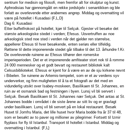
sentrum for medisin og filosofi, men fremfor alt for skulptur og kunst. 
Aphrodisias har gjennomgått en rekke jordskjelv i senantikken og ble 
forlatt av overlevende etter arabernes angrep. Middag og overnatting vil 
være på hotellet i Kusadasi {F,L,D}
Dag 6: Kusadasi
Etter buffetfrokost på hotellet, kjør til Selçuk. Gjester vil besøke det 
største arkeologiske stedet i verden; Efesus. Uovertruffen av noe 
arkeologisk sted noe sted i verden når det gjelder ren størrelse, 
appellerer Efesus til hver besøkende, enten seriøs eller tilfeldig. 
Røttene til dette imponerende stedet går tilbake til det 13. århundre f.Kr. 
De overlevende ruinene av Efesus tilhører den romerske 
imperieperioden. Det er et imponerende amfiteater stort nok til å romme 
24 000 mennesker og et godt bevart og restaurert bibliotek kalt 
Celsusbiblioteket. Efesus er kjent for å være en av de sju kirkene nevnt 
i Bibelen. Se ruinene av Artemis-tempelet, som er et av verdens syv 
underverker, og finn muligheten til å ta et fotografi av det med en 
vidunderlig utsikt over Isabey-moskeen, Basilikaen til St. Johannes, en 
ruin av et osmansk bad og festningen i byen. Lunsj vil bli servert i 
Selçuk. Besøk Basilikaen til St. Johannes nær Selçuk. Det antas at St. 
Johannes bodde i området i de siste årene av sitt liv og er gravlagt 
under basilikaen. Lunsj vil bli servert på en lokal restaurant. Besøk 
Huset til Jomfru Maria, det lille huset hvor Maria bodde fra år 37 til 48, 
som er besøkt av to paver og millioner av pilegrimer. Fortsett til Izmir 
flyplass for fly til Istanbul. Transport til hotellet i Istanbul. Middag og 
overnatting i Istanbul. {F,L}