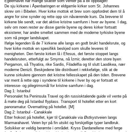
Egeerhavet har mange skatter som venter på å bli oppdaget!
De sju kirkene i Åpenbaringen er eldgamle kirker som St. Johannes 
skrev om i Bibelen. Hver kirke mottok et brev som oppfordret dem til å 
angre for sine synder og rette opp sin nåværende kurs. Da brevene til 
kirkene ble sendt, var det aktive kristne samfunn i hver av byene. I dag, 
selv om noen rester av disse gamle byene og deres kirker fortsatt 
eksisterer, har andre smeltet sammen med de moderne tyrkiske byene 
som nå preger landskapet.
Ifølge legenden lå de 7 kirkene alle langs en godt brukt handelsrute, og 
hver kirke mottok en spesifikk beskjed som skulle leveres til 
menigheten. Den første kirken lå i Efesus, det første stoppet langs 
handelsruten, etterfulgt av Smyrna, nå İzmir, deretter den store byen 
Pergamon, så Thyatira, rike Sardis, Filadelfia og til slutt Laodikea, nær 
moderne Denizli. Beskjedene ble distribuert i rekkefølge, slik at de 
kunne sirkulere gjennom det kristne fellesskapet på den tiden. Brevene 
var ment å rette opp i syndene til kirkene i hver by og er fortsatt et 
interesse- og pilegrimsmål for kristne samfunn i dag.
Dag 1: Istanbul
Personalet fra Peninsula Travel og din russisktalende guide vil vente på 
å møte deg på Istanbul flyplass. Transport til hotellet etter en kort 
panoramatur. Overnatting på hotellet. [M]
Dag 2: Istanbul - Canakkale
Etter frokost på hotellet, kjør til Çanakkale via Østkystveien langs 
Marmarahavet. Veien byr på fin utsikt og forskjellige typer landbruk. 
Solsikker er veldig berømte i området. Kryss Dardanellene med ferge 