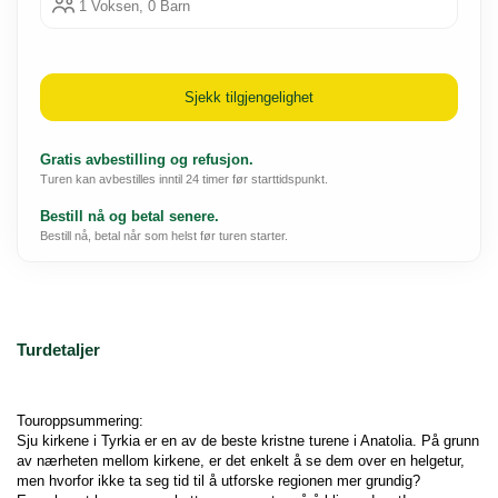
1 Voksen, 0 Barn
Sjekk tilgjengelighet
Gratis avbestilling og refusjon.
Turen kan avbestilles inntil 24 timer før starttidspunkt.
Bestill nå og betal senere.
Bestill nå, betal når som helst før turen starter.
Turdetaljer
Touroppsummering:
Sju kirkene i Tyrkia er en av de beste kristne turene i Anatolia. På grunn 
av nærheten mellom kirkene, er det enkelt å se dem over en helgetur, 
men hvorfor ikke ta seg tid til å utforske regionen mer grundig? 