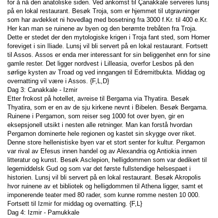
for å nå den anatoliske siden. Ved ankomst til Çanakkale serveres lunsj 
på en lokal restaurant. Besøk Troja, som er hjemmet til utgravninger 
som har avdekket ni hovedlag med bosetning fra 3000 f.Kr. til 400 e.Kr. 
Her kan man se ruinene av byen og den berømte trebåten fra Troja. 
Dette er stedet der den mytologiske krigen i Troja fant sted, som Homer 
foreviget i sin Iliade. Lunsj vil bli servert på en lokal restaurant. Fortsett 
til Assos. Assos er enda mer interessant for sin beliggenhet enn for sine 
gamle rester. Det ligger nordvest i Lilleasia, overfor Lesbos på den 
sørlige kysten av Troad og ved inngangen til Edremitbukta. Middag og 
overnatting vil være i Assos. {F,L,D}
Dag 3: Canakkale - Izmir
Etter frokost på hotellet, avreise til Bergama via Thyatira. Besøk 
Thyatira, som er en av de sju kirkene nevnt i Bibelen. Besøk Bergama. 
Ruinene i Pergamon, som reiser seg 1000 fot over byen, gir en 
eksepsjonell utsikt i nesten alle retninger. Man kan forstå hvordan 
Pergamon dominerte hele regionen og kastet sin skygge over riket. 
Denne store hellenistiske byen var et stort senter for kultur. Pergamon 
var rival av Efesus innen handel og av Alexandria og Antiokia innen 
litteratur og kunst. Besøk Asclepion, helligdommen som var dedikert til 
legemiddelsk Gud og som var det første fullstendige helsespaet i 
historien. Lunsj vil bli servert på en lokal restaurant. Besøk Akropolis 
hvor ruinene av et bibliotek og helligdommen til Athena ligger, samt et 
imponerende teater med 80 rader, som kunne romme nesten 10 000. 
Fortsett til Izmir for middag og overnatting. {F,L}
Dag 4: Izmir - Pamukkale