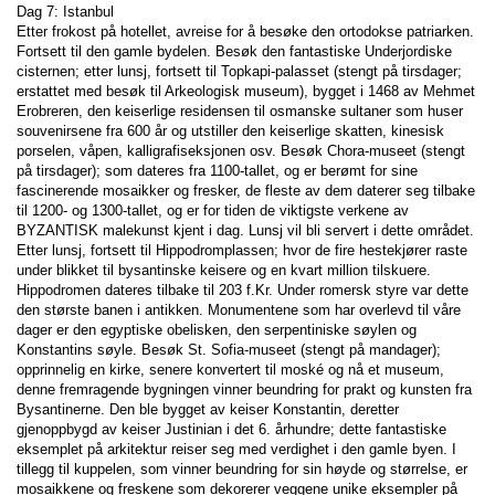
Dag 7: Istanbul
Etter frokost på hotellet, avreise for å besøke den ortodokse patriarken. 
Fortsett til den gamle bydelen. Besøk den fantastiske Underjordiske 
cisternen; etter lunsj, fortsett til Topkapi-palasset (stengt på tirsdager; 
erstattet med besøk til Arkeologisk museum), bygget i 1468 av Mehmet 
Erobreren, den keiserlige residensen til osmanske sultaner som huser 
souvenirsene fra 600 år og utstiller den keiserlige skatten, kinesisk 
porselen, våpen, kalligrafiseksjonen osv. Besøk Chora-museet (stengt 
på tirsdager); som dateres fra 1100-tallet, og er berømt for sine 
fascinerende mosaikker og fresker, de fleste av dem daterer seg tilbake 
til 1200- og 1300-tallet, og er for tiden de viktigste verkene av 
BYZANTISK malekunst kjent i dag. Lunsj vil bli servert i dette området. 
Etter lunsj, fortsett til Hippodromplassen; hvor de fire hestekjører raste 
under blikket til bysantinske keisere og en kvart million tilskuere. 
Hippodromen dateres tilbake til 203 f.Kr. Under romersk styre var dette 
den største banen i antikken. Monumentene som har overlevd til våre 
dager er den egyptiske obelisken, den serpentiniske søylen og 
Konstantins søyle. Besøk St. Sofia-museet (stengt på mandager); 
opprinnelig en kirke, senere konvertert til moské og nå et museum, 
denne fremragende bygningen vinner beundring for prakt og kunsten fra 
Bysantinerne. Den ble bygget av keiser Konstantin, deretter 
gjenoppbygd av keiser Justinian i det 6. århundre; dette fantastiske 
eksemplet på arkitektur reiser seg med verdighet i den gamle byen. I 
tillegg til kuppelen, som vinner beundring for sin høyde og størrelse, er 
mosaikkene og freskene som dekorerer veggene unike eksempler på 