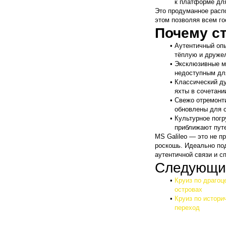
к платформе для
Это продуманное расп
этом позволяя всем го
Почему ст
Аутентичный опы
тёплую и друже
Эксклюзивные м
недоступным дл
Классический ду
яхты в сочетани
Свежо отремонти
обновлены для 
Культурное погр
приближают путе
MS Galileo — это не п
роскошь. Идеально под
аутентичной связи и с
Следующие
Круиз по драгоц
островах
Круиз по истори
переход