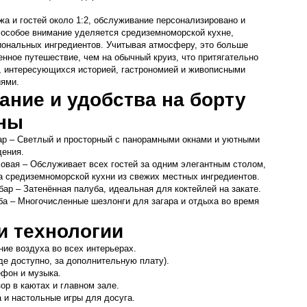
а и гостей около 1:2, обслуживание персонализировано и 
особое внимание уделяется средиземноморской кухне, 
иональных ингредиентов. Учитывая атмосферу, это больше 
енное путешествие, чем на обычный круиз, что притягательно 
, интересующихся историей, гастрономией и живописными 
ями.
ние и удобства на борту
ны
ар – Светлый и просторный с панорамными окнами и уютными 
дения.
овая – Обслуживает всех гостей за одним элегантным столом, 
 средиземноморской кухни из свежих местных ингредиентов.
бар – Затенённая палуба, идеальная для коктейлей на закате.
а – Многочисленные шезлонги для загара и отдыха во время 
и технологии
ие воздуха во всех интерьерах.
где доступно, за дополнительную плату).
ефон и музыка.
ор в каютах и главном зале.
 и настольные игры для досуга.