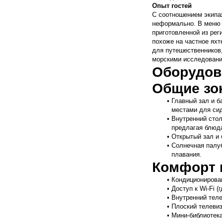
Опыт гостей
С соотношением экипаж
неформально. В меню 
приготовленной из рег
похоже на частное яхт
для путешественников
морскими исследовани
Оборудова
Общие зо
Главный зал и б
местами для си
Внутренний стол
предлагая блюда
Открытый зал и 
Солнечная палуб
плавания.
Комфорт 
Кондиционирован
Доступ к Wi-Fi (
Внутренний тел
Плоский телевиз
Мини-библиотека