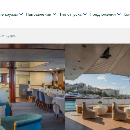
ые круизы
Направления
Тип отпуска
Предложения
Ко
лом судне