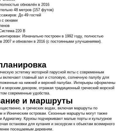
 полностью обновлён в 2016
тельно 48 метров (157 футов)
сажиров: До 49 гостей
 с окнами
ленов
Система 220 В
монтирован: Изначально построен в 1992 году, полностью 
в 2007 и обновлен в 2016 (с постоянными улучшениями).
 планировка
сическую эстетику моторной парусной яхты с современным 
ы включают главный зал и столовую, солнечную палубу для 
оложенные на нижней и верхней палубах. Интерьеры оформлены 
 и морским декором, отражая традиционный греческий морской 
этом современные удобства.
ание и маршруты
ущественно, в греческих водах, включая маршруты по 
м и Ионическим островам. Сезонные маршруты могут также 
 Адриатику. Круизы подчеркивают малые порты и культурное 
ючая остановки для купания и экскурсии к объектам всемирного 
енее посещаемым деревням.