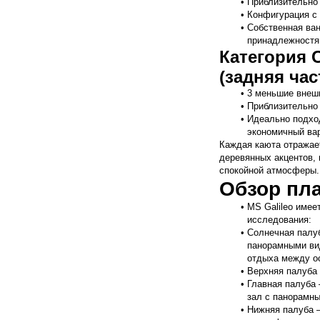
Приблизительно 
Конфигурация с
Собственная ва
принадлежностя
Категория 
(задняя час
3 меньшие внеш
Приблизительно 
Идеально подход
экономичный вар
Каждая каюта отражает
деревянных акцентов, 
спокойной атмосферы.
Обзор пл
MS Galileo имее
исследования:
Солнечная палуб
панорамными вид
отдыха между о
Верхняя палуба 
Главная палуба 
зал с панорамны
Нижняя палуба –