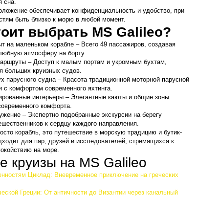
 сна.
оложение обеспечивает конфиденциальность и удобство, при 
стям быть близко к морю в любой момент.
оит выбрать MS Galileo?
т на маленьком корабле – Всего 49 пассажиров, создавая 
любную атмосферу на борту.
аршруты – Доступ к малым портам и укромным бухтам, 
я больших круизных судов.
х парусного судна – Красота традиционной моторной парусной 
и с комфортом современного яхтинга.
рованные интерьеры – Элегантные каюты и общие зоны 
современного комфорта.
ужение – Экспертно подобранные экскурсии на берегу 
шественников к сердцу каждого направления.
росто корабль, это путешествие в морскую традицию и бутик-
ходит для пар, друзей и исследователей, стремящихся к 
покойствию на море.
 круизы на MS Galileo
енностям Циклад: Вневременное приключение на греческих 
ческой Греции: От античности до Византии через канальный 