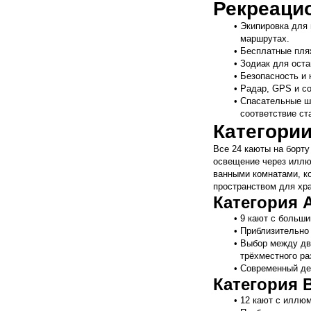
Рекреаци
Экипировка для 
маршрутах.
Бесплатные пля
Зодиак для оста
Безопасность и 
Радар, GPS и с
Спасательные ш
соответствие с
Категории
Все 24 каюты на борту
освещение через иллю
ванными комнатами, к
пространством для хр
Категория 
9 кают с больши
Приблизительно 
Выбор между дв
трёхместного ра
Современный де
Категория 
12 кают с иллю