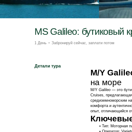
MS Galileo: бутиковый 
1 День
Забронируй сейчас, заплати потом
Детали тура
M/Y Galile
на море
M/Y 
Galileo
 — это бути
Cruises, предлагающая
средиземноморским на
комфорта и аутентичн
опыт, отличающийся от
Ключевы
Тип: Моторная п
Оператор: Variet