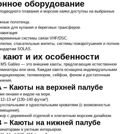
онное оборудование
подводного плавания и морские каяки доступны на выбранных 
жные полотенца.
новок для купания и береговых трансферов.
навигация
овременные системы связи VHF/DSC.
люпки, спасательные жилеты, системы пожаротушения и полное 
тандартам SOLAS.
 кают и их особенности
 MS Galileo — это внешние каюты, предлагающие естественное 
минаторы или окна. Каждая каюта оснащена индивидуальными 
ондиционером, телевизором, сейфом, феном и достаточным 
анения.
A – Каюты на верхней палубе
ми окнами и видом на море.
12–13 м² (130–140 футов²).
ухспальными и односпальными кроватями (с возможностью 
змещения).
кор с деревянной отделкой и элегантным морским дизайном.
B – Каюты на нижней палубе
минаторами и уютным интерьером.