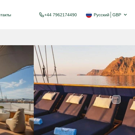
нтакты
+44 7962174490
Русский
GBP