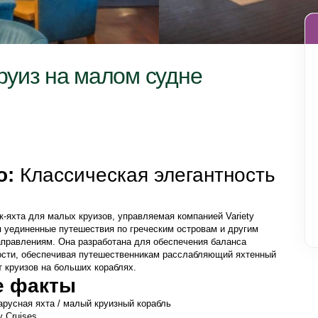
круиз на малом судне
o: 
Классическая элегантность 
к-яхта для малых круизов, управляемая компанией Variety 
 уединенные путешествия по греческим островам и другим 
правлениям. Она разработана для обеспечения баланса 
ости, обеспечивая путешественникам расслабляющий яхтенный 
 круизов на больших кораблях.
е факты
арусная яхта / малый круизный корабль
y Cruises