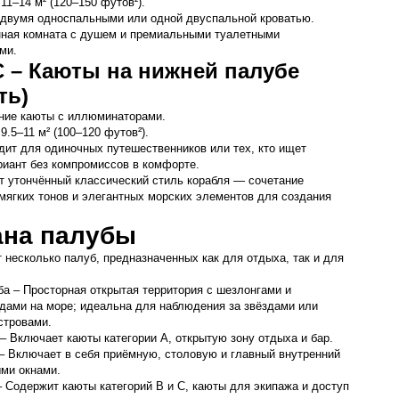
11–14 м² (120–150 футов²).
 двумя односпальными или одной двуспальной кроватью.
нная комната с душем и премиальными туалетными 
ми.
C – Каюты на нижней палубе 
ть)
ние каюты с иллюминаторами.
9.5–11 м² (100–120 футов²).
ит для одиночных путешественников или тех, кто ищет 
иант без компромиссов в комфорте.
 утончённый классический стиль корабля — сочетание 
мягких тонов и элегантных морских элементов для создания 
ана палубы
т несколько палуб, предназначенных как для отдыха, так и для 
а – Просторная открытая территория с шезлонгами и 
ами на море; идеальна для наблюдения за звёздами или 
стровами.
– Включает каюты категории A, открытую зону отдыха и бар.
– Включает в себя приёмную, столовую и главный внутренний 
ми окнами.
 Содержит каюты категорий B и C, каюты для экипажа и доступ 