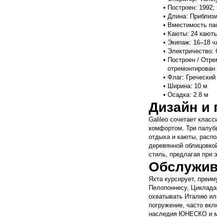
Построен: 1992;
Длина: Приблизи
Вместимость пас
Каюты: 24 каюты
Экипаж: 16–18 ч
Электричество: 
Построен / Отре
отремонтирован 
Флаг: Греческий
Ширина: 10 м
Осадка: 2.8 м
Дизайн и
Galileo сочетает клас
комфортом. Три палуб
отдыха и каюты, расп
деревянной облицовкой
стиль, предлагая при 
Обслужив
Яхта курсирует, преим
Пелопоннесу, Циклада
охватывать Италию или
погружение, часто вкл
наследия ЮНЕСКО и м