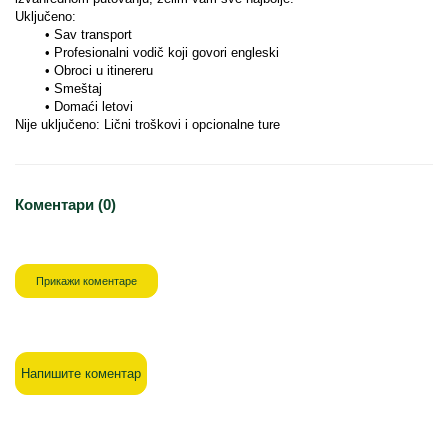
Uključeno: 
Sav transport
Profesionalni vodič koji govori engleski
Obroci u itinereru
Smeštaj
Domaći letovi
Nije uključeno: Lični troškovi i opcionalne ture
Коментари (0)
Прикажи коментаре
Напишите коментар