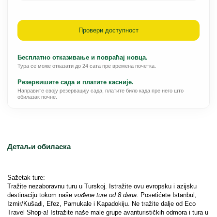
Провери доступност
Бесплатно отказивање и повраћај новца.
Тура се може отказати до 24 сата пре времена почетка.
Резервишите сада и платите касније.
Направите своју резервацију сада, платите било када пре него што
обилазак почне.
Детаљи обиласка
Sažetak ture: 
Tražite nezaboravnu turu u Turskoj. Istražite ovu evropsku i azijsku 
destinaciju tokom naše 
vođene ture od 8 dana
. Posetićete Istanbul, 
Izmir/Kušađi, Efez, Pamukale i Kapadokiju. Ne tražite dalje od Eco 
Travel Shop-a! Istražite naše male grupe avanturističkih odmora i tura u 