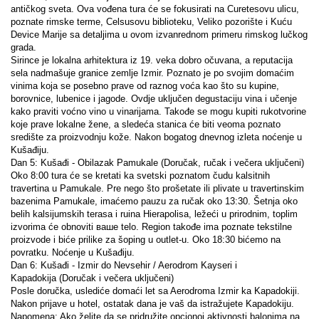
antičkog sveta. Ova vođena tura će se fokusirati na Curetesovu ulicu, 
poznate rimske terme, Celsusovu biblioteku, Veliko pozorište i Kuću 
Device Marije sa detaljima u ovom izvanrednom primeru rimskog lučkog 
grada.
Sirince je lokalna arhitektura iz 19. veka dobro očuvana, a reputacija 
sela nadmašuje granice zemlje Izmir. Poznato je po svojim domaćim 
vinima koja se posebno prave od raznog voća kao što su kupine, 
borovnice, lubenice i jagode. Ovdje uključen degustaciju vina i učenje 
kako praviti voćno vino u vinarijama. Takođe se mogu kupiti rukotvorine 
koje prave lokalne žene, a sledeća stanica će biti veoma poznato 
središte za proizvodnju kože. Nakon bogatog dnevnog izleta noćenje u 
Kušađiju.
Dan 5: Kušađi - Obilazak Pamukale (Doručak, ručak i večera uključeni)
Oko 8:00 tura će se kretati ka svetski poznatom čudu kalsitnih 
travertina u Pamukale. Pre nego što prošetate ili plivate u travertinskim 
bazenima Pamukale, imaćemo pauzu za ručak oko 13:30. Šetnja oko 
belih kalsijumskih terasa i ruina Hierapolisa, ležeći u prirodnim, toplim 
izvorima će obnoviti ваше telo. Region takođe ima poznate tekstilne 
proizvode i biće prilike za šoping u outlet-u. Oko 18:30 bićemo na 
povratku. Noćenje u Kušađiju.
Dan 6: Kušađi - Izmir do Nevsehir / Aerodrom Kayseri i 
Kapadokija (Doručak i večera uključeni)
Posle doručka, uslediće domaći let sa Aerodroma Izmir ka Kapadokiji. 
Nakon prijave u hotel, ostatak dana je vaš da istražujete Kapadokiju.
Napomena: Ako želite da se pridružite opcionoj aktivnosti balonima na 