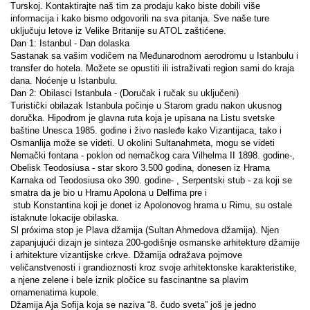
Turskoj. Kontaktirajte naš tim za prodaju kako biste dobili više 
informacija i kako bismo odgovorili na sva pitanja. Sve naše ture 
uključuju letove iz Velike Britanije su ATOL zaštićene.
Dan 1: Istanbul - Dan dolaska
Sastanak sa vašim vodičem na Međunarodnom aerodromu u Istanbulu i 
transfer do hotela. Možete se opustiti ili istraživati region sami do kraja 
dana. Noćenje u Istanbulu.
Dan 2: Obilasci Istanbula - (Doručak i ručak su uključeni)
Turistički obilazak Istanbula počinje u Starom gradu nakon ukusnog 
doručka. Hipodrom je glavna ruta koja je upisana na Listu svetske 
baštine Unesca 1985. godine i živo nasleđe kako Vizantijaca, tako i 
Osmanlija može se videti. U okolini Sultanahmeta, mogu se videti 
Nemački fontana - poklon od nemačkog cara Vilhelma II 1898. godine-, 
Obelisk Teodosiusa - star skoro 3.500 godina, donesen iz Hrama 
Karnaka od Teodosiusa oko 390. godine- , Serpentski stub - za koji se 
smatra da je bio u Hramu Apolona u Delfima pre i
 stub Konstantina koji je donet iz Apolonovog hrama u Rimu, su ostale 
istaknute lokacije obilaska.
Sl próxima stop je Plava džamija (Sultan Ahmedova džamija). Njen 
zapanjujući dizajn je sinteza 200-godišnje osmanske arhitekture džamije 
i arhitekture vizantijske crkve. Džamija odražava pojmove 
veličanstvenosti i grandioznosti kroz svoje arhitektonske karakteristike, 
a njene zelene i bele iznik pločice su fascinantne sa plavim 
ornamenatima kupole.
Džamija Aja Sofija koja se naziva “8. čudo sveta” još je jedno 