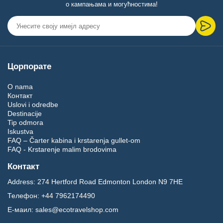
о кампањама и могућностима!
Цорпорате
O nama
Контакт
Uslovi i odredbe
Destinacije
Tip odmora
Iskustva
FAQ – Čarter kabina i krstarenja gullet-om
FAQ - Krstarenje malim brodovima
Контакт
Address:
274 Hertford Road Edmonton London N9 7HE
Телефон:
+44 7962174490
Е-маил:
sales@ecotravelshop.com