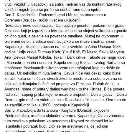
vrući vazduh u Kapadokiji za sutra, molimo vas da kontaktirate svog 
vodiča i registrujete se jer će se održati rano sutra ujutro.
Dan 7: Kapadokija - Podzemni grad i Muzej na otvorenom u 
Goremeu (Doručak, ručak i večera uključeni)
Nova dan, nove destinacije… Dan počinje posetom podzemnom gradu 
Ozkonak koji je izgrađen u Idis planini gde su slojevi vulkanskog granita 
prilično gusti, a galerije su povezane tunelima. Muzej na otvorenom u 
Goremeu će biti sledeća destinacija koja se može smatrati srcem 
Kapadokije. Region je upisan na Listu svetske baštine Unesca 1985. 
godine i krije crkve Durmuş Kadr, Yusuf Koč, El Nazar, Saklı, Meryem 
Ana (Devica Marija) Kılıçlar, Tokalı i Dark crkve. Takođe se mogu videti 
i Manastir monaha i sestara, Kapela svetog Bazila i svetog Barbare sa 
mnoštvom fascinantnih slika crkvene unutrašnjosti koje su došle do 
danas. Uz nekoliko minuta šetnje, Čavusin će vas čekati kako biste 
istražili kako su hrišćani stvorili životne prostore za sebe u vilama od 
bajkovitih dimnjaka bežeći od progonstva Rimljana. Ručak će biti u 
Avanosa, home of pottery dating way back to the Hittites. Biće poseta 
radionici i šoping prilika koje ne možete propustiti. Dolina ljubavi i Dolina 
Devrent gde možete videti simbole Kapadokije Tri lepotice. Ova tura će 
se završiti otprilike u 18:00 i noćenje u Kapadokiji.
Dan 8: Kapadokija do Istanbula - Kraj ture (Doručak uključen)
Posle doručka, imaćete slobodno vreme u Kapadokiji. Ova izvanredna 
tura završava polaskom ka aerodromu Kayseri za domaći let ka 
Istanbulu i povratak kući. Dok se ne sretnemo na još jednom 
izvanrednom putovanju, želim vam sve najbolje.