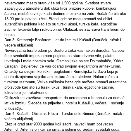
neverovatno mesto staro više od 1.500 godina. Svetlost stvara 
zapanjujuću atmosferu dok ulazi kroz prozore kupole, kombinujući 
šarenu, mističnu viziju kada dodirne mozaike na zidu. Ručak će biti oko 
13:00 pre kupovine u Asıl Efendi gde se mogu pronaći svi oblici 
autentičnih poklona kao što su turski ukusi, turska kafa, egzotične 
začine, lekovito bilje i rukotvorine. Obilazak se završava transferom do 
hotela.
Dan 3: Krstarenje Bosforom i let do Izmira / Kušađi (Doručak, ručak i 
večera uključeni)
Neverovatna tura brodom po Bosforu čeka vas nakon doručka. Na obali 
ćete svedočiti impozantnom pogledu na stare drvene vile, palate, 
utvrđenja i mala ribarska sela. Osmanlijske palate Dolmabahče, Yıldız, 
Çırağan i Beylerbeyi će vas očarati svojom elegantnom arhitekturom. 
Ortaköy sa svojim ikonickim pogledom i Rumelijska tvrđava koja je 
dobro dizajnirana vojnika arhitektura će biti sledeće. Nakon ručka u 
turskom restoranu, Velika začinska baza gde možete pronaći autentične 
proizvode kao što su turski ukusi, turska kafa, egzotične začine, 
lekovito bilje i rukotvorine.
Obilazak se završava transportom do aerodroma u Istanbulu za domaći 
let ka Izmiru. Sledeće se prijavite u hotel u Kušađiju, večera, i noćenje 
u Kušađiju.
Dan 4: Kušađi - Obilazak Efeza - Tursko selo Sirince (Doručak, ručak i 
večera uključeni)
Efez je grad star 9000 godina koji sadrži najveći hram posvećen 
Artemidi, Artemision koji se smatra jednim od Sedam svetskih čuda 