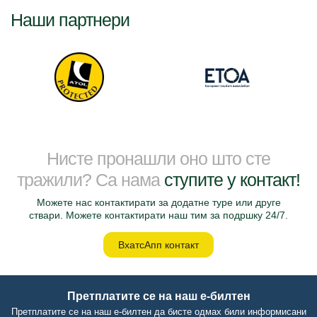
Наши партнери
Нисте пронашли оно што сте
тражили? Са нама
ступите у контакт!
Можете нас контактирати за додатне туре или друге
ствари. Можете контактирати наш тим за подршку 24/7.
ВхатсАпп контакт
Претплатите се на наш е-билтен
Претплатите се на наш е-билтен да бисте одмах били информисани