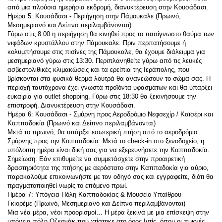
από μια πλούσια ημερήσια εκδρομή, διανυκτέρευση στην Κουσάδασι.
Ημέρα 5: Κουσάδασι - Περιήγηση στην Πάμουκαλε (Πρωινό, 
Μεσημεριανό και Δείπνο περιλαμβάνονται)
Γύρω στις 8:00 η περιήγηση θα κινηθεί προς το πασίγνωστο θαύμα των 
νιφάδων κρυστάλλου στην Πάμουκαλε. Πριν περπατήσουμε ή 
κολυμπήσουμε στις πισίνες της Πάμουκαλε, θα έχουμε διάλειμμα για 
μεσημεριανό γύρω στις 13:30. Περιπλανηθείτε γύρω από τις λευκές 
ασβεστολιθικές κλιμακώσεις και τα ερείπια της Ιεράπολης, που 
βρίσκονται στα φυσικά θερμά λουτρά θα ανανεώσουν το σώμα σας. Η 
περιοχή ταυτόχρονα έχει γνωστά προϊόντα υφασμάτων και θα υπάρξει 
ευκαιρία για outlet shopping. Γύρω στις 18:30 θα ξεκινήσουμε την 
επιστροφή. Διανυκτέρευση στην Κουσάδασι.
Ημέρα 6: Κουσάδασι - Σμύρνη προς Αεροδρόμιο Νεφσεχίρ / Καϊσέρι και 
Καππαδοκία (Πρωινό και Δείπνο περιλαμβάνονται)
Μετά το πρωινό, θα υπάρξει εσωτερική πτήση από το αεροδρόμιο 
Σμύρνης προς την Καππαδοκία. Μετά το check-in στο ξενοδοχείο, η 
υπόλοιπη ημέρα είναι δική σας για να εξερευνήσετε την Καππαδοκία.
Σημείωση: Εάν επιθυμείτε να συμμετάσχετε στην προαιρετική 
δραστηριότητα της πτήσης με αερόστατο στην Καππαδοκία για αύριο, 
παρακαλούμε επικοινωνήστε με τον οδηγό σας και εγγραφείτε, διότι θα 
πραγματοποιηθεί νωρίς το επόμενο πρωί.
Ημέρα 7: Υπόγεια Πόλη Καππαδοκίας & Μουσείο Υπαίθρου 
Γκιορέμε (Πρωινό, Μεσημεριανό και Δείπνο περιλαμβάνονται)
Μια νέα μέρα, νέοι προορισμοί… Η μέρα ξεκινά με μια επίσκεψη στην 
υπόγεια πόλη Οζκονάκ που χτίστηκε στο όρος Ιντίς, όπου οι πυκνές 