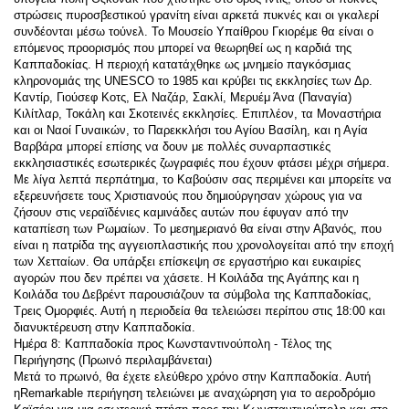
στρώσεις πυροσβεστικού γρανίτη είναι αρκετά πυκνές και οι γκαλερί 
συνδέονται μέσω τούνελ. Το Μουσείο Υπαίθρου Γκιορέμε θα είναι ο 
επόμενος προορισμός που μπορεί να θεωρηθεί ως η καρδιά της 
Καππαδοκίας. Η περιοχή κατατάχθηκε ως μνημείο παγκόσμιας 
κληρονομιάς της UNESCO το 1985 και κρύβει τις εκκλησίες των Δρ. 
Καντίρ, Γιούσεφ Κοτς, Ελ Ναζάρ, Σακλί, Μερυέμ Άνα (Παναγία) 
Κιλίτλαρ, Τοκάλη και Σκοτεινές εκκλησίες. Επιπλέον, τα Μοναστήρια 
και οι Ναοί Γυναικών, το Παρεκκλήσι του Αγίου Βασίλη, και η Αγία 
Βαρβάρα μπορεί επίσης να δουν με πολλές συναρπαστικές 
εκκλησιαστικές εσωτερικές ζωγραφιές που έχουν φτάσει μέχρι σήμερα. 
Με λίγα λεπτά περπάτημα, το Καβούσιν σας περιμένει και μπορείτε να 
εξερευνήσετε τους Χριστιανούς που δημιούργησαν χώρους για να 
ζήσουν στις νεραϊδένιες καμινάδες αυτών που έφυγαν από την 
καταπίεση των Ρωμαίων. Το μεσημεριανό θα είναι στην Αβανός, που 
είναι η πατρίδα της αγγειοπλαστικής που χρονολογείται από την εποχή 
των Χετταίων. Θα υπάρξει επίσκεψη σε εργαστήριο και ευκαιρίες 
αγορών που δεν πρέπει να χάσετε. Η Κοιλάδα της Αγάπης και η 
Κοιλάδα του Δεβρέντ παρουσιάζουν τα σύμβολα της Καππαδοκίας, 
Τρεις Ομορφιές. Αυτή η περιοδεία θα τελειώσει περίπου στις 18:00 και 
διανυκτέρευση στην Καππαδοκία.
Ημέρα 8: Καππαδοκία προς Κωνσταντινούπολη - Τέλος της 
Περιήγησης (Πρωινό περιλαμβάνεται)
Μετά το πρωινό, θα έχετε ελεύθερο χρόνο στην Καππαδοκία. Αυτή 
ηRemarkable περιήγηση τελειώνει με αναχώρηση για το αεροδρόμιο 