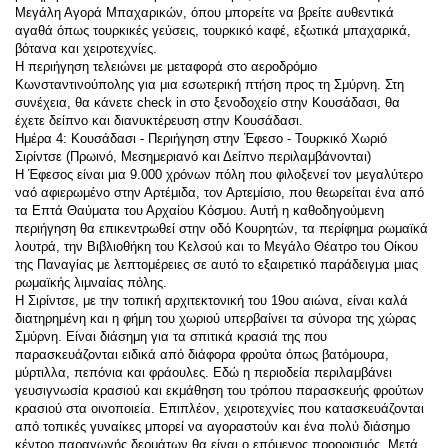
Μεγάλη Αγορά Μπαχαρικών, όπου μπορείτε να βρείτε αυθεντικά 
αγαθά όπως τουρκικές γεύσεις, τουρκικό καφέ, εξωτικά μπαχαρικά, 
βότανα και χειροτεχνίες.
Η περιήγηση τελειώνει με μεταφορά στο αεροδρόμιο 
Κωνσταντινούπολης για μια εσωτερική πτήση προς τη Σμύρνη. Στη 
συνέχεια, θα κάνετε check in στο ξενοδοχείο στην Κουσάδασι, θα 
έχετε δείπνο και διανυκτέρευση στην Κουσάδασι.
Ημέρα 4: Κουσάδασι - Περιήγηση στην Έφεσο - Τουρκικό Χωριό 
Σιρίντσε (Πρωινό, Μεσημεριανό και Δείπνο περιλαμβάνονται)
Η Έφεσος είναι μια 9.000 χρόνων πόλη που φιλοξενεί τον μεγαλύτερο 
ναό αφιερωμένο στην Αρτέμιδα, τον Αρτεμίσιο, που θεωρείται ένα από 
τα Επτά Θαύματα του Αρχαίου Κόσμου. Αυτή η καθοδηγούμενη 
περιήγηση θα επικεντρωθεί στην οδό Κουρητών, τα περίφημα ρωμαϊκά 
λουτρά, την Βιβλιοθήκη του Κελσού και το Μεγάλο Θέατρο του Οίκου 
της Παναγίας με λεπτομέρειες σε αυτό το εξαιρετικό παράδειγμα μιας 
ρωμαϊκής λιμναίας πόλης.
Η Σιρίντσε, με την τοπική αρχιτεκτονική του 19ου αιώνα, είναι καλά 
διατηρημένη και η φήμη του χωριού υπερβαίνει τα σύνορα της χώρας 
Σμύρνη. Είναι διάσημη για τα σπιτικά κρασιά της που 
παρασκευάζονται ειδικά από διάφορα φρούτα όπως βατόμουρα, 
μύρτιλλα, πεπόνια και φράουλες. Εδώ η περιοδεία περιλαμβάνει 
γευσιγνωσία κρασιού και εκμάθηση του τρόπου παρασκευής φρούτων 
κρασιού στα οινοποιεία. Επιπλέον, χειροτεχνίες που κατασκευάζονται 
από τοπικές γυναίκες μπορεί να αγοραστούν και ένα πολύ διάσημο 
κέντρο παραγωγής δερμάτων θα είναι ο επόμενος προορισμός. Μετά 