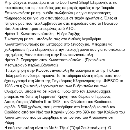
Μην ψάχνετε παραπέρα από το Eco Travel Shop! Εξερευνήστε τις 
περιπέτειες και τις περιοδείες μας σε μικρές ομάδες στην Τουρκία. 
Επικοινωνήστε με την ομάδα πωλήσεών μας για περισσότερες 
πληροφορίες και για να απαντήσουμε σε τυχόν ερωτήσεις. Όλες οι 
πτήσεις μας που περιλαμβάνονται στις περιοδείες από το Ηνωμένο 
Βασίλειο είναι προστατευμένες από ATOL.
Ημέρα 1: Κωνσταντινούπολη - Ημέρα Άφιξης
Συνάντηση με τον υποδοχέα σας στο Διεθνές Αεροδρόμιο 
Κωνσταντινούπολης και μεταφορά στο ξενοδοχείο. Μπορείτε να 
χαλαρώσετε ή να εξερευνήσετε την περιοχή μόνοι σας για το υπόλοιπο 
της ημέρας. Διανυκτέρευση στην Κωνσταντινούπολη.
Ημέρα 2: Περιήγηση στην Κωνσταντινούπολη - (Πρωινό και 
Μεσημεριανό περιλαμβάνονται)
Η περιήγηση στην Κωνσταντινούπολη θα ξεκινήσει από την Παλαιά 
Πόλη μετά το νόστιμο πρωινό. Το Ιπποδρόμιο είναι η κύρια ρότα που 
έχει εγγραφεί στη λίστα της Παγκόσμιας Κληρονομιάς της UNESCO το 
1985 και η ζωντανή κληρονομιά και των Βυζαντινών και των 
Οθωμανών μπορεί να δει κανείς. Γύρω από τον Σουλτανάχμετ, 
μπορείτε να δείτε τη Γερμανική Κρήνη -που δώρισε ο Γερμανός 
Αυτοκράτορας Wilhelm II το 1898-, τον Οβελίσκο του Θεοδοσίου – 
σχεδόν 3.500 χρόνων, που μεταφέρθηκε στο Ιπποδρόμιο από τον 
Θεοδόσιο από τον Ναό του Καρνάκ γύρω στο 390- και την Κολώνα του 
Κωνσταντίνου που μεταφέρθηκε από τον ναό του Απόλλωνα στη 
Ρώμη. 
Η επόμενη στάση είναι το Μπλε Τζαμί (Τζαμί Σουλτανάχμετ). Ο 