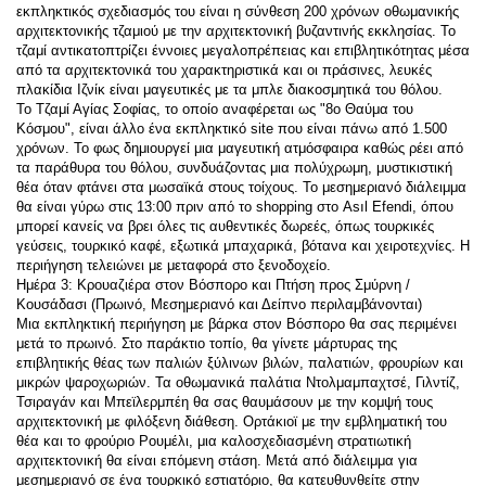
εκπληκτικός σχεδιασμός του είναι η σύνθεση 200 χρόνων οθωμανικής 
αρχιτεκτονικής τζαμιού με την αρχιτεκτονική βυζαντινής εκκλησίας. Το 
τζαμί αντικατοπτρίζει έννοιες μεγαλοπρέπειας και επιβλητικότητας μέσα 
από τα αρχιτεκτονικά του χαρακτηριστικά και οι πράσινες, λευκές 
πλακίδια Ιζνίκ είναι μαγευτικές με τα μπλε διακοσμητικά του θόλου.
Το Τζαμί Αγίας Σοφίας, το οποίο αναφέρεται ως "8ο Θαύμα του 
Κόσμου", είναι άλλο ένα εκπληκτικό site που είναι πάνω από 1.500 
χρόνων. Το φως δημιουργεί μια μαγευτική ατμόσφαιρα καθώς ρέει από 
τα παράθυρα του θόλου, συνδυάζοντας μια πολύχρωμη, μυστικιστική 
θέα όταν φτάνει στα μωσαϊκά στους τοίχους. Το μεσημεριανό διάλειμμα 
θα είναι γύρω στις 13:00 πριν από το shopping στο Asıl Efendi, όπου 
μπορεί κανείς να βρει όλες τις αυθεντικές δωρεές, όπως τουρκικές 
γεύσεις, τουρκικό καφέ, εξωτικά μπαχαρικά, βότανα και χειροτεχνίες. Η 
περιήγηση τελειώνει με μεταφορά στο ξενοδοχείο.
Ημέρα 3: Κρουαζιέρα στον Βόσπορο και Πτήση προς Σμύρνη / 
Κουσάδασι (Πρωινό, Μεσημεριανό και Δείπνο περιλαμβάνονται)
Μια εκπληκτική περιήγηση με βάρκα στον Βόσπορο θα σας περιμένει 
μετά το πρωινό. Στο παράκτιο τοπίο, θα γίνετε μάρτυρας της 
επιβλητικής θέας των παλιών ξύλινων βιλών, παλατιών, φρουρίων και 
μικρών ψαροχωριών. Τα οθωμανικά παλάτια Ντολμαμπαχτσέ, Γιλντίζ, 
Τσιραγάν και Μπεϊλερμπέη θα σας θαυμάσουν με την κομψή τους 
αρχιτεκτονική με φιλόξενη διάθεση. Ορτάκιοϊ με την εμβληματική του 
θέα και το φρούριο Ρουμέλι, μια καλοσχεδιασμένη στρατιωτική 
αρχιτεκτονική θα είναι επόμενη στάση. Μετά από διάλειμμα για 
μεσημεριανό σε ένα τουρκικό εστιατόριο, θα κατευθυνθείτε στην 