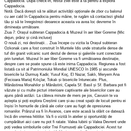
Cappadocia. După check-in, restul zilei este a ta pentru a explora 
Cappadocia.
Notă: Dacă dorești să te alături activității opționale de zbor cu balonul 
cu aer cald în Cappadocia pentru mâine, te rugăm să contactezi ghidul 
tău și să te înregistrezi deoarece aceasta va avea loc devreme în 
dimineața următoare.
Ziua 7: Orașul subteran Cappadocia & Muzeul în aer liber Goreme (Mic 
dejun, prânz și cină incluse)
O nouă zi, noi destinații… Ziua începe cu vizita la Orașul subteran 
Ozkonak care a fost construit în Muntele Idis unde straturile dense de 
tuf din granit volcanic sunt destul de dense și galeriile sunt conectate 
prin tuneluri. Muzeul în aer liber Goreme va fi următoarea destinație, 
despre care se poate spune că este inima Cappadocia. Regiunea a fost 
listată ca sit al Patrimoniului Mondial UNESCO în 1985 și ascunde 
bisericile lui Durmuş Kadir, Yusuf Koç, El Nazar, Saklı, Meryem Ana 
(Fecioara Maria) Kılıçlar, Tokalı și bisericile întunecate. Plus, 
Mănăstirea Monahilor și Mănăstirii, Capela Sf. Basil și Sf. Barbara pot fi 
văzute și cu multe picturi interioare captivante ale bisericilor care au 
ajuns până astăzi. La câteva minute de mers pe jos, Cavusin te va 
aștepta și poți explora Creștinii care și-au creat spații de locuit pentru ei 
înșisi în hornurile de zână ale celor care au fugit de opresiunea 
romanilor. Prânzul va fi în Avanos, care este acasă la olărit ce datează 
încă din vremea hititilor. Va fi o vizită în atelier și oportunități de 
cumpărături aici care nu pot fi ratate. Valea Iubirii și Valea Devrent unde 
poți vedea simbolurile celor Trei Frumuseți ale Cappadociei. Acest tur 