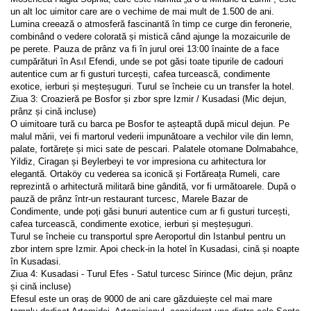
un alt loc uimitor care are o vechime de mai mult de 1.500 de ani. 
Lumina creează o atmosferă fascinantă în timp ce curge din feronerie, 
combinând o vedere colorată și mistică când ajunge la mozaicurile de 
pe perete. Pauza de prânz va fi în jurul orei 13:00 înainte de a face 
cumpărături în Asıl Efendi, unde se pot găsi toate tipurile de cadouri 
autentice cum ar fi gusturi turcești, cafea turcească, condimente 
exotice, ierburi și meșteșuguri. Turul se încheie cu un transfer la hotel.
Ziua 3: Croazieră pe Bosfor și zbor spre Izmir / Kusadasi (Mic dejun, 
prânz și cină incluse)
O uimitoare tură cu barca pe Bosfor te așteaptă după micul dejun. Pe 
malul mării, vei fi martorul vederii impunătoare a vechilor vile din lemn, 
palate, fortărețe și mici sate de pescari. Palatele otomane Dolmabahce, 
Yildiz, Ciragan și Beylerbeyi te vor impresiona cu arhitectura lor 
elegantă. Ortaköy cu vederea sa iconică și Fortăreața Rumeli, care 
reprezintă o arhitectură militară bine gândită, vor fi următoarele. După o 
pauză de prânz într-un restaurant turcesc, Marele Bazar de 
Condimente, unde poți găsi bunuri autentice cum ar fi gusturi turcești, 
cafea turcească, condimente exotice, ierburi și meșteșuguri.
Turul se încheie cu transportul spre Aeroportul din Istanbul pentru un 
zbor intern spre Izmir. Apoi check-in la hotel în Kusadasi, cină și noapte 
în Kusadasi.
Ziua 4: Kusadasi - Turul Efes - Satul turcesc Sirince (Mic dejun, prânz 
și cină incluse)
Efesul este un oraș de 9000 de ani care găzduiește cel mai mare 