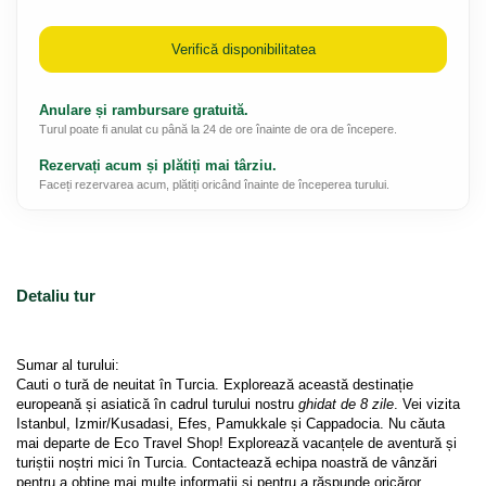
Verifică disponibilitatea
Anulare și rambursare gratuită.
Turul poate fi anulat cu până la 24 de ore înainte de ora de începere.
Rezervați acum și plătiți mai târziu.
Faceți rezervarea acum, plătiți oricând înainte de începerea turului.
Detaliu tur
Sumar al turului: 
Cauti o tură de neuitat în Turcia. Explorează această destinație 
europeană și asiatică în cadrul turului nostru 
ghidat de 8 zile
. Vei vizita 
Istanbul, Izmir/Kusadasi, Efes, Pamukkale și Cappadocia. Nu căuta 
mai departe de Eco Travel Shop! Explorează vacanțele de aventură și 
turiștii noștri mici în Turcia. Contactează echipa noastră de vânzări 
pentru a obține mai multe informații și pentru a răspunde oricăror 