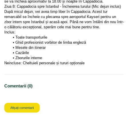
se va încheia aproximativ la 18.00 și noapte în Cappadocia.
Ziua 8: Cappadocia spre Istanbul - Încheierea turului (Mic dejun inclus)
După micul dejun, vei avea timp liber în Cappadocia. Acest tur 
remarcabil se încheie cu plecarea spre aeroportul Kayseri pentru un 
zbor intern spre Istanbul și acasă apoi. Până ne vom întâlni din nou într-
o călătoriu excepțional, sperăm cele mai bune pentru tine.
Inclus: 
Toate transporturile
Ghid profesionist vorbitor de limba engleză
Mesele din itinerar
Cazările
Zborurile interne
Neincluse: Cheltuieli personale și tururi opționale
Comentarii (0)
Afișați comentarii