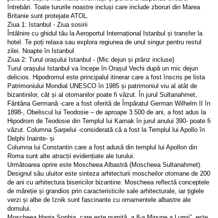
întrebări. Toate tururile noastre incluși care include zboruri din Marea 
Britanie sunt protejate ATOL.
Ziua 1: Istanbul - Ziua sosirii
Întâlnire cu ghidul tău la Aeroportul Internațional Istanbul și transfer la 
hotel. Te poți relaxa sau explora regiunea de unul singur pentru restul 
zilei. Noapte în Istanbul
Ziua 2: Turul orașului Istanbul - (Mic dejun și prânz incluse)
Turul orașului Istanbul va începe în Orașul Vechi după un mic dejun 
delicios. Hipodromul este principalul itinerar care a fost înscris pe lista 
Patrimoniului Mondial UNESCO în 1985 și patrimoniul viu al atât de 
bizantinilor, cât și al otomanilor poate fi văzut. În jurul Sultanahmet, 
Fântâna Germană -care a fost oferită de Împăratul German Wilhelm II în 
1898-, Obeliscul lui Teodosie – de aproape 3.500 de ani, a fost adus la 
Hipodrom de Teodosie din Templul lui Karnak în jurul anului 390- poate fi 
văzut. Columna Șarpelui -considerată că a fost la Templul lui Apollo în 
Delphi înainte- și
Columna lui Constantin care a fost adusă din templul lui Apollon din 
Roma sunt alte atracții evidențiate ale turului.
Următoarea oprire este Moscheea Albastră (Moscheea Sultanahmet). 
Designul său uluitor este sinteza arhitecturii moscheilor otomane de 200 
de ani cu arhitectura bisericilor bizantine. Moscheea reflectă conceptele 
de măreție și grandios prin caracteristicile sale arhitecturale, iar țiglele 
verzi și albe de Iznik sunt fascinante cu ornamentele albastre ale 
domului.
Moscheea Hagia Sophia, care este numită „a 8-a Minune a Lumii”, este 