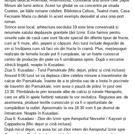
templu dedicat Artemidei, Artemisionul, considerat una dintre cele Șapte 
Minuni ale lumii antice. Acest tur ghidat se va concentra pe strada 
Curetes, pe băile romane celebre, Biblioteca Celsus, Teatrul mare, Casa 
Fecioarei Maria cu detalii în acest exemplu deosebit al unui oraș-port 
roman.
Sirince este local, arhitectura secolului 19 este bine conservată și 
renumele satului depășește granițele țării Izmir. Este faimos pentru 
vinurile sale de casă care sunt făcute special din diferite tipuri de fructe, 
cum ar fi mure, afin, pepeni și căpșuni. Aici turul include degustări de 
vin și învățarea cum să faci vin din fructe în cramă. Plus, meșteșuguri 
realizate de femeile locale pot fi cumpărate, iar un foarte cunoscut 
centru de producție din piele va fi următoarea oprire. După o excursie 
zilnică bogată, noapte în Kusadasi.
Ziua 5: Kusadasi - Turul Pamukkale (Mic dejun, prânz și cină incluse)
Around 8:00 turul se va deplasa către celebra minune a travertinelor de 
calcar din Pamukkale. Înainte de a te plimba sau de a înota în piscinele 
de travertin din Pamukkale, vom avea o pauză de prânz în jurul orei 
13:30. Plimbându-te prin terasele albe de calciu și ruinele Hierapolis, 
care se află în apele fierbinți naturale te vor revitaliza. Regiunea are, de 
asemenea, produse textile cunoscute și va fi o oportunitate de 
cumpărături la outlet. Aproximativ la ora 18.30 vom fi pe drumul de 
întoarcere. Noapte în Kusadasi.
Ziua 6: Kusadasi - Zbor din Izmir spre Aeroportul Nevsehir / Kayseri și 
Cappadocia (Mic dejun și cină incluse)
După micul dejun, va avea loc un zbor intern din Aeroportul Izmir spre 