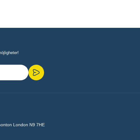
öjligheter!
monton London N9 7HE