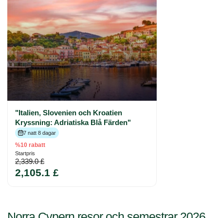
"Italien, Slovenien och Kroatien
Kryssning: Adriatiska Blå Färden"
7 natt 8 dagar
%10 rabatt
Startpris
2,339.0 £
2,105.1 £
Norra Cypern resor och semestrar 2026