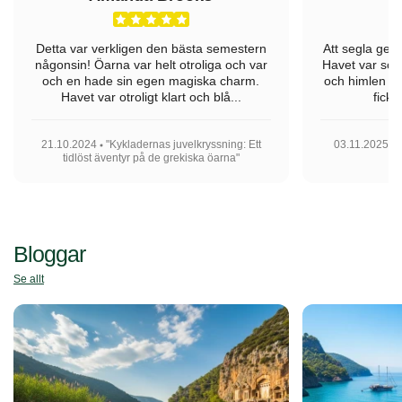
Detta var verkligen den bästa semestern
Att segla geno
någonsin! Öarna var helt otroliga och var
Havet var som
och en hade sin egen magiska charm.
och himlen va
Havet var otroligt klart och blå...
fick 
21.10.2024
"Kykladernas juvelkryssning: Ett
03.11.2025
tidlöst äventyr på de grekiska öarna"
Bloggar
Se allt