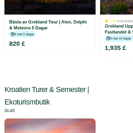
Bästa av Grekland Tour | Aten, Delphi
5.00
4
Utvärder
Grekland Upp
& Meteora 5 Dagar
Fastlandet & 
4 natt 5 dagar
9 natt 10 dagar
820 £
1,935 £
Kroatien Turer & Semester |
Ekoturismbutik
Se allt