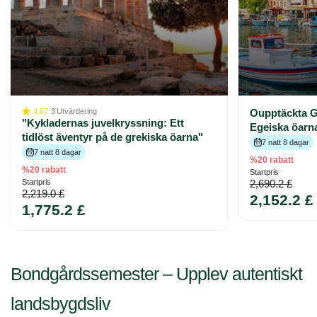
4.67
3
Utvärdering
Oupptäckta G
"Kykladernas juvelkryssning: Ett
Egeiska öarn
tidlöst äventyr på de grekiska öarna"
7 natt 8 dagar
7 natt 8 dagar
%20 rabatt
%20 rabatt
Startpris
Startpris
2,690.2 £
2,219.0 £
2,152.2 £
1,775.2 £
Bondgårdssemester – Upplev autentiskt
landsbygdsliv