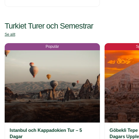
Turkiet Turer och Semestrar
Se allt
Populär
S
Istanbul och Kappadokien Tur – 5
Göbekli Tepe
Dagar
Dagars Upplev