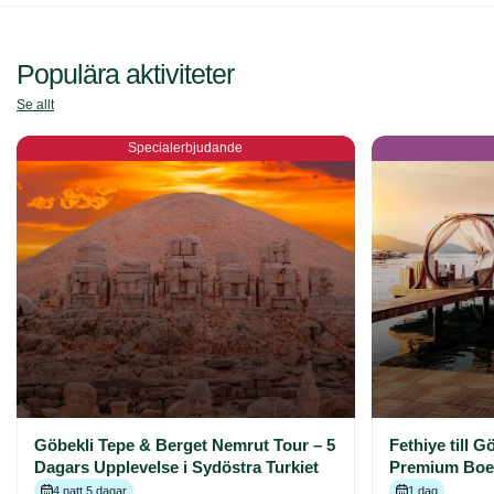
Populära aktiviteter
Se allt
Specialerbjudande
Göbekli Tepe & Berget Nemrut Tour – 5
Fethiye till 
Dagars Upplevelse i Sydöstra Turkiet
Premium Boe
4 natt 5 dagar
1 dag