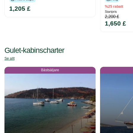
%25 rabatt
1,205 £
Startpris
2,200 £
1,650 £
Gulet-kabinscharter
Se allt
Bästsäljare