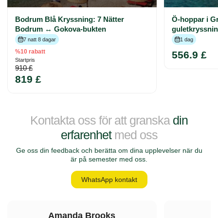
Bodrum Blå Kryssning: 7 Nätter
Ö-hoppar i Gr
Bodrum ↔ Gokova-bukten
guletkryssni
7 natt 8 dagar
1 dag
%10 rabatt
556.9 £
Startpris
910 £
819 £
Kontakta oss för att granska
din
erfarenhet
med oss
Ge oss din feedback och berätta om dina upplevelser när du
är på semester med oss.
WhatsApp kontakt
Amanda Brooks
L