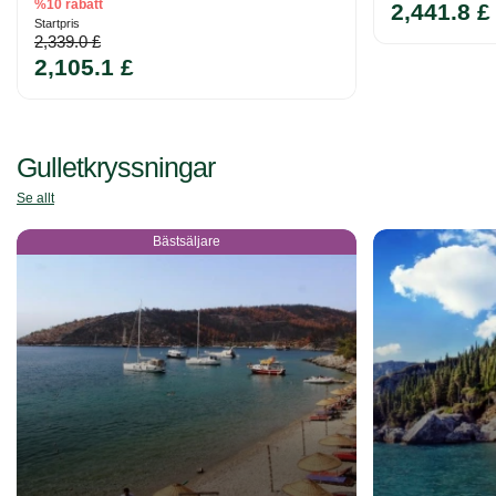
%10 rabatt
2,441.8 £
Startpris
2,339.0 £
2,105.1 £
Gulletkryssningar
Se allt
Bästsäljare