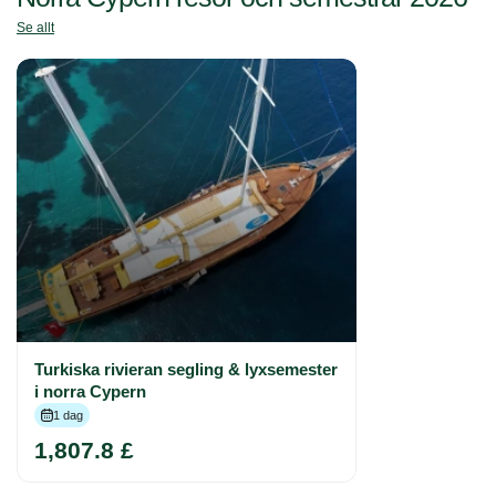
Se allt
Turkiska rivieran segling & lyxsemester
i norra Cypern
1 dag
1,807.8 £