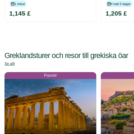
1 minut
4 natt 5 dagar
1,145 £
1,205 £
Greklandsturer och resor till grekiska öar
Se allt
Populär