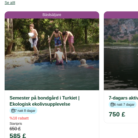
Se allt
Bästsäljare
Semester på bondgård i Turkiet |
7-dagars aktiv
Ekologisk ekolivsupplevelse
6 natt 7 dagar
7 natt 8 dagar
750 £
%10 rabatt
Startpris
650 £
585 £