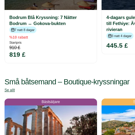
Bodrum Blå Kryssning: 7 Nätter
4-dagars gule
Bodrum ↔ Gokova-bukten
till Fethiye: 
rivieran
7 natt 8 dagar
3 natt 4 dagar
%10 rabatt
Startpris
445.5 £
910 £
819 £
Små båtsemand – Boutique-kryssningar
Se allt
Bästsäljare
S