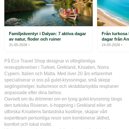
Familjeäventyr i Dalyan: 7 aktiva dagar
Från turkosa 
av natur, floder och ruiner
dagar från Ant
31-05-2026
24-05-2026
På Eco Travel Shop designar vi oförglömliga 
reseupplevelser i Turkiet, Grekland, Kroatien, Norra 
Cypern, Italien och Malta. Med över 20 års erfarenhet 
specialiserar vi oss på gulet-kryssningar, små skepp 
seglingshelger, kulturresor och skräddarsydda resplaner 
anpassade efter dina behov.
Oavsett om du drömmer om en lyxig gulet-kryssning längs 
den turkiska Rivieran, ö-hoppning i Grekland eller att 
utforska Kroatiens fantastiska kustlinje, skapar vårt 
expertteam personliga resor som kombinerar äkthet, 
komfort och lokal insikt.