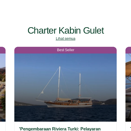
Charter Kabin Gulet
Lihat semua
Best Seller
'Pengembaraan Riviera Turki: Pelayaran