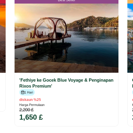
Best Seller
'Fethiye ke Gocek Blue Voyage & Penginapan
Rixos Premium'
1 Hari
diskaun %25
Harga Permulaan
2,200 £
1,650 £