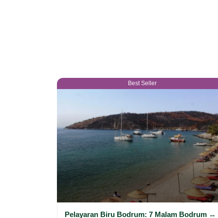
Best Seller
Pelayaran Biru Bodrum: 7 Malam Bodrum ↔