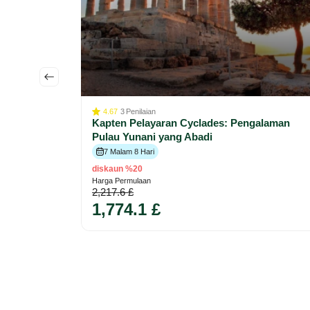
i dari
4.67
3
Penilaian
Kapten Pelayaran Cyclades: Pengalaman
Pulau Yunani yang Abadi
7 Malam 8 Hari
diskaun %20
Harga Permulaan
2,217.6 £
1,774.1 £