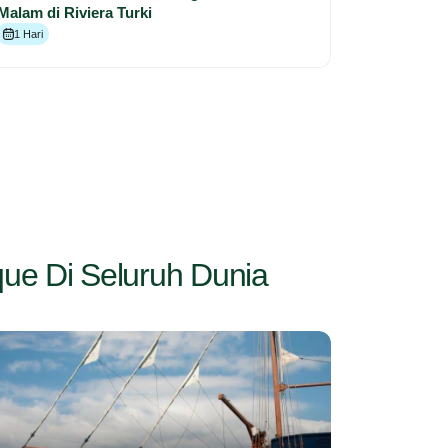
Malam di Riviera Turki
1 Hari
que Di Seluruh Dunia