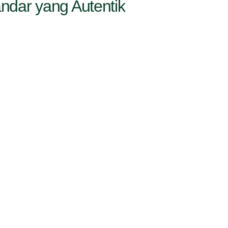
ndar yang Autentik