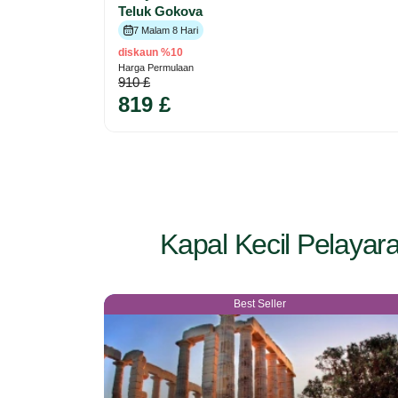
Teluk Gokova
7 Malam 8 Hari
diskaun %10
Harga Permulaan
910 £
819 £
Kapal Kecil Pelayar
Best Seller