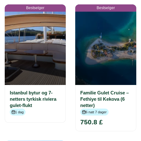
Bestselger
Bestselger
Istanbul bytur og 7-
Familie Gulet Cruise –
netters tyrkisk riviera
Fethiye til Kekova (6
gulet-flukt
netter)
1 dag
6 natt 7 dager
750.8 £