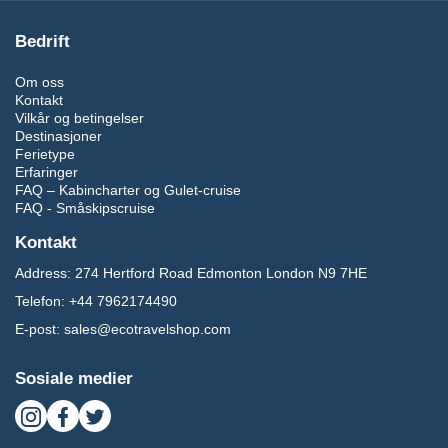
Kroatia Kabincharter – Adriatiske eleganse
Bedrift
Montenegro Yachtkabinkryssninger
Klassisk vs Luksus Gulet
Om oss
Kontakt
Kabincharter
Vilkår og betingelser
Destinasjoner
Vi tilbyr flere yachtkategorier for å passe ethvert budsjett og reisestil.
Ferietype
Erfaringer
FAQ – Kabincharter og Gulet-cruise
FAQ - Småskipscruise
Klassiske Gulets (Standard /
Kontakt
Premium)
Address:
274 Hertford Road Edmonton London N9 7HE
Tradisjonell tremodell
Telefon:
+44 7962174490
Komfortable en-suite kabiner
E-post:
sales@ecotravelshop.com
3* til 3*+ servicenivå
Autentisk seilopplevelse
Utmerket verdi for pengene
Sosiale medier
Ideelt for avslappede reisende og par.