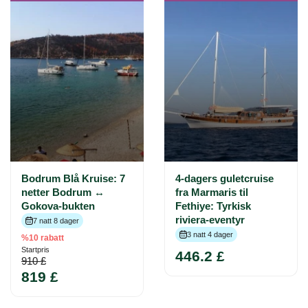
Bodrum Blå Kruise: 7
4-dagers guletcruise
netter Bodrum ↔
fra Marmaris til
Gokova-bukten
Fethiye: Tyrkisk
riviera-eventyr
7 natt 8 dager
3 natt 4 dager
%10 rabatt
Startpris
446.2 £
910 £
819 £