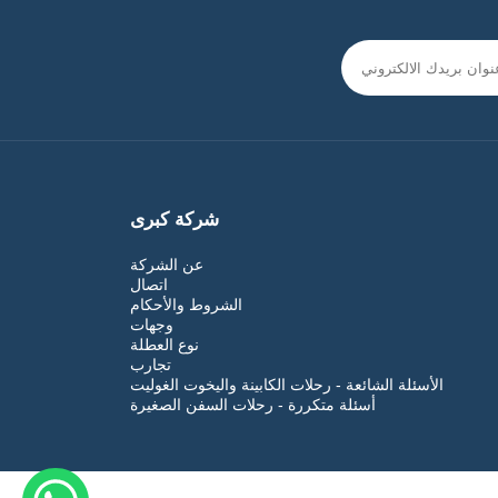
جو إبحار أصيل
قيمة ممتازة مقابل المال
مثالية للمسافرين الباحثين عن الاسترخاء والأزواج.
جولت الفاخرة والفخمة
ديكورات حديثة
غرف أكبر
شركة كبرى
تكييف هواء
مستوى الخدمة 4* إلى 5*
عن الشركة
تجربة طعام فاخرة
اتصال
الشروط والأحكام
فضاءات سطح علوية فائقة
وجهات
مثالية للأزواج في شهر العسل والمسافرين الفاخرين.
نوع العطلة
تجارب
الأسئلة الشائعة - رحلات الكابينة واليخوت الغوليت
أسئلة متكررة - رحلات السفن الصغيرة
جولت الفخمة للغاية / VIP
راحة فاخرة 5*+
خدمة طاقم ممتازة