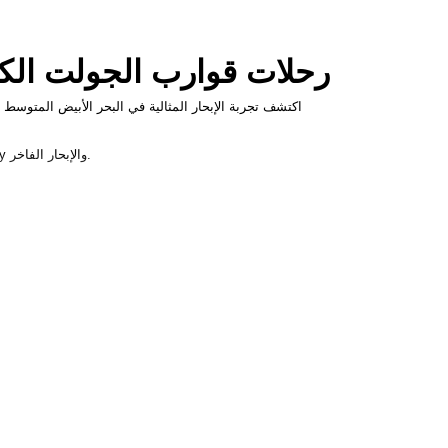
رحلات قوارب الجولت الكلا
اكتشف تجربة الإبحار المثالية في البحر الأبيض المتوسط
تسمح لك رحلة الشاليه بحجز غرفة خاصة داخل القارب التقليدي، ومشاركة اليخت مع مسافرين مشابهين - مزيج مثالي من الراحة، وال affordability والإبحار الفاخر.
هي عطلة إبحار مشتركة حيث تقوم بحجز غرفة خاصة على يخت مكون من طاقم كامل. على عكس السفن السياحية الكبيرة، تقدم الجولت:
رحلة
جولت ال