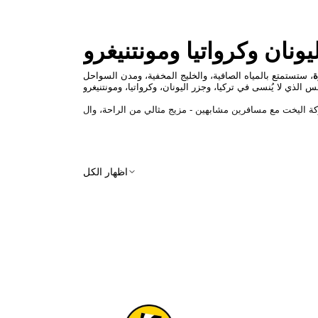
نان وكرواتيا ومونتنيغرو
ة
، ستستمتع بالمياه الصافية، والخليج المخفية، ومدن السواحل
ما هي رحلة جولت الشاليه؟
اظهار الكل
✔ جو حميمي (عادةً 6-12 غرفة)
✔ توقفات سباحة يومية في خليج secluded
✔ مأكولات متوسطية طازجة
✔ كابتن محترف وطاقم
✔ جداول سفر للاحتشاد بين الجزر