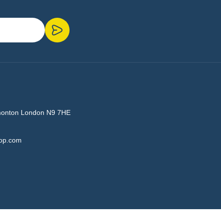
monton London N9 7HE
hop.com