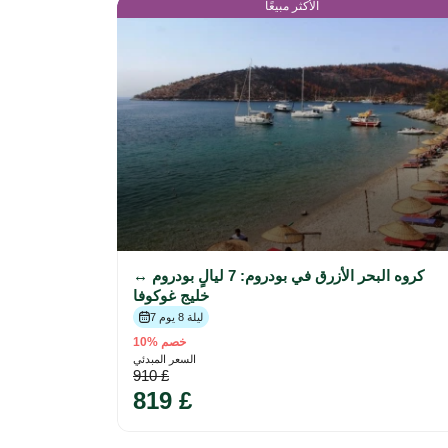
الأكثر مبيعًا
كروه البحر الأزرق في بودروم: 7 ليالٍ بودروم ↔
خليج غوكوفا
7 ليلة 8 يوم
خصم %10
السعر المبدئي
910 £
819 £