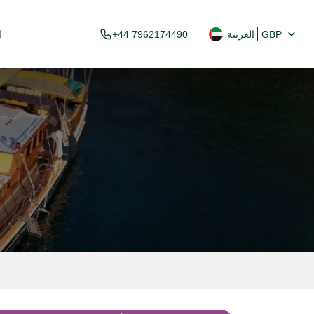
GBP
العربية
+44 7962174490
ا