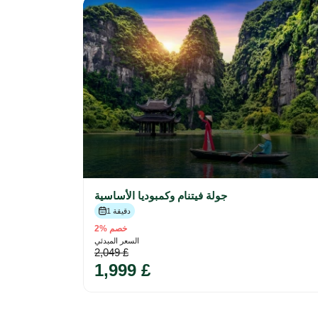
جولة فيتنام وكمبوديا الأساسية
1 دقيقة
خصم %2
السعر المبدئي
2,049 £
1,999 £