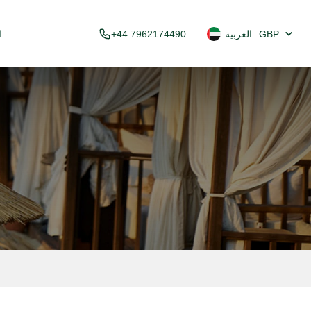
GBP
العربية
+44 7962174490
ا