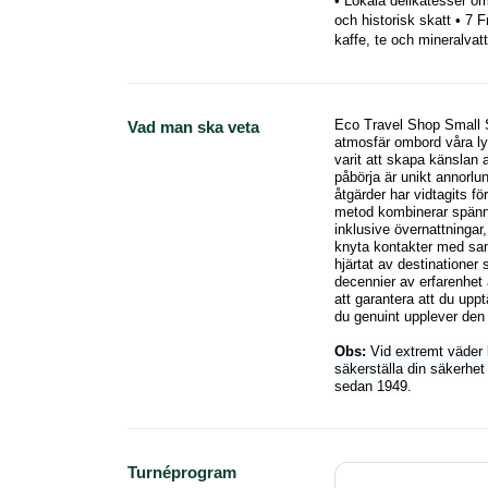
• Lokala delikatesser o
och historisk skatt • 7 
kaffe, te och mineralvat
Eco Travel Shop Small S
Vad man ska veta
atmosfär ombord våra ly
varit att skapa känslan 
påbörja är unikt annorlun
åtgärder har vidtagits f
metod kombinerar spänn
inklusive övernattningar,
knyta kontakter med sam
hjärtat av destinatione
decennier av erfarenhet 
att garantera att du up
du genuint upplever den 
Obs:
Vid extremt väder 
säkerställa din säkerhet
sedan 1949.
Turnéprogram