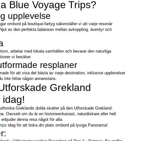
lja Blue Voyage Trips?
ig upplevelse
 ombord på boutique-fartyg säkerställer vi att varje resenär 
Njut av den perfekta balansen mellan avkoppling, äventyr och 
a
rism, arbetar med lokala samhällen och bevarar den naturliga 
tioner vi besöker.
 utformade resplaner
made för att visa det bästa av varje destination, inklusive upplevelser 
u inte hittar någon annanstans.
Utforskade Grekland 
 idag!
utforska Greklands dolda skatter på den Utforskade Grekland: 
a. Oavsett om du är en historieentusiast, naturälskare eller helt 
 erbjuder denna resa något för alla.
rips
 idag för att boka din plats ombord på lyxiga Panorama!
r: