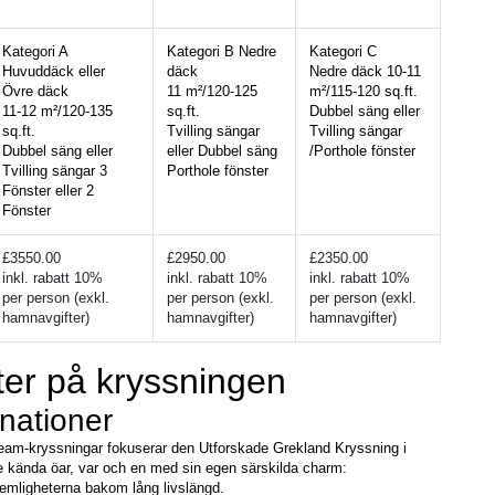
Kategori A 
Kategori B Nedre 
Kategori C
Huvuddäck eller 
däck
Nedre däck 
10-11 
Övre däck
11 m²/120-125 
m²/115-120 sq.ft.
11-12 m²/120-135 
sq.ft.
Dubbel säng eller 
sq.ft.
Tvilling sängar 
Tvilling sängar 
Dubbel säng eller 
eller Dubbel säng 
/
Porthole fönster
Tvilling sängar 3 
Porthole fönster
Fönster eller 2 
Fönster
£3550.00
£2950.00
£2350.00
inkl. rabatt 10%
inkl. rabatt 10%
inkl. rabatt 10%
per person (exkl. 
per person (exkl. 
per person (exkl. 
hamnavgifter)
hamnavgifter)
hamnavgifter)
er på kryssningen
nationer
tream-kryssningar fokuserar den Utforskade Grekland Kryssning i 
 kända öar, var och en med sin egen särskilda charm:
emligheterna bakom lång livslängd.