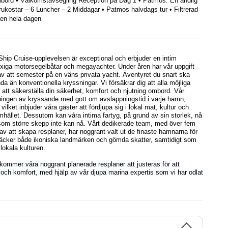
mbord • Välkomstavsegling Reception på Dag 1 • Patmos: En andlig 
Frukostar – 6 Luncher – 2 Middagar • Patmos halvdags tur • Filtrerad 
ten hela dagen
hip Cruise-upplevelsen är exceptional och erbjuder en intim
xiga motorsegelbåtar och megayachter. Under åren har vår uppgift
av att semester på en väns privata yacht. Äventyret du snart ska
da än konventionella kryssningar. Vi försäkrar dig att alla möjliga
ör att säkerställa din säkerhet, komfort och njutning ombord. Vår
ingen av kryssande med gott om avslappningstid i varje hamn,
 vilket inbjuder våra gäster att fördjupa sig i lokal mat, kultur och
hället. Dessutom kan våra intima fartyg, på grund av sin storlek, nå
r som större skepp inte kan nå. Vårt dedikerade team, med över fem
av att skapa resplaner, har noggrant valt ut de finaste hamnarna för
ptäcker både ikoniska landmärken och gömda skatter, samtidigt som
lokala kulturen.
kommer våra noggrant planerade resplaner att justeras för att
 och komfort, med hjälp av vår djupa marina expertis som vi har odlat