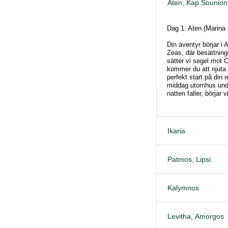
Aten, Kap Sounion
Dag 1: Aten (Marina
Din äventyr börjar 
Zeas, där besättnin
sätter vi segel mot 
kommer du att njut
perfekt start på din 
middag utomhus unde
natten faller, börjar 
Ikaria
Patmos, Lipsi
Kalymnos
Levitha, Amorgos