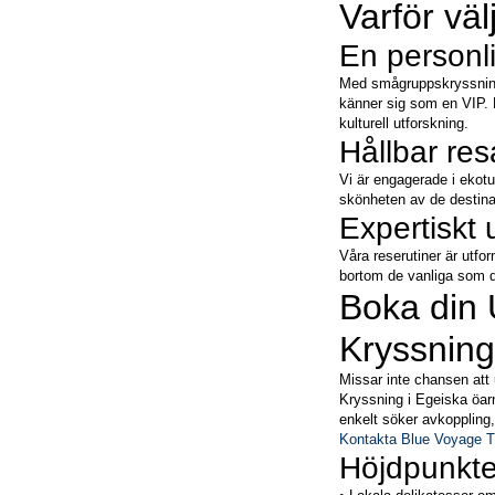
Varför vä
En personl
Med smågruppskryssningar
känner sig som en VIP. 
kulturell utforskning.
Hållbar res
Vi är engagerade i ekotu
skönheten av de destina
Expertiskt
Våra reserutiner är utfor
bortom de vanliga som d
Boka din 
Kryssning
Missar inte chansen att 
Kryssning i Egeiska öarn
enkelt söker avkoppling,
Kontakta Blue Voyage T
Höjdpunkte