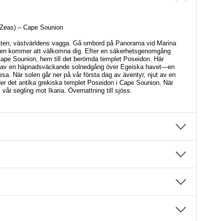
 Zeas) – Cape Sounion
i Aten, västvärldens vagga. Gå ombord på Panorama vid Marina
gen kommer att välkomna dig. Efter en säkerhetsgenomgång
Cape Sounion, hem till det berömda templet Poseidon. Här
a av en häpnadsväckande solnedgång över Egeiska havet—en
resa. När solen går ner på vår första dag av äventyr, njut av en
r det antika grekiska templet Poseidon i Cape Sounion. När
vi vår segling mot Ikaria. Övernattning till sjöss.