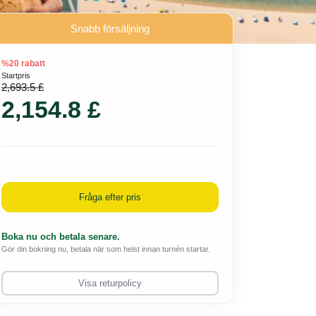
Snabb försäljning
%20 rabatt
Startpris
2,693.5 £
2,154.8 £
Fråga efter pris
Boka nu och betala senare.
Gör din bokning nu, betala när som helst innan turnén startar.
Visa returpolicy