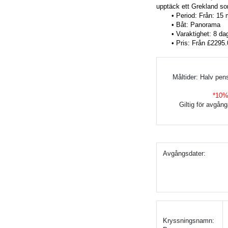
upptäck ett Grekland som
Period: Från: 15 
Båt: 
Panorama
Varaktighet: 
8 da
Pris: 
Från £2295.
Måltider: Halv pen
*10% 
Giltig för avgång
Avgångsdater:
Kryssningsnamn: 