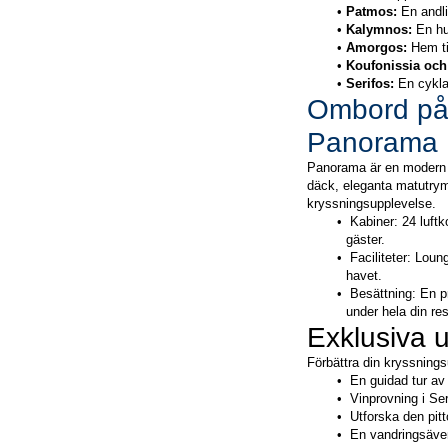
Patmos:
 En andli
Kalymnos:
 En h
Amorgos:
 Hem ti
Koufonissia och 
Serifos:
 En cykla
Ombord på 
Panorama
Panorama är en modern 
däck, eleganta matutrym
kryssningsupplevelse.
 Kabiner: 24 luft
gäster.
 Faciliteter: Loun
havet.
 Besättning: En pr
under hela din re
Exklusiva u
Förbättra din kryssnings
 En guidad tur av
 Vinprovning i Ser
 Utforska den pi
 En vandringsäve