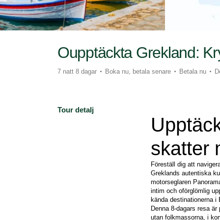
Oupptäckta Grekland: Kr
7 natt 8 dagar
Boka nu, betala senare
Betala nu
D
Tour detalj
Upptäck
skatter
Föreställ dig att naviger
Greklands autentiska kul
motorseglaren Panorama.
intim och oförglömlig up
kända destinationerna i
Denna 8-dagars resa är 
utan folkmassorna, i kom