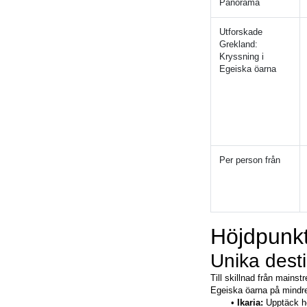
Panorama
Utforskade 
Grekland: 
Kryssning i 
Egeiska öarna
Per person från
Höjdpunkt
Unika desti
Till skillnad från mains
Egeiska öarna på mindre
Ikaria:
 Upptäck h