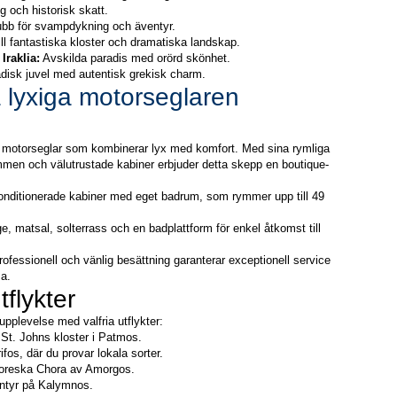
g och historisk skatt.
ubb för svampdykning och äventyr.
ll fantastiska kloster och dramatiska landskap.
Iraklia:
 Avskilda paradis med orörd skönhet.
disk juvel med autentisk grekisk charm.
lyxiga motorseglaren 
motorseglar som kombinerar lyx med komfort. Med sina rymliga 
men och välutrustade kabiner erbjuder detta skepp en boutique-
konditionerade kabiner med eget badrum, som rymmer upp till 49 
ge, matsal, solterrass och en badplattform för enkel åtkomst till 
ofessionell och vänlig besättning garanterar exceptionell service 
sa.
tflykter
upplevelse med valfria utflykter:
 St. Johns kloster i Patmos.
ifos, där du provar lokala sorter.
ttoreska Chora av Amorgos.
ntyr på Kalymnos.