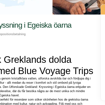
yssning i Egeiska öarna
epositionsbetalning
 Greklands dolda 
 med Blue Voyage Trips
a genom kristallklara vatten, utforska avskilda öar och fördjupa dig i 
tur - allt medan du reser i komfort och stil ombord på lyxiga 
 Den Utforskade Grekland: Kryssning i Egeiska öarna erbjuder en 
plevelse, där du får besöka några av de mest unika och mindre 
 Egeiska havet.
perfekt för resenärer som söker skönheten hos de grekiska öarna 
bination med kultur, natur och avkoppling. Följ med oss och 