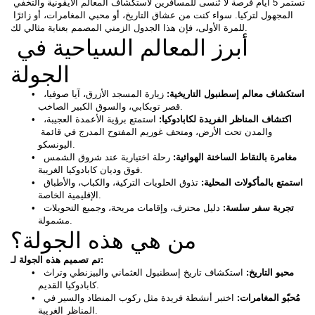
تستمر 5 أيام فرصة لا تُنسى للمسافرين لاستكشاف المعالم الأيقونية والتخفي 
المجهول لتركيا. سواء كنت من عشاق التاريخ، أو محبي المغامرات، أو زائرًا 
للمرة الأولى، فإن هذا الجدول الزمني المصمم بعناية مثالي لك.
أبرز المعالم السياحية في 
الجولة
استكشاف معالم إسطنبول التاريخية: 
زيارة المسجد الأزرق، آيا صوفيا، 
قصر توبكابي، والسوق الكبير الصاخب.
اكتشاف المناظر الفريدة لكابادوكيا: 
استمتع برؤية الأعمدة العجيبة، 
والمدن تحت الأرض، ومتحف غوريم المفتوح المدرج في قائمة 
اليونسكو.
 مغامرة بالنقاط الساخنة الهوائية:
 رحلة اختيارية عند شروق الشمس 
فوق وديان كابادوكيا الغريبة.
 استمتع بالمأكولات المحلية: 
تذوق الحلويات التركية، والكباب، والأطباق 
الإقليمية الخاصة.
 تجربة سفر سلسة: 
دليل محترف، وإقامات مريحة، وجميع التحويلات 
مشمولة.
من هي هذه الجولة؟
تم تصميم هذه الجولة لـ:
محبو التاريخ: 
استكشاف تاريخ إسطنبول العثماني والبيزنطي وتراث 
كابادوكيا القديم.
مُحبّو المغامرات: 
اختبر أنشطة فريدة مثل ركوب المنطاد والسير في 
المناظر الغريبة.