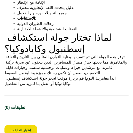
 الإقامة مع الإفطار.
 دليل يتحدث اللغة الإنجليزية محترف.
 جميع التحويلات ورسوم الدخول.
 الاستثناءات:
 رحلات الطيران الدولية.
 النفقات الشخصية والأنشطة الاختيارية.
لماذا تختار جولة استكشاف 
إسطنبول وكابادوكيا؟
توفر هذه الجولة التي تم تنسيقها بعناية التوازن المثالي بين التاريخ والثقافة 
والمغامرة، مما يجعلها خيارًا ممتازًا للمسافرين الذين يبحثون عن تجربة تركية 
غامرة. مع مرشدين خبراء، وعمليات لوجستية سلسة، وخيارات قابلة 
للتخصيص، نضمن أن تكون رحلتك مميزة وخالية من الضغوط.
ابدأ مغامرتك اليوم! قم بزيارة موقعنا لحجز جولة استكشاف إسطنبول 
وكابادوكيا أو اتصل بنا لمزيد من التفاصيل.
تعليقات (0)
إظهار التعليقات