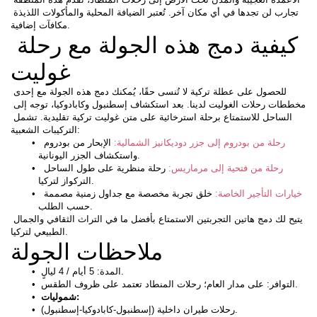
تجارب لن تجدها في أي مكان آخر. تُعتبر الضيافة المحلية والمأكولات اللذيذة 
مكافآت إضافية.
كيفية دمج هذه الجولة مع رحلة 
غوليت
للحصول على عطلة تركية لا تُنسى حقًا، يُمكنك دمج هذه الجولة مع إحدى 
مخططات رحلات الغوليت لدينا. بعد استكشاف إسطنبول وكابادوكيا، توجه إلى 
الساحل للاستمتاع برحلة استرخائية على متن غوليت تركية تقليدية. تشمل 
التركيبات الشعبية:
رحلة من بودروم إلى جزر دوديكانيز الشمالية:
 الإبحار من بودروم 
واستكشاف الجزر اليونانية.
رحلة من فتحية إلى مرماريس: 
رحلة منظرية على طول الساحل 
التركواز لتركيا.
 خيارات التأجير الخاصة: 
خلق تجربة مخصصة مع جداول زمنية مصممة 
حسب الطلب.
يتيح لك دمج هاتين التجربتين الاستمتاع بأفضل ما في التراث الثقافي والجمال 
الطبيعي لتركيا.
ملاحظات الجولة
 المدة: 5 أيام / 4 ليالٍ.
 التوافر: على مدار العام؛ رحلات المنطاد تعتمد على ظروف الطقس.
شموليات:
 رحلات طيران داخلية (إسطنبول-كابادوكيا-إسطنبول).