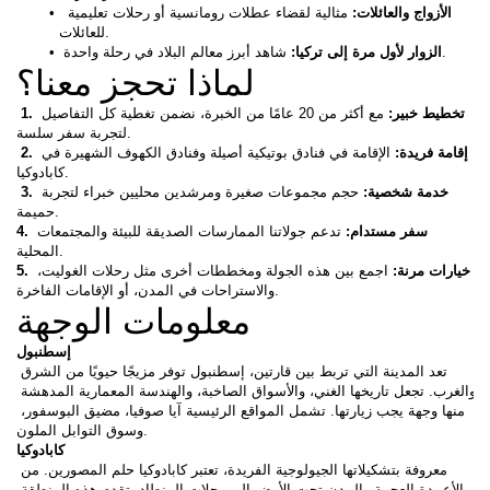
الأزواج والعائلات: 
مثالية لقضاء عطلات رومانسية أو رحلات تعليمية 
للعائلات.
شاهد أبرز معالم البلاد في رحلة واحدة.
الزوار لأول مرة إلى تركيا: 
لماذا تحجز معنا؟
 1. تخطيط خبير:
 مع أكثر من 20 عامًا من الخبرة، نضمن تغطية كل التفاصيل 
لتجربة سفر سلسة.
 2. إقامة فريدة: 
الإقامة في فنادق بوتيكية أصيلة وفنادق الكهوف الشهيرة في 
كابادوكيا.
 3. خدمة شخصية: 
حجم مجموعات صغيرة ومرشدين محليين خبراء لتجربة 
حميمة.
4. سفر مستدام: 
تدعم جولاتنا الممارسات الصديقة للبيئة والمجتمعات 
المحلية.
5. خيارات مرنة: 
اجمع بين هذه الجولة ومخططات أخرى مثل رحلات الغوليت، 
والاستراحات في المدن، أو الإقامات الفاخرة.
معلومات الوجهة
إسطنبول
تعد المدينة التي تربط بين قارتين، إسطنبول توفر مزيجًا حيويًا من الشرق 
والغرب. تجعل تاريخها الغني، والأسواق الصاخبة، والهندسة المعمارية المدهشة 
منها وجهة يجب زيارتها. تشمل المواقع الرئيسية آيا صوفيا، مضيق البوسفور، 
وسوق التوابل الملون.
كابادوكيا
معروفة بتشكيلاتها الجيولوجية الفريدة، تعتبر كابادوكيا حلم المصورين. من 
الأعمدة العجيبة والمدن تحت الأرض إلى رحلات المنطاد، تقدم هذه المنطقة 