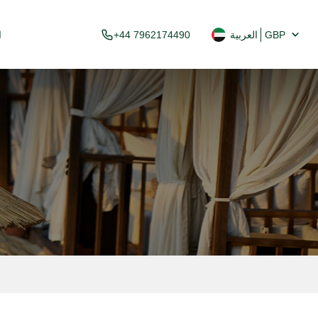
GBP
العربية
+44 7962174490
ا