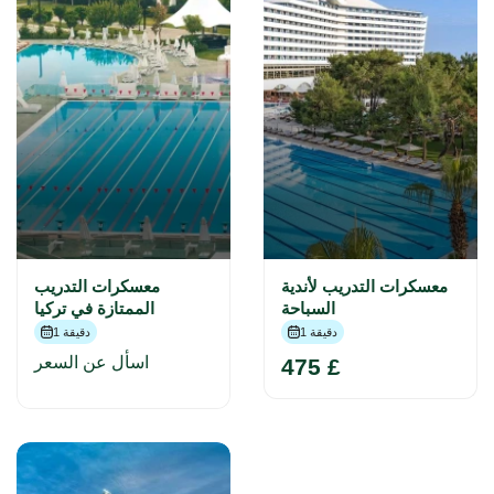
معسكرات التدريب لأندية
معسكرات التدريب
السباحة
الممتازة في تركيا
1 دقيقة
1 دقيقة
اسأل عن السعر
475 £